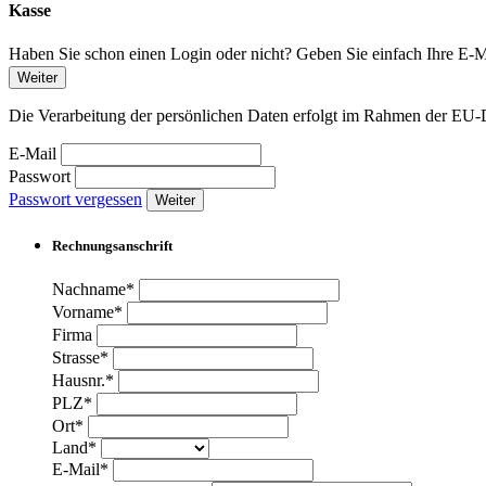
Kasse
Haben Sie schon einen Login oder nicht? Geben Sie einfach Ihre E-Ma
Weiter
Die Verarbeitung der persönlichen Daten erfolgt im Rahmen der 
E-Mail
Passwort
Passwort vergessen
Weiter
Rechnungsanschrift
Nachname*
Vorname*
Firma
Strasse*
Hausnr.*
PLZ*
Ort*
Land*
E-Mail*