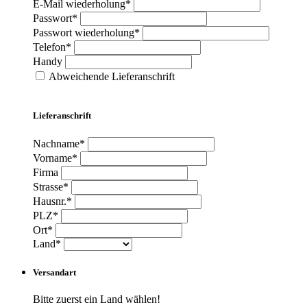
E-Mail wiederholung*
Passwort*
Passwort wiederholung*
Telefon*
Handy
Abweichende Lieferanschrift
Lieferanschrift
Nachname*
Vorname*
Firma
Strasse*
Hausnr.*
PLZ*
Ort*
Land*
Versandart
Bitte zuerst ein Land wählen!