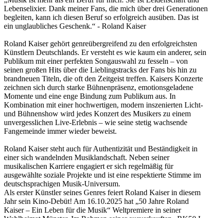
Lebenselixier. Dank meiner Fans, die mich über drei Generationen
begleiten, kann ich diesen Beruf so erfolgreich ausüben. Das ist
ein unglaubliches Geschenk.“ - Roland Kaiser
Roland Kaiser gehört genreübergreifend zu den erfolgreichsten
Künstlern Deutschlands. Er versteht es wie kaum ein anderer, sein
Publikum mit einer perfekten Songauswahl zu fesseln – von
seinen großen Hits über die Lieblingstracks der Fans bis hin zu
brandneuen Titeln, die oft den Zeitgeist treffen. Kaisers Konzerte
zeichnen sich durch starke Bühnenpräsenz, emotionsgeladene
Momente und eine enge Bindung zum Publikum aus. In
Kombination mit einer hochwertigen, modern inszenierten Licht-
und Bühnenshow wird jedes Konzert des Musikers zu einem
unvergesslichen Live-Erlebnis – wie seine stetig wachsende
Fangemeinde immer wieder beweist.
Roland Kaiser steht auch für Authentizität und Beständigkeit in
einer sich wandelnden Musiklandschaft. Neben seiner
musikalischen Karriere engagiert er sich regelmäßig für
ausgewählte soziale Projekte und ist eine respektierte Stimme im
deutschsprachigen Musik-Universum.
Als erster Künstler seines Genres feiert Roland Kaiser in diesem
Jahr sein Kino-Debüt! Am 16.10.2025 hat „50 Jahre Roland
Kaiser – Ein Leben für die Musik“ Weltpremiere in seiner