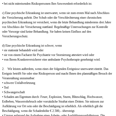
• bei nicht mitreisenden Risikopersonen Ihre Anwesenheit erforderlich ist.
c) Eine psychische Erkrankung ist unerwartet, wenn sie zum ersten Mal nach Abschluss
der Versicherung auftritt. Der Schub oder die Verschlechterung einer chronischen
psychischen Erkrankung ist versichert, wenn die letzte Behandlung mindestens drei Jahre
vor Abschluss der Versicherung stattfand. Regelmäßige Untersuchungen zur Kontrolle
oder Vorsorge sind keine Behandlung. Sie haben keinen Einfluss auf den
Versicherungsschutz.
d) Eine psychische Erkrankung ist schwer, wenn
• sie stationär behandelt wird oder
• sie von einem Facharzt für Psychiatrie vor Stornierung attestiert wird oder
• von Ihrem Krankenversicherer eine ambulante Psychotherapie genehmigt wird.
2. Wir leisten außerdem, wenn eines der folgenden Ereignisse unerwartet eintritt. Das
Ereignis betrifft Sie oder eine Risikoperson und macht Ihnen den planmäßigen Besuch der
Veranstaltung unzumutbar:
• schwere Unfallverletzung
• Tod
• Schwangerschaft
• Schaden am Eigentum durch: Feuer, Explosion, Sturm, Blitzschlag, Hochwasser,
Erdbeben, Wasserrohrbruch oder vorsätzliche Straftat eines Dritten. Sie müssen zur
Aufklärung vor Ort sein oder die Beschädigung ist erheblich. Als erheblich gilt die
Beschädigung, wenn die Schadenhöhe € 2.500,– übersteigt.
• Umzug aufgrund der Aufnahme eines Arbeits- oder Ausbildungsverhältnisses. Die