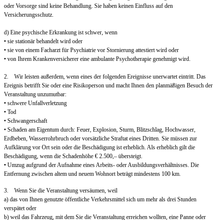
oder Vorsorge sind keine Behandlung. Sie haben keinen Einfluss auf den
Versicherungsschutz.
d) Eine psychische Erkrankung ist schwer, wenn
• sie stationär behandelt wird oder
• sie von einem Facharzt für Psychiatrie vor Stornierung attestiert wird oder
• von Ihrem Krankenversicherer eine ambulante Psychotherapie genehmigt wird.
2. Wir leisten außerdem, wenn eines der folgenden Ereignisse unerwartet eintritt. Das
Ereignis betrifft Sie oder eine Risikoperson und macht Ihnen den planmäßigen Besuch der
Veranstaltung unzumutbar:
• schwere Unfallverletzung
• Tod
• Schwangerschaft
• Schaden am Eigentum durch: Feuer, Explosion, Sturm, Blitzschlag, Hochwasser,
Erdbeben, Wasserrohrbruch oder vorsätzliche Straftat eines Dritten. Sie müssen zur
Aufklärung vor Ort sein oder die Beschädigung ist erheblich. Als erheblich gilt die
Beschädigung, wenn die Schadenhöhe € 2.500,– übersteigt.
• Umzug aufgrund der Aufnahme eines Arbeits- oder Ausbildungsverhältnisses. Die
Entfernung zwischen altem und neuem Wohnort beträgt mindestens 100 km.
3. Wenn Sie die Veranstaltung versäumen, weil
a) das von Ihnen genutzte öffentliche Verkehrsmittel sich um mehr als drei Stunden
verspätet oder
b) weil das Fahrzeug, mit dem Sie die Veranstaltung erreichen wollten, eine Panne oder