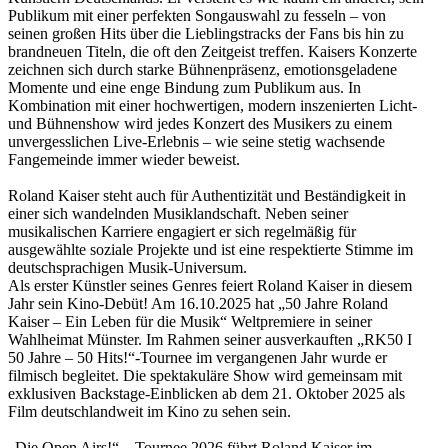
Publikum mit einer perfekten Songauswahl zu fesseln – von
seinen großen Hits über die Lieblingstracks der Fans bis hin zu
brandneuen Titeln, die oft den Zeitgeist treffen. Kaisers Konzerte
zeichnen sich durch starke Bühnenpräsenz, emotionsgeladene
Momente und eine enge Bindung zum Publikum aus. In
Kombination mit einer hochwertigen, modern inszenierten Licht-
und Bühnenshow wird jedes Konzert des Musikers zu einem
unvergesslichen Live-Erlebnis – wie seine stetig wachsende
Fangemeinde immer wieder beweist.
Roland Kaiser steht auch für Authentizität und Beständigkeit in
einer sich wandelnden Musiklandschaft. Neben seiner
musikalischen Karriere engagiert er sich regelmäßig für
ausgewählte soziale Projekte und ist eine respektierte Stimme im
deutschsprachigen Musik-Universum.
Als erster Künstler seines Genres feiert Roland Kaiser in diesem
Jahr sein Kino-Debüt! Am 16.10.2025 hat „50 Jahre Roland
Kaiser – Ein Leben für die Musik“ Weltpremiere in seiner
Wahlheimat Münster. Im Rahmen seiner ausverkauften „RK50 I
50 Jahre – 50 Hits!“-Tournee im vergangenen Jahr wurde er
filmisch begleitet. Die spektakuläre Show wird gemeinsam mit
exklusiven Backstage-Einblicken ab dem 21. Oktober 2025 als
Film deutschlandweit im Kino zu sehen sein.
„Die Open Airs!“ – Tournee 2026 führt Roland Kaiser im