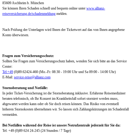
85609 Aschheim b. München
Sie können Ihren Schaden schnell und bequem online unter
www.allianz-
reiseversicherung.de/schadenmeldung
melden.
Nach Prüfung der Unterlagen wird Ihnen der Ticketwert auf das von Ihnen angegebene
Konto überwiesen.
Fragen zum Versicherungsschutz:
Sollten Sie Fragen zum Versicherungsschutz haben, wenden Sie sich bitte an das Service
Center:
Tel:+49
(0)89.62424-460 (Mo.-Fr. 08:30 - 19:00 Uhr und Sa 09:00 - 14:00 Uhr)
E-Mail:
service-reise@allianz.com
Stornoberatung und Notfälle:
In jeder Ticket-Versicherung ist die Stornoberatung inklusive. Erfahrene Reisemediziner
beraten telefonisch, ob Ihr Konzert im Krankheitsfall sofort storniert werden muss,
abgewartet werden kann oder ob Sie doch reisen können. Das Risiko von eventuell
höheren Stornokosten übernehmen wir. So lassen sich Zahlungskürzungen im Schadenfall
vermeiden.
Bei Notfällen während der Reise ist unsere Notrufzentrale jederzeit für Sie da:
Tel: +49 (0)89 624 24-245 (24 Stunden / 7 Tage)