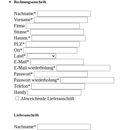
Rechnungsanschrift
Nachname*
Vorname*
Firma
Strasse*
Hausnr.*
PLZ*
Ort*
Land*
E-Mail*
E-Mail wiederholung*
Passwort*
Passwort wiederholung*
Telefon*
Handy
Abweichende Lieferanschrift
Lieferanschrift
Nachname*