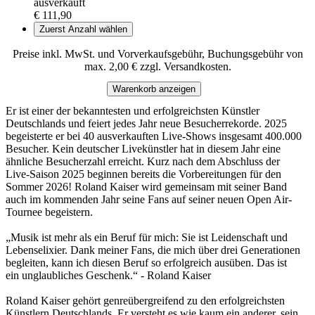
ausverkauft
€ 111,90
Zuerst Anzahl wählen
Preise inkl. MwSt. und Vorverkaufsgebühr, Buchungsgebühr von
max. 2,00 € zzgl. Versandkosten.
Warenkorb anzeigen
Er ist einer der bekanntesten und erfolgreichsten Künstler
Deutschlands und feiert jedes Jahr neue Besucherrekorde. 2025
begeisterte er bei 40 ausverkauften Live-Shows insgesamt 400.000
Besucher. Kein deutscher Livekünstler hat in diesem Jahr eine
ähnliche Besucherzahl erreicht. Kurz nach dem Abschluss der
Live-Saison 2025 beginnen bereits die Vorbereitungen für den
Sommer 2026! Roland Kaiser wird gemeinsam mit seiner Band
auch im kommenden Jahr seine Fans auf seiner neuen Open Air-
Tournee begeistern.
„Musik ist mehr als ein Beruf für mich: Sie ist Leidenschaft und
Lebenselixier. Dank meiner Fans, die mich über drei Generationen
begleiten, kann ich diesen Beruf so erfolgreich ausüben. Das ist
ein unglaubliches Geschenk.“ - Roland Kaiser
Roland Kaiser gehört genreübergreifend zu den erfolgreichsten
Künstlern Deutschlands. Er versteht es wie kaum ein anderer, sein