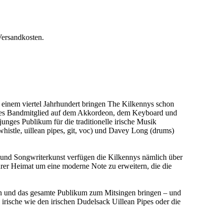
Versandkosten.
t einem viertel Jahrhundert bringen The Kilkennys schon
festes Bandmitglied auf dem Akkordeon, dem Keyboard und
nges Publikum für die traditionelle irische Musik
histle, uillean pipes, git, voc) und Davey Long (drums)
k- und Songwriterkunst verfügen die Kilkennys nämlich über
hrer Heimat um eine moderne Note zu erweitern, die die
deln und das gesamte Publikum zum Mitsingen bringen – und
l irische wie den irischen Dudelsack Uillean Pipes oder die