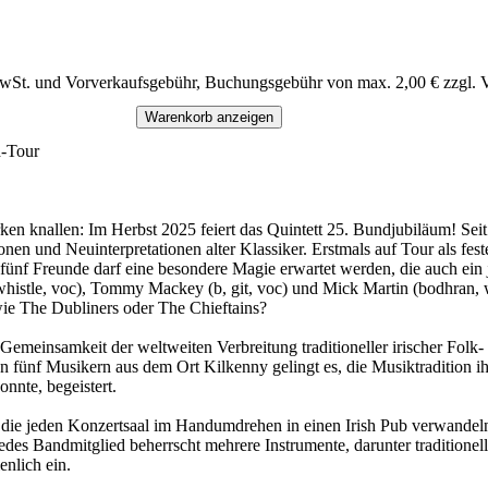
MwSt. und Vorverkaufsgebühr, Buchungsgebühr von max. 2,00 € zzgl. 
Warenkorb anzeigen
d-Tour
ken knallen: Im Herbst 2025 feiert das Quintett 25. Bundjubiläum! Sei
ionen und Neuinterpretationen alter Klassiker. Erstmals auf Tour als 
nf Freunde darf eine besondere Magie erwartet werden, die auch ein ju
 whistle, voc), Tommy Mackey (b, git, voc) und Mick Martin (bodhran, w
ie The Dubliners oder The Chieftains?
er Gemeinsamkeit der weltweiten Verbreitung traditioneller irischer Fol
en fünf Musikern aus dem Ort Kilkenny gelingt es, die Musiktradition i
nnte, begeistert.
ten, die jeden Konzertsaal im Handumdrehen in einen Irish Pub verwan
Jedes Bandmitglied beherrscht mehrere Instrumente, darunter traditionel
nlich ein.