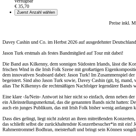
verfügbar
€ 35,70
Zuerst Anzahl wählen
Preise inkl. 
Davey Cashin und Co. im Herbst 2026 auf ausgedehnter Deutschlan
Jason Turk erstmals als festes Bandmitglied auf Tour mit dabei!
Die Band aus Kilkenny, dem sonnigen Südosten Irlands, lässt die Kor
frischen Wind in die Irish Folk Szene mit großartigen Eigenkomposit
dem innovativen Seaboard dabei: Jason Turk! Im Zusammenspiel der fü
begeistert. Sind also Jason Turk sowie, Davey Cashin (git, bj, mand,
alias The Kilkennys die rechtmäßigen Nachfolger legendärer Bands w
Eine klare ›Ja/Nein‹ Antwort ist hier nicht so einfach, denn neben d
ein Alleinstellungsmerkmal, das die genannten Bands nicht hatten: D
auch ein junges Publikum, das mit Irish Folk bisher wenig anfangen ko
Dass dies gelingt, liegt nicht zuletzt an ihren mitreißenden Konzer
das schließt selbst die zurückhaltendste Konzertbesucher*in mit ein! 
Rahmentrommel Bodhran, meisterhaft und bringt sein Können songdie