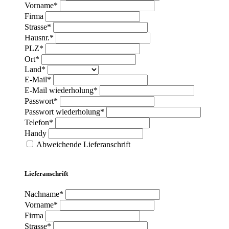
Vorname*
Firma
Strasse*
Hausnr.*
PLZ*
Ort*
Land*
E-Mail*
E-Mail wiederholung*
Passwort*
Passwort wiederholung*
Telefon*
Handy
Abweichende Lieferanschrift
Lieferanschrift
Nachname*
Vorname*
Firma
Strasse*