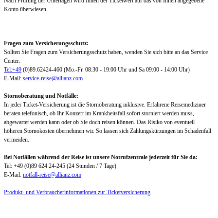
Nach Prüfung der Unterlagen wird Ihnen der Ticketwert auf das von Ihnen angegebene
Konto überwiesen.
Fragen zum Versicherungsschutz:
Sollten Sie Fragen zum Versicherungsschutz haben, wenden Sie sich bitte an das Service
Center:
Tel:+49
(0)89.62424-460 (Mo.-Fr. 08:30 - 19:00 Uhr und Sa 09:00 - 14:00 Uhr)
E-Mail:
service-reise@allianz.com
Stornoberatung und Notfälle:
In jeder Ticket-Versicherung ist die Stornoberatung inklusive. Erfahrene Reisemediziner
beraten telefonisch, ob Ihr Konzert im Krankheitsfall sofort storniert werden muss,
abgewartet werden kann oder ob Sie doch reisen können. Das Risiko von eventuell
höheren Stornokosten übernehmen wir. So lassen sich Zahlungskürzungen im Schadenfall
vermeiden.
Bei Notfällen während der Reise ist unsere Notrufzentrale jederzeit für Sie da:
Tel: +49 (0)89 624 24-245 (24 Stunden / 7 Tage)
E-Mail:
notfall-reise@allianz.com
Produkt- und Verbraucherinformationen zur Ticketversicherung