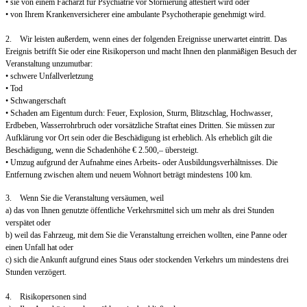
• sie von einem Facharzt für Psychiatrie vor Stornierung attestiert wird oder
• von Ihrem Krankenversicherer eine ambulante Psychotherapie genehmigt wird.
2. Wir leisten außerdem, wenn eines der folgenden Ereignisse unerwartet eintritt. Das
Ereignis betrifft Sie oder eine Risikoperson und macht Ihnen den planmäßigen Besuch der
Veranstaltung unzumutbar:
• schwere Unfallverletzung
• Tod
• Schwangerschaft
• Schaden am Eigentum durch: Feuer, Explosion, Sturm, Blitzschlag, Hochwasser,
Erdbeben, Wasserrohrbruch oder vorsätzliche Straftat eines Dritten. Sie müssen zur
Aufklärung vor Ort sein oder die Beschädigung ist erheblich. Als erheblich gilt die
Beschädigung, wenn die Schadenhöhe € 2.500,– übersteigt.
• Umzug aufgrund der Aufnahme eines Arbeits- oder Ausbildungsverhältnisses. Die
Entfernung zwischen altem und neuem Wohnort beträgt mindestens 100 km.
3. Wenn Sie die Veranstaltung versäumen, weil
a) das von Ihnen genutzte öffentliche Verkehrsmittel sich um mehr als drei Stunden
verspätet oder
b) weil das Fahrzeug, mit dem Sie die Veranstaltung erreichen wollten, eine Panne oder
einen Unfall hat oder
c) sich die Ankunft aufgrund eines Staus oder stockenden Verkehrs um mindestens drei
Stunden verzögert.
4. Risikopersonen sind