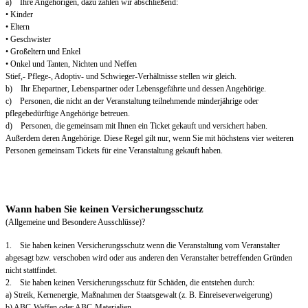
a) Ihre Angehörigen, dazu zählen wir abschließend:
• Kinder
• Eltern
• Geschwister
• Großeltern und Enkel
• Onkel und Tanten, Nichten und Neffen
Stief,- Pflege-, Adoptiv- und Schwieger-Verhältnisse stellen wir gleich.
b) Ihr Ehepartner, Lebenspartner oder Lebensgefährte und dessen Angehörige.
c) Personen, die nicht an der Veranstaltung teilnehmende minderjährige oder
pflegebedürftige Angehörige betreuen.
d) Personen, die gemeinsam mit Ihnen ein Ticket gekauft und versichert haben.
Außerdem deren Angehörige. Diese Regel gilt nur, wenn Sie mit höchstens vier weiteren
Personen gemeinsam Tickets für eine Veranstaltung gekauft haben.
Wann haben Sie keinen Versicherungsschutz
(Allgemeine und Besondere Ausschlüsse)?
1. Sie haben keinen Versicherungsschutz wenn die Veranstaltung vom Veranstalter
abgesagt bzw. verschoben wird oder aus anderen den Veranstalter betreffenden Gründen
nicht stattfindet.
2. Sie haben keinen Versicherungsschutz für Schäden, die entstehen durch:
a) Streik, Kernenergie, Maßnahmen der Staatsgewalt (z. B. Einreiseverweigerung)
b) ABC-Waffen oder ABC-Materialien.