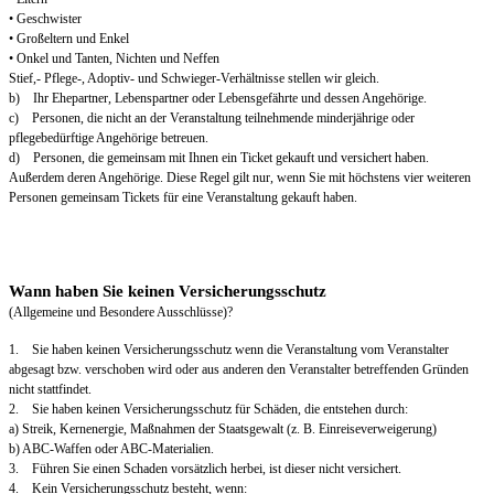
• Geschwister
• Großeltern und Enkel
• Onkel und Tanten, Nichten und Neffen
Stief,- Pflege-, Adoptiv- und Schwieger-Verhältnisse stellen wir gleich.
b) Ihr Ehepartner, Lebenspartner oder Lebensgefährte und dessen Angehörige.
c) Personen, die nicht an der Veranstaltung teilnehmende minderjährige oder
pflegebedürftige Angehörige betreuen.
d) Personen, die gemeinsam mit Ihnen ein Ticket gekauft und versichert haben.
Außerdem deren Angehörige. Diese Regel gilt nur, wenn Sie mit höchstens vier weiteren
Personen gemeinsam Tickets für eine Veranstaltung gekauft haben.
Wann haben Sie keinen Versicherungsschutz
(Allgemeine und Besondere Ausschlüsse)?
1. Sie haben keinen Versicherungsschutz wenn die Veranstaltung vom Veranstalter
abgesagt bzw. verschoben wird oder aus anderen den Veranstalter betreffenden Gründen
nicht stattfindet.
2. Sie haben keinen Versicherungsschutz für Schäden, die entstehen durch:
a) Streik, Kernenergie, Maßnahmen der Staatsgewalt (z. B. Einreiseverweigerung)
b) ABC-Waffen oder ABC-Materialien.
3. Führen Sie einen Schaden vorsätzlich herbei, ist dieser nicht versichert.
4. Kein Versicherungsschutz besteht, wenn: