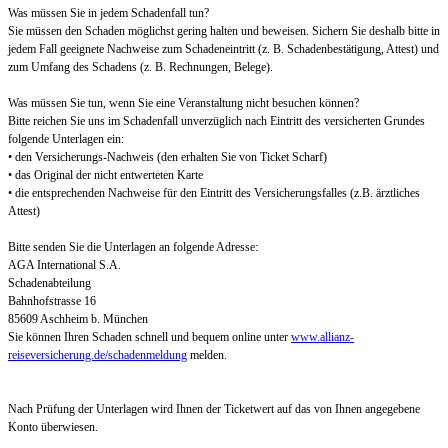
Was müssen Sie in jedem Schadenfall tun?
Sie müssen den Schaden möglichst gering halten und beweisen. Sichern Sie deshalb bitte in
jedem Fall geeignete Nachweise zum Schadeneintritt (z. B. Schadenbestätigung, Attest) und
zum Umfang des Schadens (z. B. Rechnungen, Belege).
Was müssen Sie tun, wenn Sie eine Veranstaltung nicht besuchen können?
Bitte reichen Sie uns im Schadenfall unverzüglich nach Eintritt des versicherten Grundes
folgende Unterlagen ein:
• den Versicherungs-Nachweis (den erhalten Sie von Ticket Scharf)
• das Original der nicht entwerteten Karte
• die entsprechenden Nachweise für den Eintritt des Versicherungsfalles (z.B. ärztliches
Attest)
Bitte senden Sie die Unterlagen an folgende Adresse:
AGA International S.A.
Schadenabteilung
Bahnhofstrasse 16
85609 Aschheim b. München
Sie können Ihren Schaden schnell und bequem online unter
www.allianz-
reiseversicherung.de/schadenmeldung
melden.
Nach Prüfung der Unterlagen wird Ihnen der Ticketwert auf das von Ihnen angegebene
Konto überwiesen.