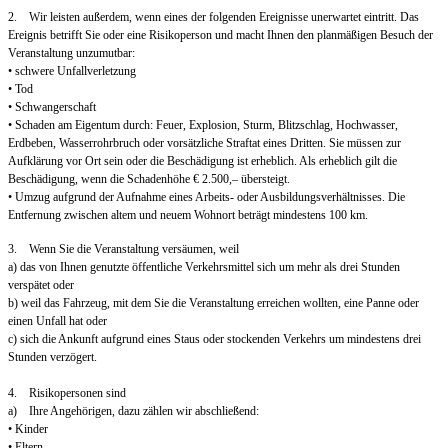
2. Wir leisten außerdem, wenn eines der folgenden Ereignisse unerwartet eintritt. Das
Ereignis betrifft Sie oder eine Risikoperson und macht Ihnen den planmäßigen Besuch der
Veranstaltung unzumutbar:
• schwere Unfallverletzung
• Tod
• Schwangerschaft
• Schaden am Eigentum durch: Feuer, Explosion, Sturm, Blitzschlag, Hochwasser,
Erdbeben, Wasserrohrbruch oder vorsätzliche Straftat eines Dritten. Sie müssen zur
Aufklärung vor Ort sein oder die Beschädigung ist erheblich. Als erheblich gilt die
Beschädigung, wenn die Schadenhöhe € 2.500,– übersteigt.
• Umzug aufgrund der Aufnahme eines Arbeits- oder Ausbildungsverhältnisses. Die
Entfernung zwischen altem und neuem Wohnort beträgt mindestens 100 km.
3. Wenn Sie die Veranstaltung versäumen, weil
a) das von Ihnen genutzte öffentliche Verkehrsmittel sich um mehr als drei Stunden
verspätet oder
b) weil das Fahrzeug, mit dem Sie die Veranstaltung erreichen wollten, eine Panne oder
einen Unfall hat oder
c) sich die Ankunft aufgrund eines Staus oder stockenden Verkehrs um mindestens drei
Stunden verzögert.
4. Risikopersonen sind
a) Ihre Angehörigen, dazu zählen wir abschließend:
• Kinder
• Eltern