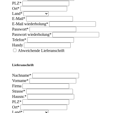
PLZ*
Ort*
Land*
E-Mail*
E-Mail wiederholung*
Passwort*
Passwort wiederholung*
Telefon*
Handy
Abweichende Lieferanschrift
Lieferanschrift
Nachname*
Vorname*
Firma
Strasse*
Hausnr.*
PLZ*
Ort*
Land*