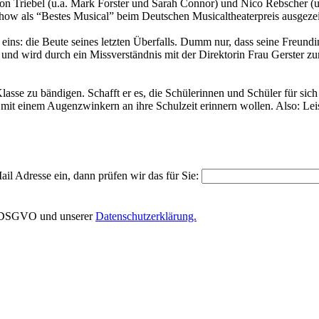
 Triebel (u.a. Mark Forster und Sarah Connor) und Nico Rebscher (u
how als “Bestes Musical” beim Deutschen Musicaltheaterpreis ausgeze
n eins: die Beute seines letzten Überfalls. Dumm nur, dass seine Freund
und wird durch ein Missverständnis mit der Direktorin Frau Gerster zum
asse zu bändigen. Schafft er es, die Schülerinnen und Schüler für si
mit einem Augenzwinkern an ihre Schulzeit erinnern wollen. Also: Leis
il Adresse ein, dann prüfen wir das für Sie:
EU-DSGVO und unserer
Datenschutzerklärung.