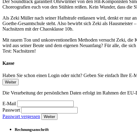
Der Soundtrack garantiert Ohrwürmer von den Hit-Komponisten Simon
Choreografien euch von den Stühlen reißen. Kein Wunder, dass die S
Als Zeki Müller nach seiner Haftstrafe entlassen wird, denkt er nur a
Goethe-Gesamtschule steht. Also bewirbt sich Zeki als Hausmeister – 
Nachsitzen mit der Chaosklasse 10b.
Mit rauem Ton und unkonventionellen Methoden versucht Zeki, die Kl
wird aus seiner Beute und dem eigenen Neuanfang? Für alle, die sich 
Test: Nachsitzen!
Kasse
Haben Sie schon einen Login oder nicht? Geben Sie einfach Ihre E-Ma
Weiter
Die Verarbeitung der persönlichen Daten erfolgt im Rahmen der 
E-Mail
Passwort
Passwort vergessen
Weiter
Rechnungsanschrift