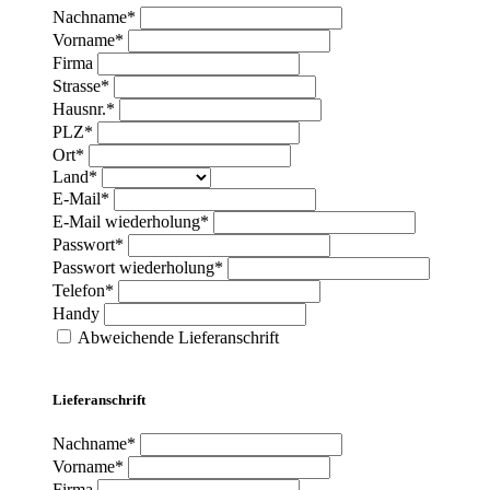
Nachname*
Vorname*
Firma
Strasse*
Hausnr.*
PLZ*
Ort*
Land*
E-Mail*
E-Mail wiederholung*
Passwort*
Passwort wiederholung*
Telefon*
Handy
Abweichende Lieferanschrift
Lieferanschrift
Nachname*
Vorname*
Firma