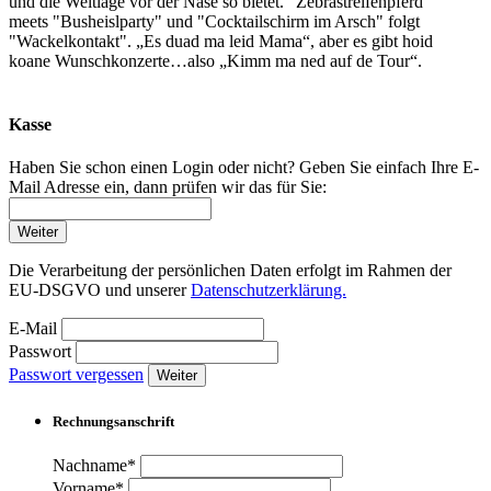
und die Weltlage vor der Nase so bietet. "Zebrastreifenpferd"
meets "Busheislparty" und "Cocktailschirm im Arsch" folgt
"Wackelkontakt". „Es duad ma leid Mama“, aber es gibt hoid
koane Wunschkonzerte…also „Kimm ma ned auf de Tour“.
Kasse
Haben Sie schon einen Login oder nicht? Geben Sie einfach Ihre E-
Mail Adresse ein, dann prüfen wir das für Sie:
Weiter
Die Verarbeitung der persönlichen Daten erfolgt im Rahmen der
EU-DSGVO und unserer
Datenschutzerklärung.
E-Mail
Passwort
Passwort vergessen
Weiter
Rechnungsanschrift
Nachname*
Vorname*