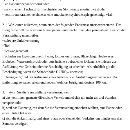
• sie stationär behandelt wird oder
• sie von einem Facharzt für Psychiatrie vor Stornierung attestiert wird oder
• von Ihrem Krankenversicherer eine ambulante Psychotherapie genehmigt wird.
2. Wir leisten außerdem, wenn eines der folgenden Ereignisse unerwartet eintritt. Das
Ereignis betrifft Sie oder eine Risikoperson und macht Ihnen den planmäßigen Besuch der
Veranstaltung unzumutbar:
• schwere Unfallverletzung
• Tod
• Schwangerschaft
• Schaden am Eigentum durch: Feuer, Explosion, Sturm, Blitzschlag, Hochwasser,
Erdbeben, Wasserrohrbruch oder vorsätzliche Straftat eines Dritten. Sie müssen zur
Aufklärung vor Ort sein oder die Beschädigung ist erheblich. Als erheblich gilt die
Beschädigung, wenn die Schadenhöhe € 2.500,– übersteigt.
• Umzug aufgrund der Aufnahme eines Arbeits- oder Ausbildungsverhältnisses. Die
Entfernung zwischen altem und neuem Wohnort beträgt mindestens 100 km.
3. Wenn Sie die Veranstaltung versäumen, weil
a) das von Ihnen genutzte öffentliche Verkehrsmittel sich um mehr als drei Stunden
verspätet oder
b) weil das Fahrzeug, mit dem Sie die Veranstaltung erreichen wollten, eine Panne oder
einen Unfall hat oder
c) sich die Ankunft aufgrund eines Staus oder stockenden Verkehrs um mindestens drei
Stunden verzögert.