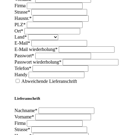
Firma
Strasse*
Hausnr.*
PLZ*
Ort*
Land*
E-Mail*
E-Mail wiederholung*
Passwort*
Passwort wiederholung*
Telefon*
Handy
Abweichende Lieferanschrift
Lieferanschrift
Nachname*
Vorname*
Firma
Strasse*