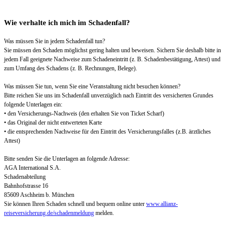
Wie verhalte ich mich im Schadenfall?
Was müssen Sie in jedem Schadenfall tun?
Sie müssen den Schaden möglichst gering halten und beweisen. Sichern Sie deshalb bitte in
jedem Fall geeignete Nachweise zum Schadeneintritt (z. B. Schadenbestätigung, Attest) und
zum Umfang des Schadens (z. B. Rechnungen, Belege).
Was müssen Sie tun, wenn Sie eine Veranstaltung nicht besuchen können?
Bitte reichen Sie uns im Schadenfall unverzüglich nach Eintritt des versicherten Grundes
folgende Unterlagen ein:
• den Versicherungs-Nachweis (den erhalten Sie von Ticket Scharf)
• das Original der nicht entwerteten Karte
• die entsprechenden Nachweise für den Eintritt des Versicherungsfalles (z.B. ärztliches
Attest)
Bitte senden Sie die Unterlagen an folgende Adresse:
AGA International S.A.
Schadenabteilung
Bahnhofstrasse 16
85609 Aschheim b. München
Sie können Ihren Schaden schnell und bequem online unter
www.allianz-
reiseversicherung.de/schadenmeldung
melden.