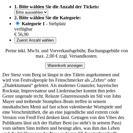
1. Bitte wählen Sie die Anzahl der Tickets:
2. Bitte wählen Sie die Kategorie:
Kategorie 1
- Stehplatz
verfügbar
€ 56,90
Zuerst Anzahl wählen
Preise inkl. MwSt. und Vorverkaufsgebühr, Buchungsgebühr von
max. 2,00 € zzgl. Versandkosten.
Warenkorb anzeigen
Der Stenz vom Berg ist längst in den Tälern angekommen und
wird von Festivalpeople bis Feinschmecker als „Zebro“ oder
„Dialektumami“ gefeiert. Als moderner Gstanzler, bayerischer
Rockstar, Improvisateur und Liedermacher kommt ihm jedes
Genre ungerade recht. Relaxte Gitarrensounds im Stil von John
Mayer und treibende Stompbox-Beats treffen in seinem
musikalischen Menü auf fast schon valentineske Wortspiele und
eine Verschmitztheit, die an eine jugendliche und extrem coole
Version von Fredl Fesl denken lässt. Getragen von den Vibes des
Publikums lässt sich der Hafner Beni (so steht’s in seinem Pass)
vom siebten Sinn treiben und besingt alles, was ihm das Leben