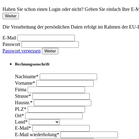
Haben Sie schon einen Login oder nicht? Geben Sie einfach Ihre E-Ma
Weiter
Die Verarbeitung der persönlichen Daten erfolgt im Rahmen der 
E-Mail
Passwort
Passwort vergessen
Weiter
Rechnungsanschrift
Nachname*
Vorname*
Firma
Strasse*
Hausnr.*
PLZ*
Ort*
Land*
E-Mail*
E-Mail wiederholung*