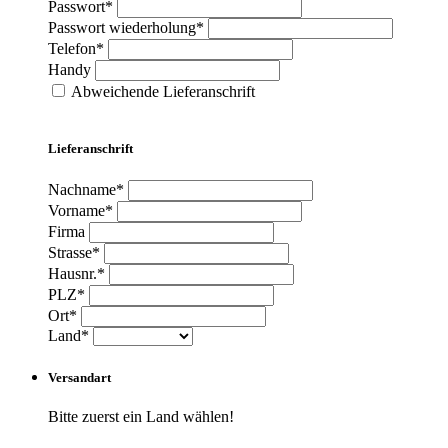
Passwort*
Passwort wiederholung*
Telefon*
Handy
Abweichende Lieferanschrift
Lieferanschrift
Nachname*
Vorname*
Firma
Strasse*
Hausnr.*
PLZ*
Ort*
Land*
Versandart
Bitte zuerst ein Land wählen!