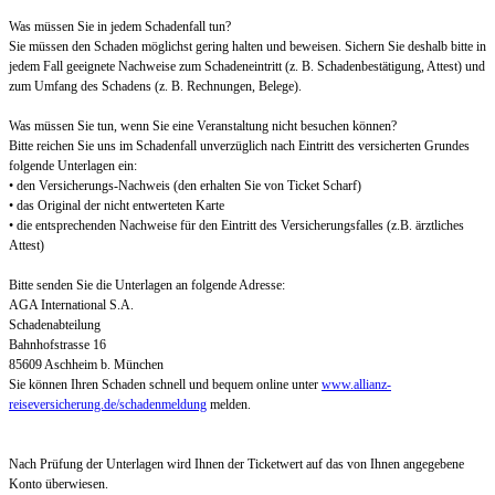
Was müssen Sie in jedem Schadenfall tun?
Sie müssen den Schaden möglichst gering halten und beweisen. Sichern Sie deshalb bitte in
jedem Fall geeignete Nachweise zum Schadeneintritt (z. B. Schadenbestätigung, Attest) und
zum Umfang des Schadens (z. B. Rechnungen, Belege).
Was müssen Sie tun, wenn Sie eine Veranstaltung nicht besuchen können?
Bitte reichen Sie uns im Schadenfall unverzüglich nach Eintritt des versicherten Grundes
folgende Unterlagen ein:
• den Versicherungs-Nachweis (den erhalten Sie von Ticket Scharf)
• das Original der nicht entwerteten Karte
• die entsprechenden Nachweise für den Eintritt des Versicherungsfalles (z.B. ärztliches
Attest)
Bitte senden Sie die Unterlagen an folgende Adresse:
AGA International S.A.
Schadenabteilung
Bahnhofstrasse 16
85609 Aschheim b. München
Sie können Ihren Schaden schnell und bequem online unter
www.allianz-
reiseversicherung.de/schadenmeldung
melden.
Nach Prüfung der Unterlagen wird Ihnen der Ticketwert auf das von Ihnen angegebene
Konto überwiesen.