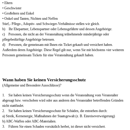
• Eltern
• Geschwister
• Großeltern und Enkel
• Onkel und Tanten, Nichten und Neffen
Stief,- Pflege-, Adoptiv- und Schwieger-Verhältnisse stellen wir gleich.
b) Ihr Ehepartner, Lebenspartner oder Lebensgefährte und dessen Angehörige.
c) Personen, die nicht an der Veranstaltung teilnehmende minderjährige oder
pflegebedürftige Angehörige betreuen.
d) Personen, die gemeinsam mit Ihnen ein Ticket gekauft und versichert haben.
Außerdem deren Angehörige. Diese Regel gilt nur, wenn Sie mit höchstens vier weiteren
Personen gemeinsam Tickets für eine Veranstaltung gekauft haben.
Wann haben Sie keinen Versicherungsschutz
(Allgemeine und Besondere Ausschlüsse)?
1. Sie haben keinen Versicherungsschutz wenn die Veranstaltung vom Veranstalter
abgesagt bzw. verschoben wird oder aus anderen den Veranstalter betreffenden Gründen
nicht stattfindet.
2. Sie haben keinen Versicherungsschutz für Schäden, die entstehen durch:
a) Streik, Kernenergie, Maßnahmen der Staatsgewalt (z. B. Einreiseverweigerung)
b) ABC-Waffen oder ABC-Materialien.
3. Führen Sie einen Schaden vorsätzlich herbei, ist dieser nicht versichert.