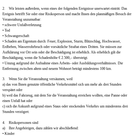
2. Wir leisten außerdem, wenn eines der folgenden Ereignisse unerwartet eintritt. Das
Ereignis betrifft Sie oder eine Risikoperson und macht Ihnen den planmäßigen Besuch der
Veranstaltung unzumutbar:
• schwere Unfallverletzung
• Tod
• Schwangerschaft
• Schaden am Eigentum durch: Feuer, Explosion, Sturm, Blitzschlag, Hochwasser,
Erdbeben, Wasserrohrbruch oder vorsätzliche Straftat eines Dritten. Sie müssen zur
Aufklärung vor Ort sein oder die Beschädigung ist erheblich. Als erheblich gilt die
Beschädigung, wenn die Schadenhöhe € 2.500,– übersteigt.
• Umzug aufgrund der Aufnahme eines Arbeits- oder Ausbildungsverhältnisses. Die
Entfernung zwischen altem und neuem Wohnort beträgt mindestens 100 km.
3. Wenn Sie die Veranstaltung versäumen, weil
a) das von Ihnen genutzte öffentliche Verkehrsmittel sich um mehr als drei Stunden
verspätet oder
b) weil das Fahrzeug, mit dem Sie die Veranstaltung erreichen wollten, eine Panne oder
einen Unfall hat oder
c) sich die Ankunft aufgrund eines Staus oder stockenden Verkehrs um mindestens drei
Stunden verzögert.
4. Risikopersonen sind
a) Ihre Angehörigen, dazu zählen wir abschließend:
• Kinder