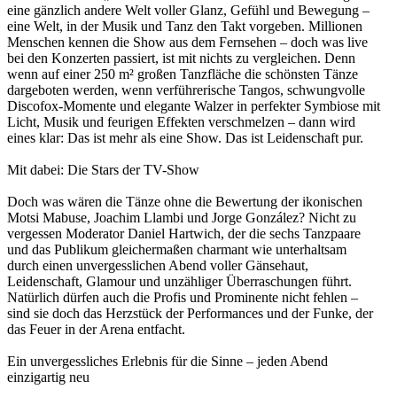
eine gänzlich andere Welt voller Glanz, Gefühl und Bewegung –
eine Welt, in der Musik und Tanz den Takt vorgeben. Millionen
Menschen kennen die Show aus dem Fernsehen – doch was live
bei den Konzerten passiert, ist mit nichts zu vergleichen. Denn
wenn auf einer 250 m² großen Tanzfläche die schönsten Tänze
dargeboten werden, wenn verführerische Tangos, schwungvolle
Discofox-Momente und elegante Walzer in perfekter Symbiose mit
Licht, Musik und feurigen Effekten verschmelzen – dann wird
eines klar: Das ist mehr als eine Show. Das ist Leidenschaft pur.
Mit dabei: Die Stars der TV-Show
Doch was wären die Tänze ohne die Bewertung der ikonischen
Motsi Mabuse, Joachim Llambi und Jorge González? Nicht zu
vergessen Moderator Daniel Hartwich, der die sechs Tanzpaare
und das Publikum gleichermaßen charmant wie unterhaltsam
durch einen unvergesslichen Abend voller Gänsehaut,
Leidenschaft, Glamour und unzähliger Überraschungen führt.
Natürlich dürfen auch die Profis und Prominente nicht fehlen –
sind sie doch das Herzstück der Performances und der Funke, der
das Feuer in der Arena entfacht.
Ein unvergessliches Erlebnis für die Sinne – jeden Abend
einzigartig neu