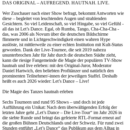
DAS ORIGINAL – AUFREGEND. HAUTNAH. LIVE.
Wer Zuschauer nach einer Show befragt, bekommt Antworten wie
diese – begleitet von leuchtenden Augen und strahlenden
Gesichtern. So viel Leidenschaft, so viel Hingabe, so viel Gefühl -
all das ist Let’s Dance. Egal, ob Rumba, Tango, Cha-Cha-Cha -
das, was 2006 als Novum über die deutschen Bildschirme
flimmerte und in Lichtgeschwindigkeit einen wahren Hype
auslöste, ist mittlerweile zu einer echten Institution mit Kult-Status
geworden. Dank der Live-Tournee, die seit 2019 nahezu
ununterbrochen Jahr für Jahr durch die deutschen Städte zieht,
kann die riesige Fangemeinde die Magie der populären TV-Show
hautnah und live erleben: mit den Original-Juror, Moderator
Daniel Hartwich, den beliebten Profitänzer und natürlich den
prominenten Teilnehmer/-innen der jeweiligen Staffel. Deshalb
heißt es auch 2026 wieder: Let’s Dance – Live!
Die Magie des Tanzes hautnah erleben
Sechs Tourneen und rund 95 Shows – und doch ist jede
Aufführung ein Unikat: Nach dem überwältigenden Erfolg der
letzten Jahre geht „Let’s Dance – Die Live-Tour“ im Jahr 2026 in
die siebte Runde und bringt das gefeierte RTL-Format erneut auf
die großen Bühnen Deutschlands und der Schweiz. Für rund zwei
Stunden entführt „Let’s Dance“ das Publikum aus dem Alltag in