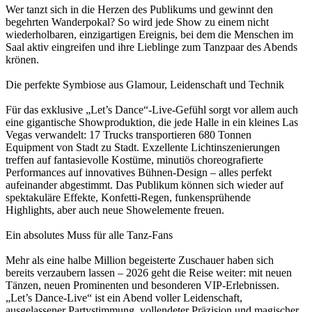
Wer tanzt sich in die Herzen des Publikums und gewinnt den
begehrten Wanderpokal? So wird jede Show zu einem nicht
wiederholbaren, einzigartigen Ereignis, bei dem die Menschen im
Saal aktiv eingreifen und ihre Lieblinge zum Tanzpaar des Abends
krönen.
Die perfekte Symbiose aus Glamour, Leidenschaft und Technik
Für das exklusive „Let’s Dance“-Live-Gefühl sorgt vor allem auch
eine gigantische Showproduktion, die jede Halle in ein kleines Las
Vegas verwandelt: 17 Trucks transportieren 680 Tonnen
Equipment von Stadt zu Stadt. Exzellente Lichtinszenierungen
treffen auf fantasievolle Kostüme, minutiös choreografierte
Performances auf innovatives Bühnen-Design – alles perfekt
aufeinander abgestimmt. Das Publikum können sich wieder auf
spektakuläre Effekte, Konfetti-Regen, funkensprühende
Highlights, aber auch neue Showelemente freuen.
Ein absolutes Muss für alle Tanz-Fans
Mehr als eine halbe Million begeisterte Zuschauer haben sich
bereits verzaubern lassen – 2026 geht die Reise weiter: mit neuen
Tänzen, neuen Prominenten und besonderen VIP-Erlebnissen.
„Let’s Dance-Live“ ist ein Abend voller Leidenschaft,
ausgelassener Partystimmung, vollendeter Präzision und magischer