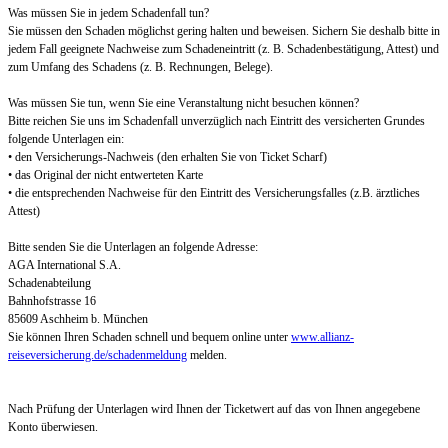
Was müssen Sie in jedem Schadenfall tun?
Sie müssen den Schaden möglichst gering halten und beweisen. Sichern Sie deshalb bitte in
jedem Fall geeignete Nachweise zum Schadeneintritt (z. B. Schadenbestätigung, Attest) und
zum Umfang des Schadens (z. B. Rechnungen, Belege).
Was müssen Sie tun, wenn Sie eine Veranstaltung nicht besuchen können?
Bitte reichen Sie uns im Schadenfall unverzüglich nach Eintritt des versicherten Grundes
folgende Unterlagen ein:
• den Versicherungs-Nachweis (den erhalten Sie von Ticket Scharf)
• das Original der nicht entwerteten Karte
• die entsprechenden Nachweise für den Eintritt des Versicherungsfalles (z.B. ärztliches
Attest)
Bitte senden Sie die Unterlagen an folgende Adresse:
AGA International S.A.
Schadenabteilung
Bahnhofstrasse 16
85609 Aschheim b. München
Sie können Ihren Schaden schnell und bequem online unter
www.allianz-
reiseversicherung.de/schadenmeldung
melden.
Nach Prüfung der Unterlagen wird Ihnen der Ticketwert auf das von Ihnen angegebene
Konto überwiesen.