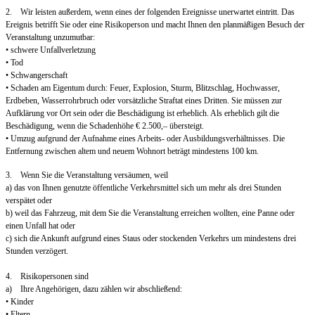
2. Wir leisten außerdem, wenn eines der folgenden Ereignisse unerwartet eintritt. Das
Ereignis betrifft Sie oder eine Risikoperson und macht Ihnen den planmäßigen Besuch der
Veranstaltung unzumutbar:
• schwere Unfallverletzung
• Tod
• Schwangerschaft
• Schaden am Eigentum durch: Feuer, Explosion, Sturm, Blitzschlag, Hochwasser,
Erdbeben, Wasserrohrbruch oder vorsätzliche Straftat eines Dritten. Sie müssen zur
Aufklärung vor Ort sein oder die Beschädigung ist erheblich. Als erheblich gilt die
Beschädigung, wenn die Schadenhöhe € 2.500,– übersteigt.
• Umzug aufgrund der Aufnahme eines Arbeits- oder Ausbildungsverhältnisses. Die
Entfernung zwischen altem und neuem Wohnort beträgt mindestens 100 km.
3. Wenn Sie die Veranstaltung versäumen, weil
a) das von Ihnen genutzte öffentliche Verkehrsmittel sich um mehr als drei Stunden
verspätet oder
b) weil das Fahrzeug, mit dem Sie die Veranstaltung erreichen wollten, eine Panne oder
einen Unfall hat oder
c) sich die Ankunft aufgrund eines Staus oder stockenden Verkehrs um mindestens drei
Stunden verzögert.
4. Risikopersonen sind
a) Ihre Angehörigen, dazu zählen wir abschließend:
• Kinder
• Eltern