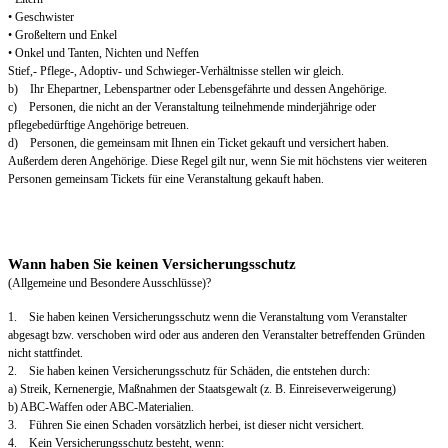
• Geschwister
• Großeltern und Enkel
• Onkel und Tanten, Nichten und Neffen
Stief,- Pflege-, Adoptiv- und Schwieger-Verhältnisse stellen wir gleich.
b) Ihr Ehepartner, Lebenspartner oder Lebensgefährte und dessen Angehörige.
c) Personen, die nicht an der Veranstaltung teilnehmende minderjährige oder
pflegebedürftige Angehörige betreuen.
d) Personen, die gemeinsam mit Ihnen ein Ticket gekauft und versichert haben.
Außerdem deren Angehörige. Diese Regel gilt nur, wenn Sie mit höchstens vier weiteren
Personen gemeinsam Tickets für eine Veranstaltung gekauft haben.
Wann haben Sie keinen Versicherungsschutz
(Allgemeine und Besondere Ausschlüsse)?
1. Sie haben keinen Versicherungsschutz wenn die Veranstaltung vom Veranstalter
abgesagt bzw. verschoben wird oder aus anderen den Veranstalter betreffenden Gründen
nicht stattfindet.
2. Sie haben keinen Versicherungsschutz für Schäden, die entstehen durch:
a) Streik, Kernenergie, Maßnahmen der Staatsgewalt (z. B. Einreiseverweigerung)
b) ABC-Waffen oder ABC-Materialien.
3. Führen Sie einen Schaden vorsätzlich herbei, ist dieser nicht versichert.
4. Kein Versicherungsschutz besteht, wenn: