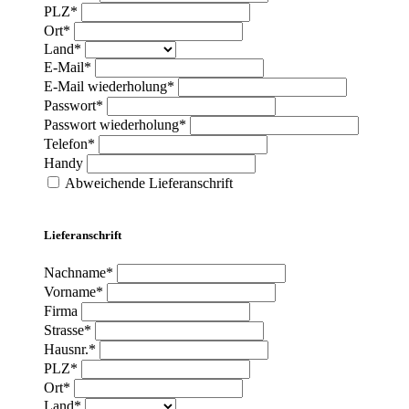
PLZ*
Ort*
Land*
E-Mail*
E-Mail wiederholung*
Passwort*
Passwort wiederholung*
Telefon*
Handy
Abweichende Lieferanschrift
Lieferanschrift
Nachname*
Vorname*
Firma
Strasse*
Hausnr.*
PLZ*
Ort*
Land*