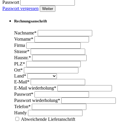
Passwort
Passwort vergessen
Weiter
Rechnungsanschrift
Nachname*
Vorname*
Firma
Strasse*
Hausnr.*
PLZ*
Ort*
Land*
E-Mail*
E-Mail wiederholung*
Passwort*
Passwort wiederholung*
Telefon*
Handy
Abweichende Lieferanschrift