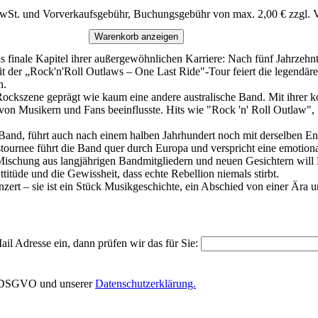
MwSt. und Vorverkaufsgebühr, Buchungsgebühr von max. 2,00 € zzgl. 
Warenkorb anzeigen
inale Kapitel ihrer außergewöhnlichen Karriere: Nach fünf Jahrzehn
 der „Rock'n'Roll Outlaws – One Last Ride"-Tour feiert die legendäre 
n.
ckszene geprägt wie kaum eine andere australische Band. Mit ihrer
von Musikern und Fans beeinflusste. Hits wie "Rock 'n' Roll Outlaw",
Band, führt auch nach einem halben Jahrhundert noch mit derselben 
tournee führt die Band quer durch Europa und verspricht eine emotion
 Mischung aus langjährigen Bandmitgliedern und neuen Gesichtern wil
itüde und die Gewissheit, dass echte Rebellion niemals stirbt.
zert – sie ist ein Stück Musikgeschichte, ein Abschied von einer Ära 
il Adresse ein, dann prüfen wir das für Sie:
EU-DSGVO und unserer
Datenschutzerklärung.