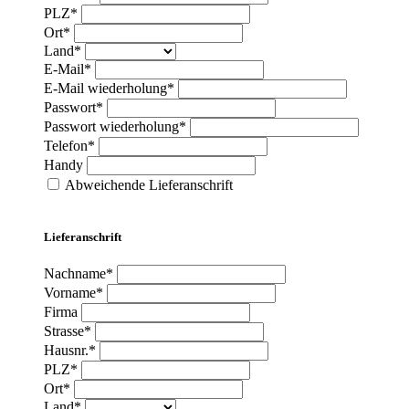
PLZ*
Ort*
Land*
E-Mail*
E-Mail wiederholung*
Passwort*
Passwort wiederholung*
Telefon*
Handy
Abweichende Lieferanschrift
Lieferanschrift
Nachname*
Vorname*
Firma
Strasse*
Hausnr.*
PLZ*
Ort*
Land*