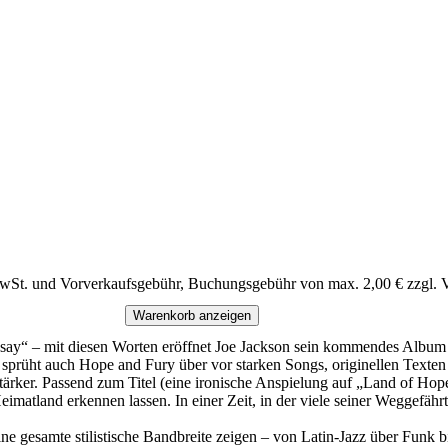
MwSt. und Vorverkaufsgebühr, Buchungsgebühr von max. 2,00 € zzgl. 
Warenkorb anzeigen
y say“ – mit diesen Worten eröffnet Joe Jackson sein kommendes Album 
en sprüht auch Hope and Fury über vor starken Songs, originellen Text
stärker. Passend zum Titel (eine ironische Anspielung auf „Land of Hope 
atland erkennen lassen. In einer Zeit, in der viele seiner Weggefährte
e gesamte stilistische Bandbreite zeigen – von Latin-Jazz über Funk b