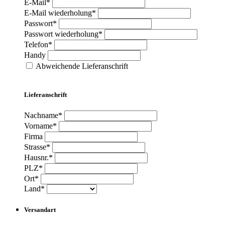
E-Mail*
E-Mail wiederholung*
Passwort*
Passwort wiederholung*
Telefon*
Handy
Abweichende Lieferanschrift
Lieferanschrift
Nachname*
Vorname*
Firma
Strasse*
Hausnr.*
PLZ*
Ort*
Land*
Versandart