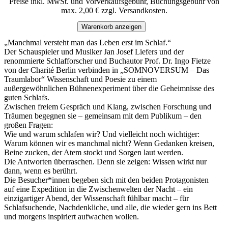
Preise inkl. MwSt. und Vorverkaufsgebühr, Buchungsgebühr von
max. 2,00 € zzgl. Versandkosten.
Warenkorb anzeigen
„Manchmal versteht man das Leben erst im Schlaf.“
Der Schauspieler und Musiker Jan Josef Liefers und der
renommierte Schlafforscher und Buchautor Prof. Dr. Ingo Fietze
von der Charité Berlin verbinden in „SOMNOVERSUM – Das
Traumlabor“ Wissenschaft und Poesie zu einem
außergewöhnlichen Bühnenexperiment über die Geheimnisse des
guten Schlafs.
Zwischen freiem Gespräch und Klang, zwischen Forschung und
Träumen begegnen sie – gemeinsam mit dem Publikum – den
großen Fragen:
Wie und warum schlafen wir? Und vielleicht noch wichtiger:
Warum können wir es manchmal nicht? Wenn Gedanken kreisen,
Beine zucken, der Atem stockt und Sorgen laut werden.
Die Antworten überraschen. Denn sie zeigen: Wissen wirkt nur
dann, wenn es berührt.
Die Besucher*innen begeben sich mit den beiden Protagonisten
auf eine Expedition in die Zwischenwelten der Nacht – ein
einzigartiger Abend, der Wissenschaft fühlbar macht – für
Schlafsuchende, Nachdenkliche, und alle, die wieder gern ins Bett
und morgens inspiriert aufwachen wollen.