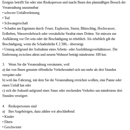
Ereignis betrifft Sie oder eine Risikoperson und macht Ihnen den planmäßigen Besuch der
Veranstaltung unzumutbar:
• schwere Unfallverletzung
• Tod
• Schwangerschaft
• Schaden am Eigentum durch: Feuer, Explosion, Sturm, Blitzschlag, Hochwasser,
Erdbeben, Wasserrohrbruch oder vorsätzliche Straftat eines Dritten. Sie müssen zur
Aufklärung vor Ort sein oder die Beschädigung ist erheblich. Als erheblich gilt die
Beschädigung, wenn die Schadenhöhe € 2.500,– übersteigt.
• Umzug aufgrund der Aufnahme eines Arbeits- oder Ausbildungsverhältnisses. Die
Entfernung zwischen altem und neuem Wohnort beträgt mindestens 100 km.
3. Wenn Sie die Veranstaltung versäumen, weil
a) das von Ihnen genutzte öffentliche Verkehrsmittel sich um mehr als drei Stunden
verspätet oder
b) weil das Fahrzeug, mit dem Sie die Veranstaltung erreichen wollten, eine Panne oder
einen Unfall hat oder
c) sich die Ankunft aufgrund eines Staus oder stockenden Verkehrs um mindestens drei
Stunden verzögert.
4. Risikopersonen sind
a) Ihre Angehörigen, dazu zählen wir abschließend:
• Kinder
• Eltern
• Geschwister