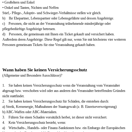
• Großeltern und Enkel
• Onkel und Tanten, Nichten und Neffen
Stief,- Pflege-, Adoptiv- und Schwieger-Verhältnisse stellen wir gleich.
b) Ihr Ehepartner, Lebenspartner oder Lebensgefährte und dessen Angehörige.
c) Personen, die nicht an der Veranstaltung teilnehmende minderjährige oder
pflegebedürftige Angehörige betreuen.
d) Personen, die gemeinsam mit Ihnen ein Ticket gekauft und versichert haben.
Außerdem deren Angehörige. Diese Regel gilt nur, wenn Sie mit höchstens vier weiteren
Personen gemeinsam Tickets für eine Veranstaltung gekauft haben.
Wann haben Sie keinen Versicherungsschutz
(Allgemeine und Besondere Ausschlüsse)?
1. Sie haben keinen Versicherungsschutz wenn die Veranstaltung vom Veranstalter
abgesagt bzw. verschoben wird oder aus anderen den Veranstalter betreffenden Gründen
nicht stattfindet.
2. Sie haben keinen Versicherungsschutz für Schäden, die entstehen durch:
a) Streik, Kernenergie, Maßnahmen der Staatsgewalt (z. B. Einreiseverweigerung)
b) ABC-Waffen oder ABC-Materialien.
3. Führen Sie einen Schaden vorsätzlich herbei, ist dieser nicht versichert.
4. Kein Versicherungsschutz besteht, wenn:
a) Wirtschafts-, Handels- oder Finanz-Sanktionen bzw. ein Embargo der Europäischen