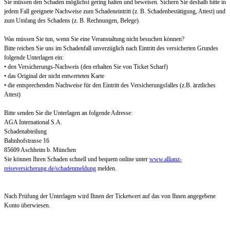
Sie müssen den Schaden möglichst gering halten und beweisen. Sichern Sie deshalb bitte in
jedem Fall geeignete Nachweise zum Schadeneintritt (z. B. Schadenbestätigung, Attest) und
zum Umfang des Schadens (z. B. Rechnungen, Belege).
Was müssen Sie tun, wenn Sie eine Veranstaltung nicht besuchen können?
Bitte reichen Sie uns im Schadenfall unverzüglich nach Eintritt des versicherten Grundes
folgende Unterlagen ein:
• den Versicherungs-Nachweis (den erhalten Sie von Ticket Scharf)
• das Original der nicht entwerteten Karte
• die entsprechenden Nachweise für den Eintritt des Versicherungsfalles (z.B. ärztliches
Attest)
Bitte senden Sie die Unterlagen an folgende Adresse:
AGA International S.A.
Schadenabteilung
Bahnhofstrasse 16
85609 Aschheim b. München
Sie können Ihren Schaden schnell und bequem online unter
www.allianz-
reiseversicherung.de/schadenmeldung
melden.
Nach Prüfung der Unterlagen wird Ihnen der Ticketwert auf das von Ihnen angegebene
Konto überwiesen.