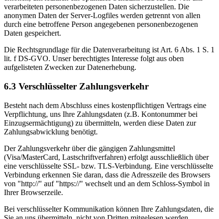
verarbeiteten personenbezogenen Daten sicherzustellen. Die
anonymen Daten der Server-Logfiles werden getrennt von allen
durch eine betroffene Person angegebenen personenbezogenen
Daten gespeichert.
Die Rechtsgrundlage für die Datenverarbeitung ist Art. 6 Abs. 1 S. 1
lit. f DS-GVO. Unser berechtigtes Interesse folgt aus oben
aufgelisteten Zwecken zur Datenerhebung.
6.3 Verschlüsselter Zahlungsverkehr
Besteht nach dem Abschluss eines kostenpflichtigen Vertrags eine
Verpflichtung, uns Ihre Zahlungsdaten (z.B. Kontonummer bei
Einzugsermächtigung) zu übermitteln, werden diese Daten zur
Zahlungsabwicklung benötigt.
Der Zahlungsverkehr über die gängigen Zahlungsmittel
(Visa/MasterCard, Lastschriftverfahren) erfolgt ausschließlich über
eine verschlüsselte SSL- bzw. TLS-Verbindung. Eine verschlüsselte
Verbindung erkennen Sie daran, dass die Adresszeile des Browsers
von "http://" auf "https://" wechselt und an dem Schloss-Symbol in
Ihrer Browserzeile.
Bei verschlüsselter Kommunikation können Ihre Zahlungsdaten, die
Sie an uns übermitteln, nicht von Dritten mitgelesen werden.