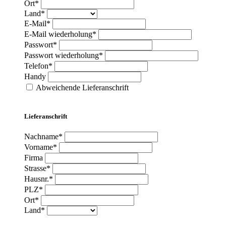
Ort*
Land*
E-Mail*
E-Mail wiederholung*
Passwort*
Passwort wiederholung*
Telefon*
Handy
Abweichende Lieferanschrift
Lieferanschrift
Nachname*
Vorname*
Firma
Strasse*
Hausnr.*
PLZ*
Ort*
Land*