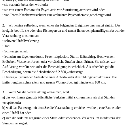
• sie stationär behandelt wird oder
• sie von einem Facharzt für Psychiatrie vor Stornierung attestiert wird oder
• von Ihrem Krankenversicherer eine ambulante Psychotherapie genehmigt wird.
2. Wir leisten außerdem, wenn eines der folgenden Ereignisse unerwartet eintritt. Das
Ereignis betrifft Sie oder eine Risikoperson und macht Ihnen den planmäßigen Besuch der
Veranstaltung unzumutbar:
• schwere Unfallverletzung
• Tod
• Schwangerschaft
• Schaden am Eigentum durch: Feuer, Explosion, Sturm, Blitzschlag, Hochwasser,
Erdbeben, Wasserrohrbruch oder vorsätzliche Straftat eines Dritten. Sie müssen zur
Aufklärung vor Ort sein oder die Beschädigung ist erheblich. Als erheblich gilt die
Beschädigung, wenn die Schadenhöhe € 2.500,– übersteigt.
• Umzug aufgrund der Aufnahme eines Arbeits- oder Ausbildungsverhältnisses. Die
Entfernung zwischen altem und neuem Wohnort beträgt mindestens 100 km.
3. Wenn Sie die Veranstaltung versäumen, weil
a) das von Ihnen genutzte öffentliche Verkehrsmittel sich um mehr als drei Stunden
verspätet oder
b) weil das Fahrzeug, mit dem Sie die Veranstaltung erreichen wollten, eine Panne oder
einen Unfall hat oder
c) sich die Ankunft aufgrund eines Staus oder stockenden Verkehrs um mindestens drei
Stunden verzögert.