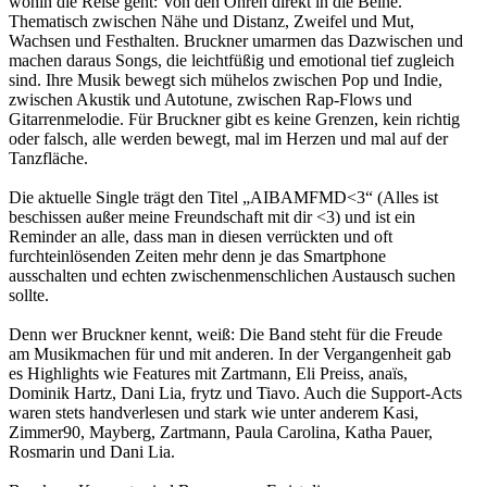
wohin die Reise geht: Von den Ohren direkt in die Beine.
Thematisch zwischen Nähe und Distanz, Zweifel und Mut,
Wachsen und Festhalten. Bruckner umarmen das Dazwischen und
machen daraus Songs, die leichtfüßig und emotional tief zugleich
sind. Ihre Musik bewegt sich mühelos zwischen Pop und Indie,
zwischen Akustik und Autotune, zwischen Rap-Flows und
Gitarrenmelodie. Für Bruckner gibt es keine Grenzen, kein richtig
oder falsch, alle werden bewegt, mal im Herzen und mal auf der
Tanzfläche.
Die aktuelle Single trägt den Titel „AIBAMFMD<3“ (Alles ist
beschissen außer meine Freundschaft mit dir <3) und ist ein
Reminder an alle, dass man in diesen verrückten und oft
furchteinlösenden Zeiten mehr denn je das Smartphone
ausschalten und echten zwischenmenschlichen Austausch suchen
sollte.
Denn wer Bruckner kennt, weiß: Die Band steht für die Freude
am Musikmachen für und mit anderen. In der Vergangenheit gab
es Highlights wie Features mit Zartmann, Eli Preiss, anaïs,
Dominik Hartz, Dani Lia, frytz und Tiavo. Auch die Support-Acts
waren stets handverlesen und stark wie unter anderem Kasi,
Zimmer90, Mayberg, Zartmann, Paula Carolina, Katha Pauer,
Rosmarin und Dani Lia.