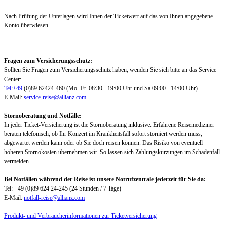
Nach Prüfung der Unterlagen wird Ihnen der Ticketwert auf das von Ihnen angegebene
Konto überwiesen.
Fragen zum Versicherungsschutz:
Sollten Sie Fragen zum Versicherungsschutz haben, wenden Sie sich bitte an das Service
Center:
Tel:+49
(0)89.62424-460 (Mo.-Fr. 08:30 - 19:00 Uhr und Sa 09:00 - 14:00 Uhr)
E-Mail:
service-reise@allianz.com
Stornoberatung und Notfälle:
In jeder Ticket-Versicherung ist die Stornoberatung inklusive. Erfahrene Reisemediziner
beraten telefonisch, ob Ihr Konzert im Krankheitsfall sofort storniert werden muss,
abgewartet werden kann oder ob Sie doch reisen können. Das Risiko von eventuell
höheren Stornokosten übernehmen wir. So lassen sich Zahlungskürzungen im Schadenfall
vermeiden.
Bei Notfällen während der Reise ist unsere Notrufzentrale jederzeit für Sie da:
Tel: +49 (0)89 624 24-245 (24 Stunden / 7 Tage)
E-Mail:
notfall-reise@allianz.com
Produkt- und Verbraucherinformationen zur Ticketversicherung