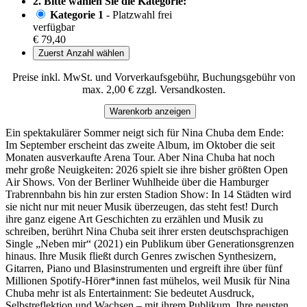
2. Bitte wählen Sie die Kategorie:
Kategorie 1
- Platzwahl frei
verfügbar
€ 79,40
Zuerst Anzahl wählen
Preise inkl. MwSt. und Vorverkaufsgebühr, Buchungsgebühr von
max. 2,00 € zzgl. Versandkosten.
Warenkorb anzeigen
Ein spektakulärer Sommer neigt sich für Nina Chuba dem Ende:
Im September erscheint das zweite Album, im Oktober die seit
Monaten ausverkaufte Arena Tour. Aber Nina Chuba hat noch
mehr große Neuigkeiten: 2026 spielt sie ihre bisher größten Open
Air Shows. Von der Berliner Wuhlheide über die Hamburger
Trabrennbahn bis hin zur ersten Stadion Show: In 14 Städten wird
sie nicht nur mit neuer Musik überzeugen, das steht fest! Durch
ihre ganz eigene Art Geschichten zu erzählen und Musik zu
schreiben, berührt Nina Chuba seit ihrer ersten deutschsprachigen
Single „Neben mir“ (2021) ein Publikum über Generationsgrenzen
hinaus. Ihre Musik fließt durch Genres zwischen Synthesizern,
Gitarren, Piano und Blasinstrumenten und ergreift ihre über fünf
Millionen Spotify-Hörer*innen fast mühelos, weil Musik für Nina
Chuba mehr ist als Entertainment: Sie bedeutet Ausdruck,
Selbstreflektion und Wachsen – mit ihrem Publikum. Ihre neusten