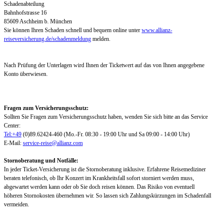
Schadenabteilung
Bahnhofstrasse 16
85609 Aschheim b. München
Sie können Ihren Schaden schnell und bequem online unter
www.allianz-
reiseversicherung.de/schadenmeldung
melden.
Nach Prüfung der Unterlagen wird Ihnen der Ticketwert auf das von Ihnen angegebene
Konto überwiesen.
Fragen zum Versicherungsschutz:
Sollten Sie Fragen zum Versicherungsschutz haben, wenden Sie sich bitte an das Service
Center:
Tel:+49
(0)89.62424-460 (Mo.-Fr. 08:30 - 19:00 Uhr und Sa 09:00 - 14:00 Uhr)
E-Mail:
service-reise@allianz.com
Stornoberatung und Notfälle:
In jeder Ticket-Versicherung ist die Stornoberatung inklusive. Erfahrene Reisemediziner
beraten telefonisch, ob Ihr Konzert im Krankheitsfall sofort storniert werden muss,
abgewartet werden kann oder ob Sie doch reisen können. Das Risiko von eventuell
höheren Stornokosten übernehmen wir. So lassen sich Zahlungskürzungen im Schadenfall
vermeiden.