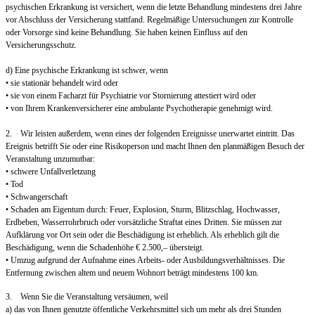
psychischen Erkrankung ist versichert, wenn die letzte Behandlung mindestens drei Jahre
vor Abschluss der Versicherung stattfand. Regelmäßige Untersuchungen zur Kontrolle
oder Vorsorge sind keine Behandlung. Sie haben keinen Einfluss auf den
Versicherungsschutz.
d) Eine psychische Erkrankung ist schwer, wenn
• sie stationär behandelt wird oder
• sie von einem Facharzt für Psychiatrie vor Stornierung attestiert wird oder
• von Ihrem Krankenversicherer eine ambulante Psychotherapie genehmigt wird.
2. Wir leisten außerdem, wenn eines der folgenden Ereignisse unerwartet eintritt. Das
Ereignis betrifft Sie oder eine Risikoperson und macht Ihnen den planmäßigen Besuch der
Veranstaltung unzumutbar:
• schwere Unfallverletzung
• Tod
• Schwangerschaft
• Schaden am Eigentum durch: Feuer, Explosion, Sturm, Blitzschlag, Hochwasser,
Erdbeben, Wasserrohrbruch oder vorsätzliche Straftat eines Dritten. Sie müssen zur
Aufklärung vor Ort sein oder die Beschädigung ist erheblich. Als erheblich gilt die
Beschädigung, wenn die Schadenhöhe € 2.500,– übersteigt.
• Umzug aufgrund der Aufnahme eines Arbeits- oder Ausbildungsverhältnisses. Die
Entfernung zwischen altem und neuem Wohnort beträgt mindestens 100 km.
3. Wenn Sie die Veranstaltung versäumen, weil
a) das von Ihnen genutzte öffentliche Verkehrsmittel sich um mehr als drei Stunden