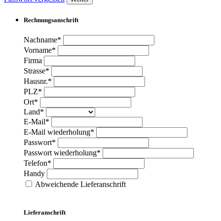
Rechnungsanschrift
Nachname*
Vorname*
Firma
Strasse*
Hausnr.*
PLZ*
Ort*
Land*
E-Mail*
E-Mail wiederholung*
Passwort*
Passwort wiederholung*
Telefon*
Handy
Abweichende Lieferanschrift
Lieferanschrift