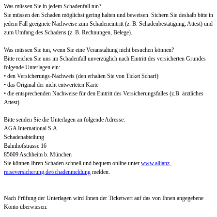
Was müssen Sie in jedem Schadenfall tun?
Sie müssen den Schaden möglichst gering halten und beweisen. Sichern Sie deshalb bitte in
jedem Fall geeignete Nachweise zum Schadeneintritt (z. B. Schadenbestätigung, Attest) und
zum Umfang des Schadens (z. B. Rechnungen, Belege).
Was müssen Sie tun, wenn Sie eine Veranstaltung nicht besuchen können?
Bitte reichen Sie uns im Schadenfall unverzüglich nach Eintritt des versicherten Grundes
folgende Unterlagen ein:
• den Versicherungs-Nachweis (den erhalten Sie von Ticket Scharf)
• das Original der nicht entwerteten Karte
• die entsprechenden Nachweise für den Eintritt des Versicherungsfalles (z.B. ärztliches
Attest)
Bitte senden Sie die Unterlagen an folgende Adresse:
AGA International S.A.
Schadenabteilung
Bahnhofstrasse 16
85609 Aschheim b. München
Sie können Ihren Schaden schnell und bequem online unter
www.allianz-
reiseversicherung.de/schadenmeldung
melden.
Nach Prüfung der Unterlagen wird Ihnen der Ticketwert auf das von Ihnen angegebene
Konto überwiesen.