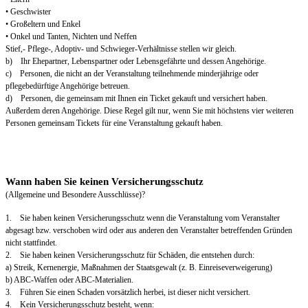
• Geschwister
• Großeltern und Enkel
• Onkel und Tanten, Nichten und Neffen
Stief,- Pflege-, Adoptiv- und Schwieger-Verhältnisse stellen wir gleich.
b) Ihr Ehepartner, Lebenspartner oder Lebensgefährte und dessen Angehörige.
c) Personen, die nicht an der Veranstaltung teilnehmende minderjährige oder
pflegebedürftige Angehörige betreuen.
d) Personen, die gemeinsam mit Ihnen ein Ticket gekauft und versichert haben.
Außerdem deren Angehörige. Diese Regel gilt nur, wenn Sie mit höchstens vier weiteren
Personen gemeinsam Tickets für eine Veranstaltung gekauft haben.
Wann haben Sie keinen Versicherungsschutz
(Allgemeine und Besondere Ausschlüsse)?
1. Sie haben keinen Versicherungsschutz wenn die Veranstaltung vom Veranstalter
abgesagt bzw. verschoben wird oder aus anderen den Veranstalter betreffenden Gründen
nicht stattfindet.
2. Sie haben keinen Versicherungsschutz für Schäden, die entstehen durch:
a) Streik, Kernenergie, Maßnahmen der Staatsgewalt (z. B. Einreiseverweigerung)
b) ABC-Waffen oder ABC-Materialien.
3. Führen Sie einen Schaden vorsätzlich herbei, ist dieser nicht versichert.
4. Kein Versicherungsschutz besteht, wenn: