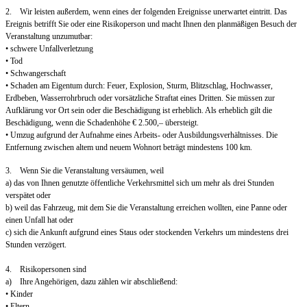
2. Wir leisten außerdem, wenn eines der folgenden Ereignisse unerwartet eintritt. Das
Ereignis betrifft Sie oder eine Risikoperson und macht Ihnen den planmäßigen Besuch der
Veranstaltung unzumutbar:
• schwere Unfallverletzung
• Tod
• Schwangerschaft
• Schaden am Eigentum durch: Feuer, Explosion, Sturm, Blitzschlag, Hochwasser,
Erdbeben, Wasserrohrbruch oder vorsätzliche Straftat eines Dritten. Sie müssen zur
Aufklärung vor Ort sein oder die Beschädigung ist erheblich. Als erheblich gilt die
Beschädigung, wenn die Schadenhöhe € 2.500,– übersteigt.
• Umzug aufgrund der Aufnahme eines Arbeits- oder Ausbildungsverhältnisses. Die
Entfernung zwischen altem und neuem Wohnort beträgt mindestens 100 km.
3. Wenn Sie die Veranstaltung versäumen, weil
a) das von Ihnen genutzte öffentliche Verkehrsmittel sich um mehr als drei Stunden
verspätet oder
b) weil das Fahrzeug, mit dem Sie die Veranstaltung erreichen wollten, eine Panne oder
einen Unfall hat oder
c) sich die Ankunft aufgrund eines Staus oder stockenden Verkehrs um mindestens drei
Stunden verzögert.
4. Risikopersonen sind
a) Ihre Angehörigen, dazu zählen wir abschließend:
• Kinder
• Eltern