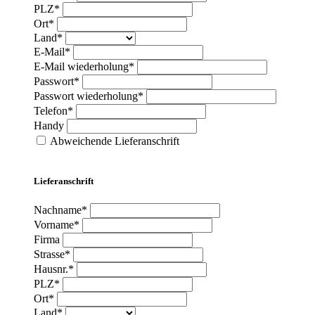
PLZ*
Ort*
Land*
E-Mail*
E-Mail wiederholung*
Passwort*
Passwort wiederholung*
Telefon*
Handy
Abweichende Lieferanschrift
Lieferanschrift
Nachname*
Vorname*
Firma
Strasse*
Hausnr.*
PLZ*
Ort*
Land*