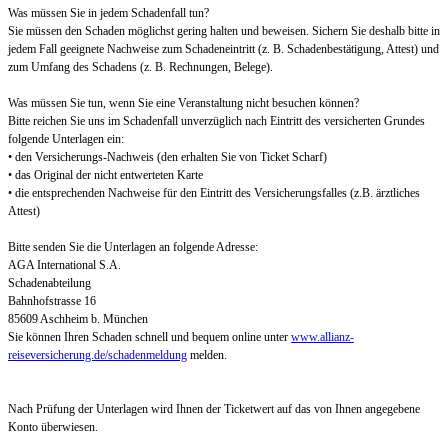
Was müssen Sie in jedem Schadenfall tun?
Sie müssen den Schaden möglichst gering halten und beweisen. Sichern Sie deshalb bitte in
jedem Fall geeignete Nachweise zum Schadeneintritt (z. B. Schadenbestätigung, Attest) und
zum Umfang des Schadens (z. B. Rechnungen, Belege).
Was müssen Sie tun, wenn Sie eine Veranstaltung nicht besuchen können?
Bitte reichen Sie uns im Schadenfall unverzüglich nach Eintritt des versicherten Grundes
folgende Unterlagen ein:
• den Versicherungs-Nachweis (den erhalten Sie von Ticket Scharf)
• das Original der nicht entwerteten Karte
• die entsprechenden Nachweise für den Eintritt des Versicherungsfalles (z.B. ärztliches
Attest)
Bitte senden Sie die Unterlagen an folgende Adresse:
AGA International S.A.
Schadenabteilung
Bahnhofstrasse 16
85609 Aschheim b. München
Sie können Ihren Schaden schnell und bequem online unter
www.allianz-
reiseversicherung.de/schadenmeldung
melden.
Nach Prüfung der Unterlagen wird Ihnen der Ticketwert auf das von Ihnen angegebene
Konto überwiesen.