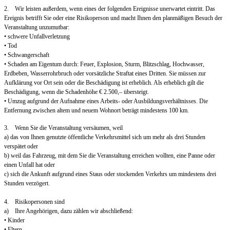
2. Wir leisten außerdem, wenn eines der folgenden Ereignisse unerwartet eintritt. Das
Ereignis betrifft Sie oder eine Risikoperson und macht Ihnen den planmäßigen Besuch der
Veranstaltung unzumutbar:
• schwere Unfallverletzung
• Tod
• Schwangerschaft
• Schaden am Eigentum durch: Feuer, Explosion, Sturm, Blitzschlag, Hochwasser,
Erdbeben, Wasserrohrbruch oder vorsätzliche Straftat eines Dritten. Sie müssen zur
Aufklärung vor Ort sein oder die Beschädigung ist erheblich. Als erheblich gilt die
Beschädigung, wenn die Schadenhöhe € 2.500,– übersteigt.
• Umzug aufgrund der Aufnahme eines Arbeits- oder Ausbildungsverhältnisses. Die
Entfernung zwischen altem und neuem Wohnort beträgt mindestens 100 km.
3. Wenn Sie die Veranstaltung versäumen, weil
a) das von Ihnen genutzte öffentliche Verkehrsmittel sich um mehr als drei Stunden
verspätet oder
b) weil das Fahrzeug, mit dem Sie die Veranstaltung erreichen wollten, eine Panne oder
einen Unfall hat oder
c) sich die Ankunft aufgrund eines Staus oder stockenden Verkehrs um mindestens drei
Stunden verzögert.
4. Risikopersonen sind
a) Ihre Angehörigen, dazu zählen wir abschließend:
• Kinder
• Eltern