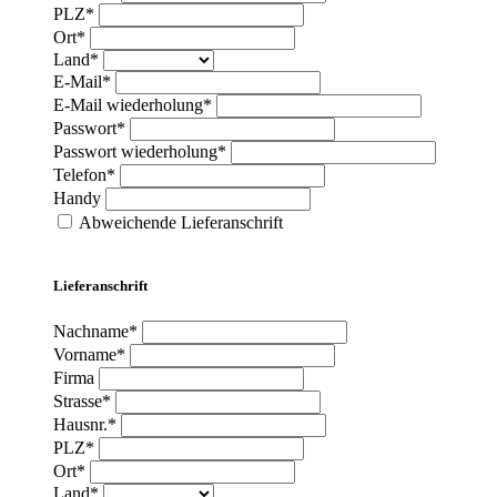
PLZ*
Ort*
Land*
E-Mail*
E-Mail wiederholung*
Passwort*
Passwort wiederholung*
Telefon*
Handy
Abweichende Lieferanschrift
Lieferanschrift
Nachname*
Vorname*
Firma
Strasse*
Hausnr.*
PLZ*
Ort*
Land*