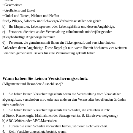
• Geschwister
• Großeltern und Enkel
• Onkel und Tanten, Nichten und Neffen
Stief,- Pflege-, Adoptiv- und Schwieger-Verhältnisse stellen wir gleich.
b) Ihr Ehepartner, Lebenspartner oder Lebensgefährte und dessen Angehörige.
c) Personen, die nicht an der Veranstaltung teilnehmende minderjährige oder
pflegebedürftige Angehörige betreuen.
d) Personen, die gemeinsam mit Ihnen ein Ticket gekauft und versichert haben.
Außerdem deren Angehörige. Diese Regel gilt nur, wenn Sie mit höchstens vier weiteren
Personen gemeinsam Tickets für eine Veranstaltung gekauft haben.
Wann haben Sie keinen Versicherungsschutz
(Allgemeine und Besondere Ausschlüsse)?
1. Sie haben keinen Versicherungsschutz wenn die Veranstaltung vom Veranstalter
abgesagt bzw. verschoben wird oder aus anderen den Veranstalter betreffenden Gründen
nicht stattfindet.
2. Sie haben keinen Versicherungsschutz für Schäden, die entstehen durch:
a) Streik, Kernenergie, Maßnahmen der Staatsgewalt (z. B. Einreiseverweigerung)
b) ABC-Waffen oder ABC-Materialien.
3. Führen Sie einen Schaden vorsätzlich herbei, ist dieser nicht versichert.
4. Kein Versicherungsschutz besteht, wenn: