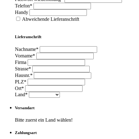
Telefon*
Handy
Abweichende Lieferanschrift
Lieferanschrift
Nachname*
Vorname*
Firma
Strasse*
Hausnr.*
PLZ*
Ort*
Land*
Versandart
Bitte zuerst ein Land wählen!
Zahlungsart