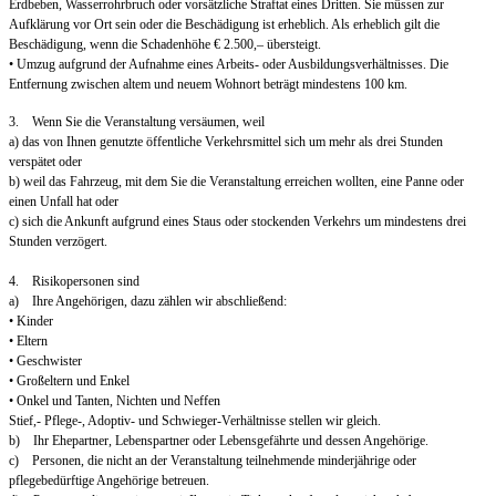
Erdbeben, Wasserrohrbruch oder vorsätzliche Straftat eines Dritten. Sie müssen zur
Aufklärung vor Ort sein oder die Beschädigung ist erheblich. Als erheblich gilt die
Beschädigung, wenn die Schadenhöhe € 2.500,– übersteigt.
• Umzug aufgrund der Aufnahme eines Arbeits- oder Ausbildungsverhältnisses. Die
Entfernung zwischen altem und neuem Wohnort beträgt mindestens 100 km.
3. Wenn Sie die Veranstaltung versäumen, weil
a) das von Ihnen genutzte öffentliche Verkehrsmittel sich um mehr als drei Stunden
verspätet oder
b) weil das Fahrzeug, mit dem Sie die Veranstaltung erreichen wollten, eine Panne oder
einen Unfall hat oder
c) sich die Ankunft aufgrund eines Staus oder stockenden Verkehrs um mindestens drei
Stunden verzögert.
4. Risikopersonen sind
a) Ihre Angehörigen, dazu zählen wir abschließend:
• Kinder
• Eltern
• Geschwister
• Großeltern und Enkel
• Onkel und Tanten, Nichten und Neffen
Stief,- Pflege-, Adoptiv- und Schwieger-Verhältnisse stellen wir gleich.
b) Ihr Ehepartner, Lebenspartner oder Lebensgefährte und dessen Angehörige.
c) Personen, die nicht an der Veranstaltung teilnehmende minderjährige oder
pflegebedürftige Angehörige betreuen.