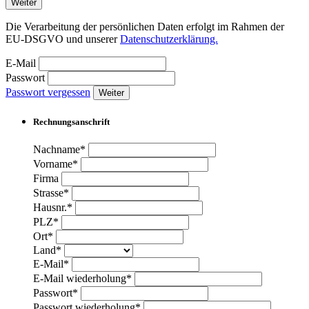
Weiter
Die Verarbeitung der persönlichen Daten erfolgt im Rahmen der
EU-DSGVO und unserer
Datenschutzerklärung.
E-Mail
Passwort
Passwort vergessen
Weiter
Rechnungsanschrift
Nachname*
Vorname*
Firma
Strasse*
Hausnr.*
PLZ*
Ort*
Land*
E-Mail*
E-Mail wiederholung*
Passwort*
Passwort wiederholung*