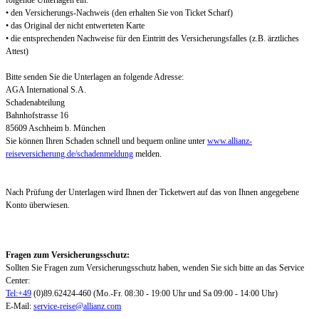
folgende Unterlagen ein:
• den Versicherungs-Nachweis (den erhalten Sie von Ticket Scharf)
• das Original der nicht entwerteten Karte
• die entsprechenden Nachweise für den Eintritt des Versicherungsfalles (z.B. ärztliches
Attest)
Bitte senden Sie die Unterlagen an folgende Adresse:
AGA International S.A.
Schadenabteilung
Bahnhofstrasse 16
85609 Aschheim b. München
Sie können Ihren Schaden schnell und bequem online unter
www.allianz-
reiseversicherung.de/schadenmeldung
melden.
Nach Prüfung der Unterlagen wird Ihnen der Ticketwert auf das von Ihnen angegebene
Konto überwiesen.
Fragen zum Versicherungsschutz:
Sollten Sie Fragen zum Versicherungsschutz haben, wenden Sie sich bitte an das Service
Center:
Tel:+49
(0)89.62424-460 (Mo.-Fr. 08:30 - 19:00 Uhr und Sa 09:00 - 14:00 Uhr)
E-Mail:
service-reise@allianz.com