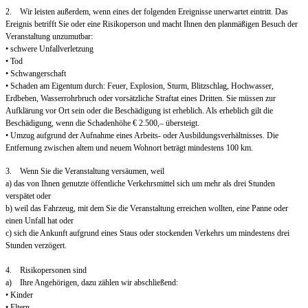
2. Wir leisten außerdem, wenn eines der folgenden Ereignisse unerwartet eintritt. Das
Ereignis betrifft Sie oder eine Risikoperson und macht Ihnen den planmäßigen Besuch der
Veranstaltung unzumutbar:
• schwere Unfallverletzung
• Tod
• Schwangerschaft
• Schaden am Eigentum durch: Feuer, Explosion, Sturm, Blitzschlag, Hochwasser,
Erdbeben, Wasserrohrbruch oder vorsätzliche Straftat eines Dritten. Sie müssen zur
Aufklärung vor Ort sein oder die Beschädigung ist erheblich. Als erheblich gilt die
Beschädigung, wenn die Schadenhöhe € 2.500,– übersteigt.
• Umzug aufgrund der Aufnahme eines Arbeits- oder Ausbildungsverhältnisses. Die
Entfernung zwischen altem und neuem Wohnort beträgt mindestens 100 km.
3. Wenn Sie die Veranstaltung versäumen, weil
a) das von Ihnen genutzte öffentliche Verkehrsmittel sich um mehr als drei Stunden
verspätet oder
b) weil das Fahrzeug, mit dem Sie die Veranstaltung erreichen wollten, eine Panne oder
einen Unfall hat oder
c) sich die Ankunft aufgrund eines Staus oder stockenden Verkehrs um mindestens drei
Stunden verzögert.
4. Risikopersonen sind
a) Ihre Angehörigen, dazu zählen wir abschließend:
• Kinder
• Eltern