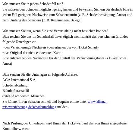
Was müssen Sie in jedem Schadenfall tun?
Sie müssen den Schaden möglichst gering halten und beweisen. Sichern Sie deshalb bitte in
jedem Fall geeignete Nachweise zum Schadeneintritt (z. B. Schadenbestätigung, Attest) und
zum Umfang des Schadens (z. B. Rechnungen, Belege).
Was müssen Sie tun, wenn Sie eine Veranstaltung nicht besuchen können?
Bitte reichen Sie uns im Schadenfall unverzüglich nach Eintritt des versicherten Grundes
folgende Unterlagen ein:
• den Versicherungs-Nachweis (den erhalten Sie von Ticket Scharf)
• das Original der nicht entwerteten Karte
• die entsprechenden Nachweise für den Eintritt des Versicherungsfalles (z.B. ärztliches
Attest)
Bitte senden Sie die Unterlagen an folgende Adresse:
AGA International S.A.
Schadenabteilung
Bahnhofstrasse 16
85609 Aschheim b. München
Sie können Ihren Schaden schnell und bequem online unter
www.allianz-
reiseversicherung.de/schadenmeldung
melden.
Nach Prüfung der Unterlagen wird Ihnen der Ticketwert auf das von Ihnen angegebene
Konto überwiesen.