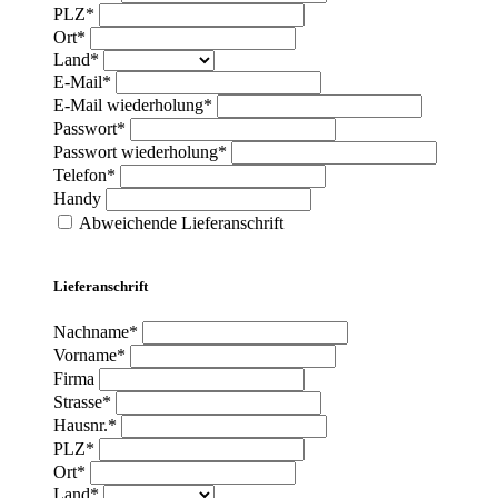
PLZ*
Ort*
Land*
E-Mail*
E-Mail wiederholung*
Passwort*
Passwort wiederholung*
Telefon*
Handy
Abweichende Lieferanschrift
Lieferanschrift
Nachname*
Vorname*
Firma
Strasse*
Hausnr.*
PLZ*
Ort*
Land*