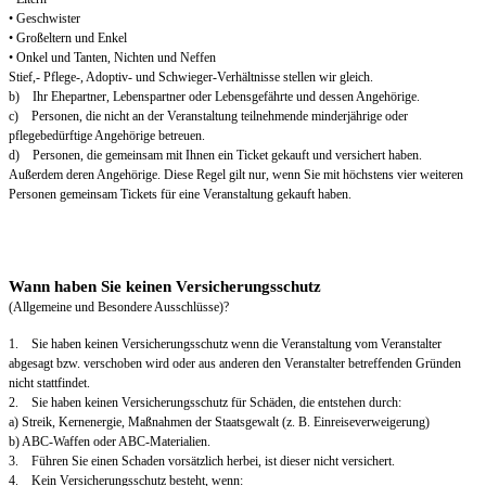
• Geschwister
• Großeltern und Enkel
• Onkel und Tanten, Nichten und Neffen
Stief,- Pflege-, Adoptiv- und Schwieger-Verhältnisse stellen wir gleich.
b) Ihr Ehepartner, Lebenspartner oder Lebensgefährte und dessen Angehörige.
c) Personen, die nicht an der Veranstaltung teilnehmende minderjährige oder
pflegebedürftige Angehörige betreuen.
d) Personen, die gemeinsam mit Ihnen ein Ticket gekauft und versichert haben.
Außerdem deren Angehörige. Diese Regel gilt nur, wenn Sie mit höchstens vier weiteren
Personen gemeinsam Tickets für eine Veranstaltung gekauft haben.
Wann haben Sie keinen Versicherungsschutz
(Allgemeine und Besondere Ausschlüsse)?
1. Sie haben keinen Versicherungsschutz wenn die Veranstaltung vom Veranstalter
abgesagt bzw. verschoben wird oder aus anderen den Veranstalter betreffenden Gründen
nicht stattfindet.
2. Sie haben keinen Versicherungsschutz für Schäden, die entstehen durch:
a) Streik, Kernenergie, Maßnahmen der Staatsgewalt (z. B. Einreiseverweigerung)
b) ABC-Waffen oder ABC-Materialien.
3. Führen Sie einen Schaden vorsätzlich herbei, ist dieser nicht versichert.
4. Kein Versicherungsschutz besteht, wenn: