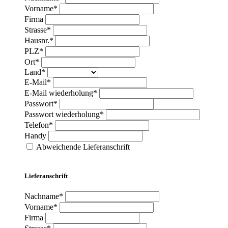
Vorname*
Firma
Strasse*
Hausnr.*
PLZ*
Ort*
Land*
E-Mail*
E-Mail wiederholung*
Passwort*
Passwort wiederholung*
Telefon*
Handy
Abweichende Lieferanschrift
Lieferanschrift
Nachname*
Vorname*
Firma