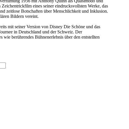
 Verfilmung 1956 mit Anthony Quinn als Quasimodo und
 Zeichentrickfilm eines seiner eindrucksvollsten Werke, das
und zeitlose Botschaften über Menschlichkeit und Inklusion.
ären Bildern vereint.
eits mit seiner Version von Disney Die Schöne und das
 Tournee in Deutschland und der Schweiz. Der
s wie berührendes Bühnenerlebnis über den entstellten