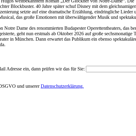
ctor Hugos weltbekanntem Roman „Der Glöckner von Notre-Dame“. Die
chter Blockbuster. 40 Jahre später schuf Disney mit dem gleichnamigen
enierung setzte auf eine dramatische Erzählung, eindringliche Lieder 
Musical, das große Emotionen mit überwältigender Musik und spektakul
n Notre Dame des renommierten Budapester Operettentheaters, das ber
geisterte, geht nun erstmals ab Oktober 2026 auf große sechsmonatige
ater in München. Dann erwartet das Publikum ein ebenso spektakuläre
da.
il Adresse ein, dann prüfen wir das für Sie:
EU-DSGVO und unserer
Datenschutzerklärung.