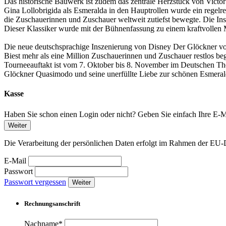
Das historische Bauwerk ist zudem das zentrale Herzstück von Vi
Gina Lollobrigida als Esmeralda in den Hauptrollen wurde ein regelre
die Zuschauerinnen und Zuschauer weltweit zutiefst bewegte. Die Insz
Dieser Klassiker wurde mit der Bühnenfassung zu einem kraftvollen 
Die neue deutschsprachige Inszenierung von Disney Der Glöckner vo
Biest mehr als eine Million Zuschauerinnen und Zuschauer restlos be
Tourneeauftakt ist vom 7. Oktober bis 8. November im Deutschen The
Glöckner Quasimodo und seine unerfüllte Liebe zur schönen Esmeral
Kasse
Haben Sie schon einen Login oder nicht? Geben Sie einfach Ihre E-Ma
Weiter
Die Verarbeitung der persönlichen Daten erfolgt im Rahmen der 
E-Mail
Passwort
Passwort vergessen
Weiter
Rechnungsanschrift
Nachname*