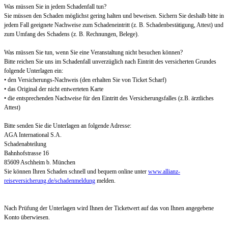
Was müssen Sie in jedem Schadenfall tun?
Sie müssen den Schaden möglichst gering halten und beweisen. Sichern Sie deshalb bitte in
jedem Fall geeignete Nachweise zum Schadeneintritt (z. B. Schadenbestätigung, Attest) und
zum Umfang des Schadens (z. B. Rechnungen, Belege).
Was müssen Sie tun, wenn Sie eine Veranstaltung nicht besuchen können?
Bitte reichen Sie uns im Schadenfall unverzüglich nach Eintritt des versicherten Grundes
folgende Unterlagen ein:
• den Versicherungs-Nachweis (den erhalten Sie von Ticket Scharf)
• das Original der nicht entwerteten Karte
• die entsprechenden Nachweise für den Eintritt des Versicherungsfalles (z.B. ärztliches
Attest)
Bitte senden Sie die Unterlagen an folgende Adresse:
AGA International S.A.
Schadenabteilung
Bahnhofstrasse 16
85609 Aschheim b. München
Sie können Ihren Schaden schnell und bequem online unter
www.allianz-
reiseversicherung.de/schadenmeldung
melden.
Nach Prüfung der Unterlagen wird Ihnen der Ticketwert auf das von Ihnen angegebene
Konto überwiesen.