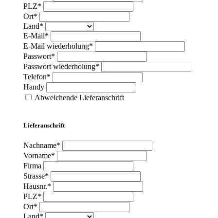
PLZ*
Ort*
Land*
E-Mail*
E-Mail wiederholung*
Passwort*
Passwort wiederholung*
Telefon*
Handy
Abweichende Lieferanschrift
Lieferanschrift
Nachname*
Vorname*
Firma
Strasse*
Hausnr.*
PLZ*
Ort*
Land*