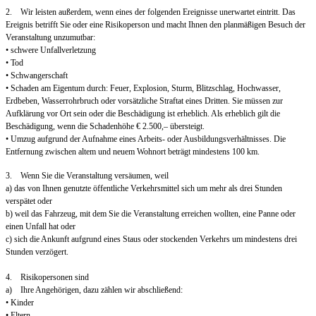
2. Wir leisten außerdem, wenn eines der folgenden Ereignisse unerwartet eintritt. Das
Ereignis betrifft Sie oder eine Risikoperson und macht Ihnen den planmäßigen Besuch der
Veranstaltung unzumutbar:
• schwere Unfallverletzung
• Tod
• Schwangerschaft
• Schaden am Eigentum durch: Feuer, Explosion, Sturm, Blitzschlag, Hochwasser,
Erdbeben, Wasserrohrbruch oder vorsätzliche Straftat eines Dritten. Sie müssen zur
Aufklärung vor Ort sein oder die Beschädigung ist erheblich. Als erheblich gilt die
Beschädigung, wenn die Schadenhöhe € 2.500,– übersteigt.
• Umzug aufgrund der Aufnahme eines Arbeits- oder Ausbildungsverhältnisses. Die
Entfernung zwischen altem und neuem Wohnort beträgt mindestens 100 km.
3. Wenn Sie die Veranstaltung versäumen, weil
a) das von Ihnen genutzte öffentliche Verkehrsmittel sich um mehr als drei Stunden
verspätet oder
b) weil das Fahrzeug, mit dem Sie die Veranstaltung erreichen wollten, eine Panne oder
einen Unfall hat oder
c) sich die Ankunft aufgrund eines Staus oder stockenden Verkehrs um mindestens drei
Stunden verzögert.
4. Risikopersonen sind
a) Ihre Angehörigen, dazu zählen wir abschließend:
• Kinder
• Eltern