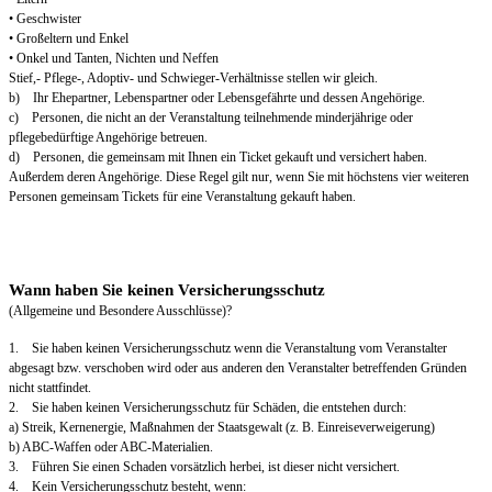
• Geschwister
• Großeltern und Enkel
• Onkel und Tanten, Nichten und Neffen
Stief,- Pflege-, Adoptiv- und Schwieger-Verhältnisse stellen wir gleich.
b) Ihr Ehepartner, Lebenspartner oder Lebensgefährte und dessen Angehörige.
c) Personen, die nicht an der Veranstaltung teilnehmende minderjährige oder
pflegebedürftige Angehörige betreuen.
d) Personen, die gemeinsam mit Ihnen ein Ticket gekauft und versichert haben.
Außerdem deren Angehörige. Diese Regel gilt nur, wenn Sie mit höchstens vier weiteren
Personen gemeinsam Tickets für eine Veranstaltung gekauft haben.
Wann haben Sie keinen Versicherungsschutz
(Allgemeine und Besondere Ausschlüsse)?
1. Sie haben keinen Versicherungsschutz wenn die Veranstaltung vom Veranstalter
abgesagt bzw. verschoben wird oder aus anderen den Veranstalter betreffenden Gründen
nicht stattfindet.
2. Sie haben keinen Versicherungsschutz für Schäden, die entstehen durch:
a) Streik, Kernenergie, Maßnahmen der Staatsgewalt (z. B. Einreiseverweigerung)
b) ABC-Waffen oder ABC-Materialien.
3. Führen Sie einen Schaden vorsätzlich herbei, ist dieser nicht versichert.
4. Kein Versicherungsschutz besteht, wenn: