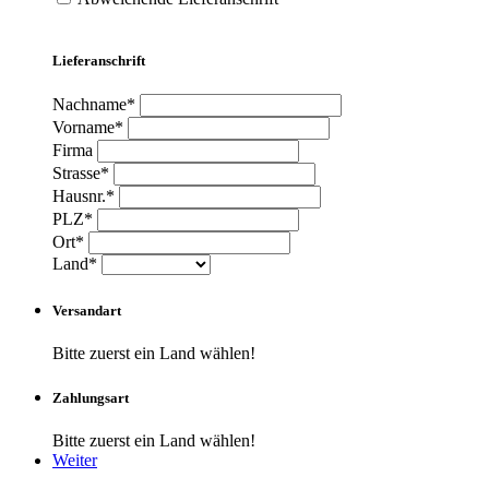
Lieferanschrift
Nachname*
Vorname*
Firma
Strasse*
Hausnr.*
PLZ*
Ort*
Land*
Versandart
Bitte zuerst ein Land wählen!
Zahlungsart
Bitte zuerst ein Land wählen!
Weiter