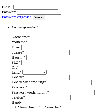
E-Mail
Passwort
Passwort vergessen
Weiter
Rechnungsanschrift
Nachname*
Vorname*
Firma
Strasse*
Hausnr.*
PLZ*
Ort*
Land*
E-Mail*
E-Mail wiederholung*
Passwort*
Passwort wiederholung*
Telefon*
Handy
Abweichende Lieferanschrift