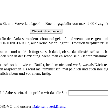
MwSt. und Vorverkaufsgebühr, Buchungsgebühr von max. 2,00 € zzgl. 
Warenkorb anzeigen
sich für den Anlass trotzdem schon mal gekauft und wenn man es genau 
UNGFRAU", auch keine Mehrjungfrau. Tradition verpflichtet: Titel 
ten – und natürlich fragt sie sich dabei, ob sie das für sich selbst auc
 ändert sich in der Beziehung, wenn man eh schon seit 6 Jahren zusamm
isch so bunt wie ein Buffet, bei dem niemand weiß, was als Nächstes se
 ansprechen. Es wird mal feministisch, mal peinlich und auch ihre ei
lich albern und vor allem: lustig.
il Adresse ein, dann prüfen wir das für Sie:
EU-DSGVO und unserer
Datenschutzerklärung.