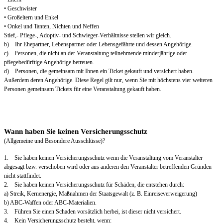
• Geschwister
• Großeltern und Enkel
• Onkel und Tanten, Nichten und Neffen
Stief,- Pflege-, Adoptiv- und Schwieger-Verhältnisse stellen wir gleich.
b) Ihr Ehepartner, Lebenspartner oder Lebensgefährte und dessen Angehörige.
c) Personen, die nicht an der Veranstaltung teilnehmende minderjährige oder
pflegebedürftige Angehörige betreuen.
d) Personen, die gemeinsam mit Ihnen ein Ticket gekauft und versichert haben.
Außerdem deren Angehörige. Diese Regel gilt nur, wenn Sie mit höchstens vier weiteren
Personen gemeinsam Tickets für eine Veranstaltung gekauft haben.
Wann haben Sie keinen Versicherungsschutz
(Allgemeine und Besondere Ausschlüsse)?
1. Sie haben keinen Versicherungsschutz wenn die Veranstaltung vom Veranstalter
abgesagt bzw. verschoben wird oder aus anderen den Veranstalter betreffenden Gründen
nicht stattfindet.
2. Sie haben keinen Versicherungsschutz für Schäden, die entstehen durch:
a) Streik, Kernenergie, Maßnahmen der Staatsgewalt (z. B. Einreiseverweigerung)
b) ABC-Waffen oder ABC-Materialien.
3. Führen Sie einen Schaden vorsätzlich herbei, ist dieser nicht versichert.
4. Kein Versicherungsschutz besteht, wenn: