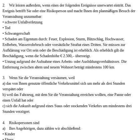
2. Wir leisten außerdem, wenn eines der folgenden Ereignisse unerwartet eintritt. Das
Ereignis betrifft Sie oder eine Risikoperson und macht Ihnen den planmäßigen Besuch der
Veranstaltung unzumutbar:
• schwere Unfallverletzung
• Tod
• Schwangerschaft
• Schaden am Eigentum durch: Feuer, Explosion, Sturm, Blitzschlag, Hochwasser,
Erdbeben, Wasserrohrbruch oder vorsätzliche Straftat eines Dritten. Sie müssen zur
Aufklärung vor Ort sein oder die Beschädigung ist erheblich. Als erheblich gilt die
Beschädigung, wenn die Schadenhöhe € 2.500,– übersteigt.
• Umzug aufgrund der Aufnahme eines Arbeits- oder Ausbildungsverhältnisses. Die
Entfernung zwischen altem und neuem Wohnort beträgt mindestens 100 km.
3. Wenn Sie die Veranstaltung versäumen, weil
a) das von Ihnen genutzte öffentliche Verkehrsmittel sich um mehr als drei Stunden
verspätet oder
b) weil das Fahrzeug, mit dem Sie die Veranstaltung erreichen wollten, eine Panne oder
einen Unfall hat oder
c) sich die Ankunft aufgrund eines Staus oder stockenden Verkehrs um mindestens drei
Stunden verzögert.
4. Risikopersonen sind
a) Ihre Angehörigen, dazu zählen wir abschließend:
• Kinder
• Eltern