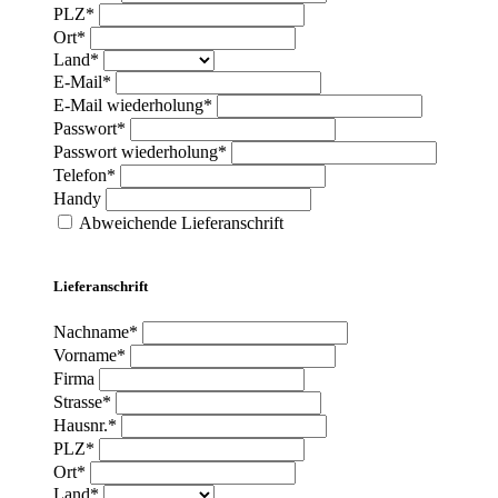
PLZ*
Ort*
Land*
E-Mail*
E-Mail wiederholung*
Passwort*
Passwort wiederholung*
Telefon*
Handy
Abweichende Lieferanschrift
Lieferanschrift
Nachname*
Vorname*
Firma
Strasse*
Hausnr.*
PLZ*
Ort*
Land*