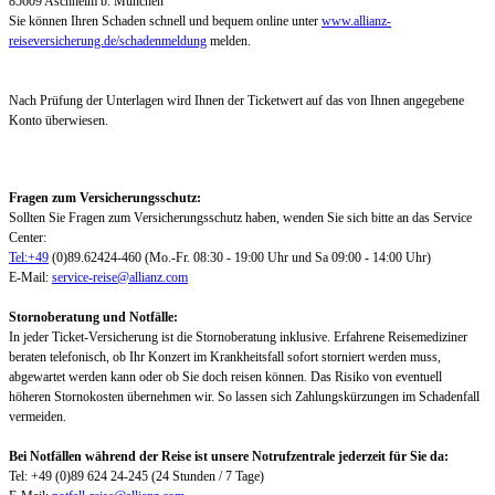
85609 Aschheim b. München
Sie können Ihren Schaden schnell und bequem online unter
www.allianz-
reiseversicherung.de/schadenmeldung
melden.
Nach Prüfung der Unterlagen wird Ihnen der Ticketwert auf das von Ihnen angegebene
Konto überwiesen.
Fragen zum Versicherungsschutz:
Sollten Sie Fragen zum Versicherungsschutz haben, wenden Sie sich bitte an das Service
Center:
Tel:+49
(0)89.62424-460 (Mo.-Fr. 08:30 - 19:00 Uhr und Sa 09:00 - 14:00 Uhr)
E-Mail:
service-reise@allianz.com
Stornoberatung und Notfälle:
In jeder Ticket-Versicherung ist die Stornoberatung inklusive. Erfahrene Reisemediziner
beraten telefonisch, ob Ihr Konzert im Krankheitsfall sofort storniert werden muss,
abgewartet werden kann oder ob Sie doch reisen können. Das Risiko von eventuell
höheren Stornokosten übernehmen wir. So lassen sich Zahlungskürzungen im Schadenfall
vermeiden.
Bei Notfällen während der Reise ist unsere Notrufzentrale jederzeit für Sie da:
Tel: +49 (0)89 624 24-245 (24 Stunden / 7 Tage)