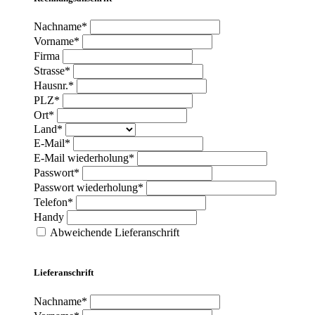
Nachname*
Vorname*
Firma
Strasse*
Hausnr.*
PLZ*
Ort*
Land*
E-Mail*
E-Mail wiederholung*
Passwort*
Passwort wiederholung*
Telefon*
Handy
Abweichende Lieferanschrift
Lieferanschrift
Nachname*