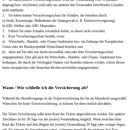
abgesagt bzw. verschoben wird oder aus anderen den Veranstalter betreffenden Gründen
nicht stattfindet.
2. Sie haben keinen Versicherungsschutz für Schäden, die entstehen durch:
a) Streik, Kernenergie, Maßnahmen der Staatsgewalt (z. B. Einreiseverweigerung)
b) ABC-Waffen oder ABC-Materialien.
3. Führen Sie einen Schaden vorsätzlich herbei, ist dieser nicht versichert.
4. Kein Versicherungsschutz besteht, wenn:
a) Wirtschafts-, Handels- oder Finanz-Sanktionen bzw. ein Embargo der Europäischen
Union oder der Bundesrepublik Deutschland bestehen und
b) diese auf Sie oder uns direkt anwendbar sind oder dem Versicherungsschutz
entgegenstehen. Dies gilt auch für Wirtschafts-, Handels- oder Finanz- Sanktionen bzw.
Embargos, die durch die Vereinigten Staaten von Amerika erlassen werden, sofern diesen
keine europäischen oder deutschen Rechtsvorschriften entgegenstehen.
Wann / Wie schließe ich die Versicherung ab?
Während des Bestellvorgangs ist die Ticketversicherung für Sie im Warenkorb ausgewählt.
Wünschen Sie keine Ticketversicherung, so können Sie diese einfach abwählen.
Die Ticket-Versicherung sollte beim Kauf der Tickets abgeschlossen werden. Ein späterer
Abschluss ist bis 30 Tage vor der (ersten) Veranstaltung möglich. Wenn zwischen dem
Kauf des Tickets und dem Beginn der (ersten) Veranstaltung 29 Tage oder weniger liegen,
gilt: Sie müssen die Versicherung sofort, spätestens innerhalb der nächsten drei Tage,