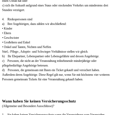
einen Unfall hat oder
c) sich die Ankunft aufgrund eines Staus oder stockenden Verkehrs um mindestens drei
Stunden verzögert.
4. Risikopersonen sind
a) Ihre Angehörigen, dazu zählen wir abschließend:
• Kinder
• Eltern
• Geschwister
• Großeltern und Enkel
• Onkel und Tanten, Nichten und Neffen
Stief,- Pflege-, Adoptiv- und Schwieger-Verhältnisse stellen wir gleich.
b) Ihr Ehepartner, Lebenspartner oder Lebensgefährte und dessen Angehörige.
c) Personen, die nicht an der Veranstaltung teilnehmende minderjährige oder
pflegebedürftige Angehörige betreuen.
d) Personen, die gemeinsam mit Ihnen ein Ticket gekauft und versichert haben.
Außerdem deren Angehörige. Diese Regel gilt nur, wenn Sie mit höchstens vier weiteren
Personen gemeinsam Tickets für eine Veranstaltung gekauft haben.
Wann haben Sie keinen Versicherungsschutz
(Allgemeine und Besondere Ausschlüsse)?
1. Sie haben keinen Versicherungsschutz wenn die Veranstaltung vom Veranstalter