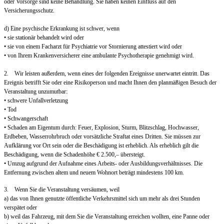
oder Vorsorge sind keine Behandlung. Sie haben keinen Einfluss auf den
Versicherungsschutz.
d) Eine psychische Erkrankung ist schwer, wenn
• sie stationär behandelt wird oder
• sie von einem Facharzt für Psychiatrie vor Stornierung attestiert wird oder
• von Ihrem Krankenversicherer eine ambulante Psychotherapie genehmigt wird.
2. Wir leisten außerdem, wenn eines der folgenden Ereignisse unerwartet eintritt. Das
Ereignis betrifft Sie oder eine Risikoperson und macht Ihnen den planmäßigen Besuch der
Veranstaltung unzumutbar:
• schwere Unfallverletzung
• Tod
• Schwangerschaft
• Schaden am Eigentum durch: Feuer, Explosion, Sturm, Blitzschlag, Hochwasser,
Erdbeben, Wasserrohrbruch oder vorsätzliche Straftat eines Dritten. Sie müssen zur
Aufklärung vor Ort sein oder die Beschädigung ist erheblich. Als erheblich gilt die
Beschädigung, wenn die Schadenhöhe € 2.500,– übersteigt.
• Umzug aufgrund der Aufnahme eines Arbeits- oder Ausbildungsverhältnisses. Die
Entfernung zwischen altem und neuem Wohnort beträgt mindestens 100 km.
3. Wenn Sie die Veranstaltung versäumen, weil
a) das von Ihnen genutzte öffentliche Verkehrsmittel sich um mehr als drei Stunden
verspätet oder
b) weil das Fahrzeug, mit dem Sie die Veranstaltung erreichen wollten, eine Panne oder