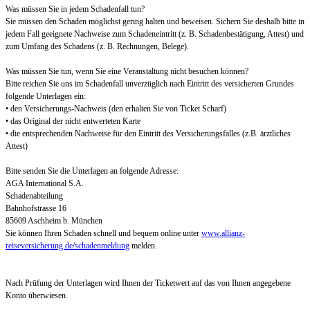
Was müssen Sie in jedem Schadenfall tun?
Sie müssen den Schaden möglichst gering halten und beweisen. Sichern Sie deshalb bitte in
jedem Fall geeignete Nachweise zum Schadeneintritt (z. B. Schadenbestätigung, Attest) und
zum Umfang des Schadens (z. B. Rechnungen, Belege).
Was müssen Sie tun, wenn Sie eine Veranstaltung nicht besuchen können?
Bitte reichen Sie uns im Schadenfall unverzüglich nach Eintritt des versicherten Grundes
folgende Unterlagen ein:
• den Versicherungs-Nachweis (den erhalten Sie von Ticket Scharf)
• das Original der nicht entwerteten Karte
• die entsprechenden Nachweise für den Eintritt des Versicherungsfalles (z.B. ärztliches
Attest)
Bitte senden Sie die Unterlagen an folgende Adresse:
AGA International S.A.
Schadenabteilung
Bahnhofstrasse 16
85609 Aschheim b. München
Sie können Ihren Schaden schnell und bequem online unter
www.allianz-
reiseversicherung.de/schadenmeldung
melden.
Nach Prüfung der Unterlagen wird Ihnen der Ticketwert auf das von Ihnen angegebene
Konto überwiesen.