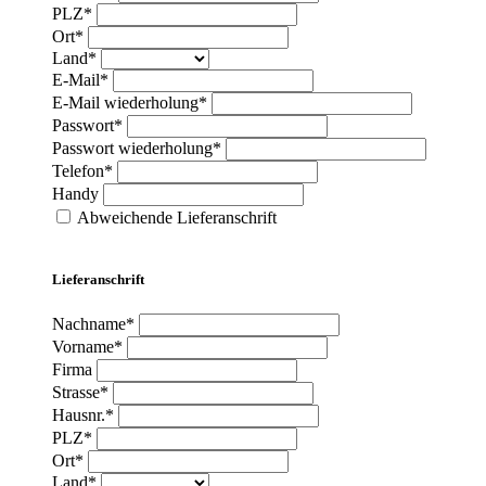
PLZ*
Ort*
Land*
E-Mail*
E-Mail wiederholung*
Passwort*
Passwort wiederholung*
Telefon*
Handy
Abweichende Lieferanschrift
Lieferanschrift
Nachname*
Vorname*
Firma
Strasse*
Hausnr.*
PLZ*
Ort*
Land*