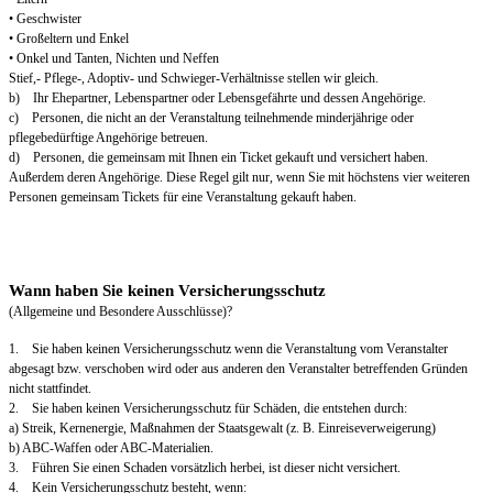
• Geschwister
• Großeltern und Enkel
• Onkel und Tanten, Nichten und Neffen
Stief,- Pflege-, Adoptiv- und Schwieger-Verhältnisse stellen wir gleich.
b) Ihr Ehepartner, Lebenspartner oder Lebensgefährte und dessen Angehörige.
c) Personen, die nicht an der Veranstaltung teilnehmende minderjährige oder
pflegebedürftige Angehörige betreuen.
d) Personen, die gemeinsam mit Ihnen ein Ticket gekauft und versichert haben.
Außerdem deren Angehörige. Diese Regel gilt nur, wenn Sie mit höchstens vier weiteren
Personen gemeinsam Tickets für eine Veranstaltung gekauft haben.
Wann haben Sie keinen Versicherungsschutz
(Allgemeine und Besondere Ausschlüsse)?
1. Sie haben keinen Versicherungsschutz wenn die Veranstaltung vom Veranstalter
abgesagt bzw. verschoben wird oder aus anderen den Veranstalter betreffenden Gründen
nicht stattfindet.
2. Sie haben keinen Versicherungsschutz für Schäden, die entstehen durch:
a) Streik, Kernenergie, Maßnahmen der Staatsgewalt (z. B. Einreiseverweigerung)
b) ABC-Waffen oder ABC-Materialien.
3. Führen Sie einen Schaden vorsätzlich herbei, ist dieser nicht versichert.
4. Kein Versicherungsschutz besteht, wenn: