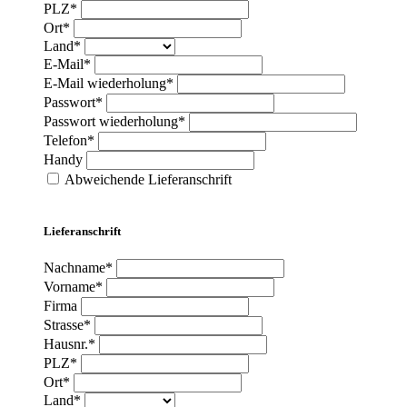
PLZ*
Ort*
Land*
E-Mail*
E-Mail wiederholung*
Passwort*
Passwort wiederholung*
Telefon*
Handy
Abweichende Lieferanschrift
Lieferanschrift
Nachname*
Vorname*
Firma
Strasse*
Hausnr.*
PLZ*
Ort*
Land*