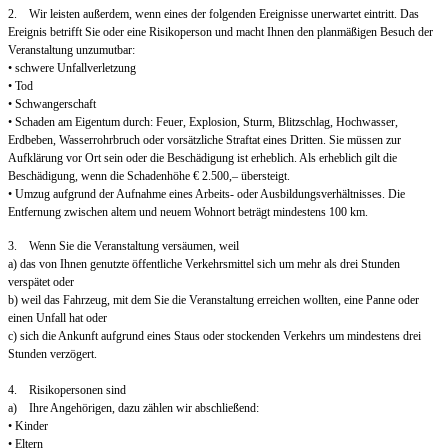
2. Wir leisten außerdem, wenn eines der folgenden Ereignisse unerwartet eintritt. Das
Ereignis betrifft Sie oder eine Risikoperson und macht Ihnen den planmäßigen Besuch der
Veranstaltung unzumutbar:
• schwere Unfallverletzung
• Tod
• Schwangerschaft
• Schaden am Eigentum durch: Feuer, Explosion, Sturm, Blitzschlag, Hochwasser,
Erdbeben, Wasserrohrbruch oder vorsätzliche Straftat eines Dritten. Sie müssen zur
Aufklärung vor Ort sein oder die Beschädigung ist erheblich. Als erheblich gilt die
Beschädigung, wenn die Schadenhöhe € 2.500,– übersteigt.
• Umzug aufgrund der Aufnahme eines Arbeits- oder Ausbildungsverhältnisses. Die
Entfernung zwischen altem und neuem Wohnort beträgt mindestens 100 km.
3. Wenn Sie die Veranstaltung versäumen, weil
a) das von Ihnen genutzte öffentliche Verkehrsmittel sich um mehr als drei Stunden
verspätet oder
b) weil das Fahrzeug, mit dem Sie die Veranstaltung erreichen wollten, eine Panne oder
einen Unfall hat oder
c) sich die Ankunft aufgrund eines Staus oder stockenden Verkehrs um mindestens drei
Stunden verzögert.
4. Risikopersonen sind
a) Ihre Angehörigen, dazu zählen wir abschließend:
• Kinder
• Eltern