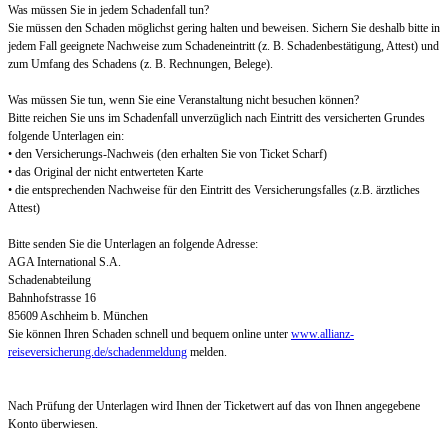
Was müssen Sie in jedem Schadenfall tun?
Sie müssen den Schaden möglichst gering halten und beweisen. Sichern Sie deshalb bitte in
jedem Fall geeignete Nachweise zum Schadeneintritt (z. B. Schadenbestätigung, Attest) und
zum Umfang des Schadens (z. B. Rechnungen, Belege).
Was müssen Sie tun, wenn Sie eine Veranstaltung nicht besuchen können?
Bitte reichen Sie uns im Schadenfall unverzüglich nach Eintritt des versicherten Grundes
folgende Unterlagen ein:
• den Versicherungs-Nachweis (den erhalten Sie von Ticket Scharf)
• das Original der nicht entwerteten Karte
• die entsprechenden Nachweise für den Eintritt des Versicherungsfalles (z.B. ärztliches
Attest)
Bitte senden Sie die Unterlagen an folgende Adresse:
AGA International S.A.
Schadenabteilung
Bahnhofstrasse 16
85609 Aschheim b. München
Sie können Ihren Schaden schnell und bequem online unter
www.allianz-
reiseversicherung.de/schadenmeldung
melden.
Nach Prüfung der Unterlagen wird Ihnen der Ticketwert auf das von Ihnen angegebene
Konto überwiesen.