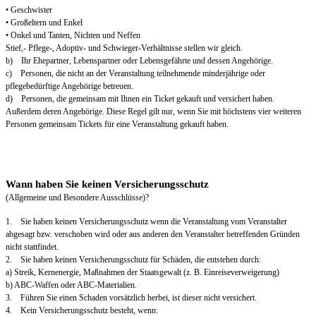
• Geschwister
• Großeltern und Enkel
• Onkel und Tanten, Nichten und Neffen
Stief,- Pflege-, Adoptiv- und Schwieger-Verhältnisse stellen wir gleich.
b) Ihr Ehepartner, Lebenspartner oder Lebensgefährte und dessen Angehörige.
c) Personen, die nicht an der Veranstaltung teilnehmende minderjährige oder
pflegebedürftige Angehörige betreuen.
d) Personen, die gemeinsam mit Ihnen ein Ticket gekauft und versichert haben.
Außerdem deren Angehörige. Diese Regel gilt nur, wenn Sie mit höchstens vier weiteren
Personen gemeinsam Tickets für eine Veranstaltung gekauft haben.
Wann haben Sie keinen Versicherungsschutz
(Allgemeine und Besondere Ausschlüsse)?
1. Sie haben keinen Versicherungsschutz wenn die Veranstaltung vom Veranstalter
abgesagt bzw. verschoben wird oder aus anderen den Veranstalter betreffenden Gründen
nicht stattfindet.
2. Sie haben keinen Versicherungsschutz für Schäden, die entstehen durch:
a) Streik, Kernenergie, Maßnahmen der Staatsgewalt (z. B. Einreiseverweigerung)
b) ABC-Waffen oder ABC-Materialien.
3. Führen Sie einen Schaden vorsätzlich herbei, ist dieser nicht versichert.
4. Kein Versicherungsschutz besteht, wenn: