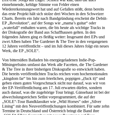
einnehmende, kehlige Stimme von Felder einen
Wiedererkennungswert hat und auf Gefallen stößt, denn bereits
das erste Projekt hält sich stolze drei Wochen in den Schweizer
Charts. Bereits ein Jahr nach Bandgründung erscheint die Debüt-
EP „Revolution“, auf der Songs wie „mama’s guitar“ oder
„waterfall“ enthalten waren, die bis heute als wichtige Tracks in
der Diskografie der Band aus Schaffhausen gelten. In den
folgenden Jahren ging es fleißig weiter: Insgesamt drei EPs und
zwei Alben haben The Gardener & The Tree in den vergangenen
12 Jahren veröffentlicht – und im Juli dieses Jahres folgt ein neues
Werk, die EP „SOLE“.
Von bittersüßen Balladen bis energiegeladenen Indie-Pop-
Mitsingrefrains umfasst das Werk alle Facetten, die The Gardener
& The Tree in ihrer bisherigen Diskografie so entwickelt haben.
Die bereits veröffentlichten Tracks reichen vom hochemotionalen
„kingdom far“ bis hin zum feierlichen, poppigen „(fuck it)“ und
geben einen guten Vorgeschmack nicht nur darauf, was wir von
der EP-Veröffentlichung am 17. Juli erwarten dürfen, sondern
auch darauf, was die zugehörige Tour bringt. Gänsehaut ist bei der
abwechslungsreichen Setlist vorprogrammiert, die auf der
„SOLE“-Tour Bandklassiker wie „Wild Horses“ oder „Silver
Lining“ mit den Neuveröffentlichungen kombiniert. Für satte zehn
Termine in Deutschland und Österreich bringt die Band ihre