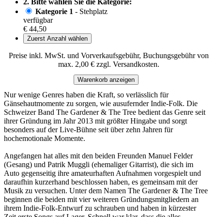
2. Bitte wählen Sie die Kategorie:
Kategorie 1
- Stehplatz
verfügbar
€ 44,50
Zuerst Anzahl wählen
Preise inkl. MwSt. und Vorverkaufsgebühr, Buchungsgebühr von
max. 2,00 € zzgl. Versandkosten.
Warenkorb anzeigen
Nur wenige Genres haben die Kraft, so verlässlich für
Gänsehautmomente zu sorgen, wie ausufernder Indie-Folk. Die
Schweizer Band The Gardener & The Tree bedient das Genre seit
ihrer Gründung im Jahr 2013 mit größter Hingabe und sorgt
besonders auf der Live-Bühne seit über zehn Jahren für
hochemotionale Momente.
Angefangen hat alles mit den beiden Freunden Manuel Felder
(Gesang) und Patrik Muggli (ehemaliger Gitarrist), die sich im
Auto gegenseitig ihre amateurhaften Aufnahmen vorgespielt und
daraufhin kurzerhand beschlossen haben, es gemeinsam mit der
Musik zu versuchen. Unter dem Namen The Gardener & The Tree
beginnen die beiden mit vier weiteren Gründungsmitgliedern an
ihrem Indie-Folk-Entwurf zu schrauben und haben in kürzester
Zeit erste Songs auf Lager. Schnell war klar, dass die alles