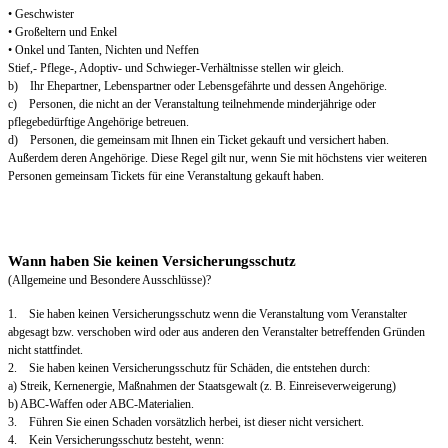
• Geschwister
• Großeltern und Enkel
• Onkel und Tanten, Nichten und Neffen
Stief,- Pflege-, Adoptiv- und Schwieger-Verhältnisse stellen wir gleich.
b) Ihr Ehepartner, Lebenspartner oder Lebensgefährte und dessen Angehörige.
c) Personen, die nicht an der Veranstaltung teilnehmende minderjährige oder
pflegebedürftige Angehörige betreuen.
d) Personen, die gemeinsam mit Ihnen ein Ticket gekauft und versichert haben.
Außerdem deren Angehörige. Diese Regel gilt nur, wenn Sie mit höchstens vier weiteren
Personen gemeinsam Tickets für eine Veranstaltung gekauft haben.
Wann haben Sie keinen Versicherungsschutz
(Allgemeine und Besondere Ausschlüsse)?
1. Sie haben keinen Versicherungsschutz wenn die Veranstaltung vom Veranstalter
abgesagt bzw. verschoben wird oder aus anderen den Veranstalter betreffenden Gründen
nicht stattfindet.
2. Sie haben keinen Versicherungsschutz für Schäden, die entstehen durch:
a) Streik, Kernenergie, Maßnahmen der Staatsgewalt (z. B. Einreiseverweigerung)
b) ABC-Waffen oder ABC-Materialien.
3. Führen Sie einen Schaden vorsätzlich herbei, ist dieser nicht versichert.
4. Kein Versicherungsschutz besteht, wenn: