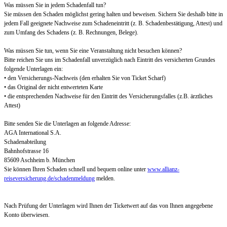
Was müssen Sie in jedem Schadenfall tun?
Sie müssen den Schaden möglichst gering halten und beweisen. Sichern Sie deshalb bitte in
jedem Fall geeignete Nachweise zum Schadeneintritt (z. B. Schadenbestätigung, Attest) und
zum Umfang des Schadens (z. B. Rechnungen, Belege).
Was müssen Sie tun, wenn Sie eine Veranstaltung nicht besuchen können?
Bitte reichen Sie uns im Schadenfall unverzüglich nach Eintritt des versicherten Grundes
folgende Unterlagen ein:
• den Versicherungs-Nachweis (den erhalten Sie von Ticket Scharf)
• das Original der nicht entwerteten Karte
• die entsprechenden Nachweise für den Eintritt des Versicherungsfalles (z.B. ärztliches
Attest)
Bitte senden Sie die Unterlagen an folgende Adresse:
AGA International S.A.
Schadenabteilung
Bahnhofstrasse 16
85609 Aschheim b. München
Sie können Ihren Schaden schnell und bequem online unter
www.allianz-
reiseversicherung.de/schadenmeldung
melden.
Nach Prüfung der Unterlagen wird Ihnen der Ticketwert auf das von Ihnen angegebene
Konto überwiesen.