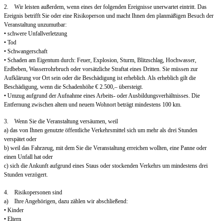
2. Wir leisten außerdem, wenn eines der folgenden Ereignisse unerwartet eintritt. Das
Ereignis betrifft Sie oder eine Risikoperson und macht Ihnen den planmäßigen Besuch der
Veranstaltung unzumutbar:
• schwere Unfallverletzung
• Tod
• Schwangerschaft
• Schaden am Eigentum durch: Feuer, Explosion, Sturm, Blitzschlag, Hochwasser,
Erdbeben, Wasserrohrbruch oder vorsätzliche Straftat eines Dritten. Sie müssen zur
Aufklärung vor Ort sein oder die Beschädigung ist erheblich. Als erheblich gilt die
Beschädigung, wenn die Schadenhöhe € 2.500,– übersteigt.
• Umzug aufgrund der Aufnahme eines Arbeits- oder Ausbildungsverhältnisses. Die
Entfernung zwischen altem und neuem Wohnort beträgt mindestens 100 km.
3. Wenn Sie die Veranstaltung versäumen, weil
a) das von Ihnen genutzte öffentliche Verkehrsmittel sich um mehr als drei Stunden
verspätet oder
b) weil das Fahrzeug, mit dem Sie die Veranstaltung erreichen wollten, eine Panne oder
einen Unfall hat oder
c) sich die Ankunft aufgrund eines Staus oder stockenden Verkehrs um mindestens drei
Stunden verzögert.
4. Risikopersonen sind
a) Ihre Angehörigen, dazu zählen wir abschließend:
• Kinder
• Eltern