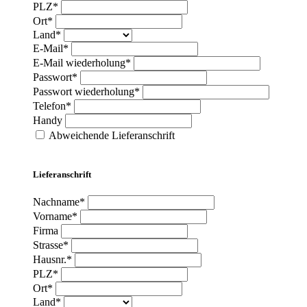
PLZ*
Ort*
Land*
E-Mail*
E-Mail wiederholung*
Passwort*
Passwort wiederholung*
Telefon*
Handy
Abweichende Lieferanschrift
Lieferanschrift
Nachname*
Vorname*
Firma
Strasse*
Hausnr.*
PLZ*
Ort*
Land*