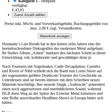
Kategorie 1
- Stehplatz
verfügbar
€ 43,05
Zuerst Anzahl wählen
Preise inkl. MwSt. und Vorverkaufsgebühr, Buchungsgebühr von
max. 2,00 € zzgl. Versandkosten.
Warenkorb anzeigen
Humanity’s Last Breath hat in den letzten zehn Jahren eine der
beeindruckendsten Diskografien des modernen Metal aufgebaut.
Ihr fünftes Album „Ashen“ markiert den nächsten Schritt in dieser
Entwicklung: roh, kollaborativ und gewalttätiger denn je.
Nach Tourneen mit Angelmaker, Cattle Decapitation, Carnifex
und Rivers of Nihil schließt sich die Band nun Lorna Shore auf
der sogenannten größten Deathcore-Tournee der Geschichte an.
Unterdessen sind sie bereits intensiv mit dem Schreiben neuen
Materials beschäftigt. Ihre neueste Single „Anthracite“ präsentiert
einen noch aggressiveren und unerbittlicheren Sound, während
HLB ihren Weg an der Spitze des Extreme Metal fortsetzen und
eine Reihe ausverkaufter Headliner-Shows in Europa hinter sich
haben.