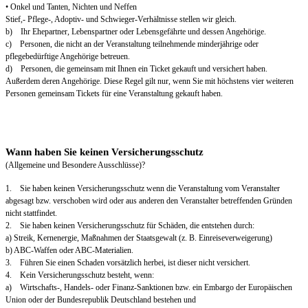
• Onkel und Tanten, Nichten und Neffen
Stief,- Pflege-, Adoptiv- und Schwieger-Verhältnisse stellen wir gleich.
b) Ihr Ehepartner, Lebenspartner oder Lebensgefährte und dessen Angehörige.
c) Personen, die nicht an der Veranstaltung teilnehmende minderjährige oder
pflegebedürftige Angehörige betreuen.
d) Personen, die gemeinsam mit Ihnen ein Ticket gekauft und versichert haben.
Außerdem deren Angehörige. Diese Regel gilt nur, wenn Sie mit höchstens vier weiteren
Personen gemeinsam Tickets für eine Veranstaltung gekauft haben.
Wann haben Sie keinen Versicherungsschutz
(Allgemeine und Besondere Ausschlüsse)?
1. Sie haben keinen Versicherungsschutz wenn die Veranstaltung vom Veranstalter
abgesagt bzw. verschoben wird oder aus anderen den Veranstalter betreffenden Gründen
nicht stattfindet.
2. Sie haben keinen Versicherungsschutz für Schäden, die entstehen durch:
a) Streik, Kernenergie, Maßnahmen der Staatsgewalt (z. B. Einreiseverweigerung)
b) ABC-Waffen oder ABC-Materialien.
3. Führen Sie einen Schaden vorsätzlich herbei, ist dieser nicht versichert.
4. Kein Versicherungsschutz besteht, wenn:
a) Wirtschafts-, Handels- oder Finanz-Sanktionen bzw. ein Embargo der Europäischen
Union oder der Bundesrepublik Deutschland bestehen und