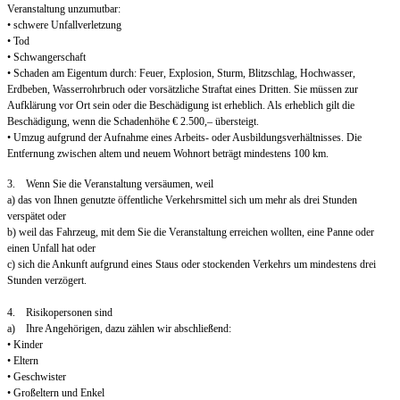
Veranstaltung unzumutbar:
• schwere Unfallverletzung
• Tod
• Schwangerschaft
• Schaden am Eigentum durch: Feuer, Explosion, Sturm, Blitzschlag, Hochwasser,
Erdbeben, Wasserrohrbruch oder vorsätzliche Straftat eines Dritten. Sie müssen zur
Aufklärung vor Ort sein oder die Beschädigung ist erheblich. Als erheblich gilt die
Beschädigung, wenn die Schadenhöhe € 2.500,– übersteigt.
• Umzug aufgrund der Aufnahme eines Arbeits- oder Ausbildungsverhältnisses. Die
Entfernung zwischen altem und neuem Wohnort beträgt mindestens 100 km.
3. Wenn Sie die Veranstaltung versäumen, weil
a) das von Ihnen genutzte öffentliche Verkehrsmittel sich um mehr als drei Stunden
verspätet oder
b) weil das Fahrzeug, mit dem Sie die Veranstaltung erreichen wollten, eine Panne oder
einen Unfall hat oder
c) sich die Ankunft aufgrund eines Staus oder stockenden Verkehrs um mindestens drei
Stunden verzögert.
4. Risikopersonen sind
a) Ihre Angehörigen, dazu zählen wir abschließend:
• Kinder
• Eltern
• Geschwister
• Großeltern und Enkel