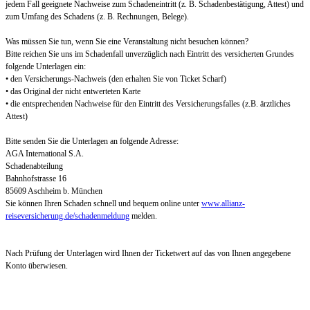
jedem Fall geeignete Nachweise zum Schadeneintritt (z. B. Schadenbestätigung, Attest) und
zum Umfang des Schadens (z. B. Rechnungen, Belege).
Was müssen Sie tun, wenn Sie eine Veranstaltung nicht besuchen können?
Bitte reichen Sie uns im Schadenfall unverzüglich nach Eintritt des versicherten Grundes
folgende Unterlagen ein:
• den Versicherungs-Nachweis (den erhalten Sie von Ticket Scharf)
• das Original der nicht entwerteten Karte
• die entsprechenden Nachweise für den Eintritt des Versicherungsfalles (z.B. ärztliches
Attest)
Bitte senden Sie die Unterlagen an folgende Adresse:
AGA International S.A.
Schadenabteilung
Bahnhofstrasse 16
85609 Aschheim b. München
Sie können Ihren Schaden schnell und bequem online unter
www.allianz-
reiseversicherung.de/schadenmeldung
melden.
Nach Prüfung der Unterlagen wird Ihnen der Ticketwert auf das von Ihnen angegebene
Konto überwiesen.