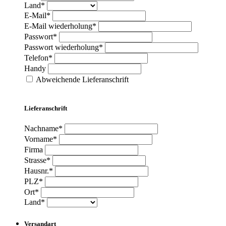
Land*
E-Mail*
E-Mail wiederholung*
Passwort*
Passwort wiederholung*
Telefon*
Handy
Abweichende Lieferanschrift
Lieferanschrift
Nachname*
Vorname*
Firma
Strasse*
Hausnr.*
PLZ*
Ort*
Land*
Versandart