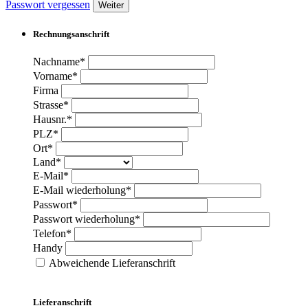
Passwort vergessen
Weiter
Rechnungsanschrift
Nachname*
Vorname*
Firma
Strasse*
Hausnr.*
PLZ*
Ort*
Land*
E-Mail*
E-Mail wiederholung*
Passwort*
Passwort wiederholung*
Telefon*
Handy
Abweichende Lieferanschrift
Lieferanschrift