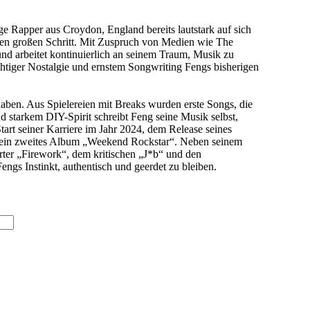
ige Rapper aus Croydon, England bereits lautstark auf sich
en großen Schritt. Mit Zuspruch von Medien wie The
 arbeitet kontinuierlich an seinem Traum, Musik zu
tiger Nostalgie und ernstem Songwriting Fengs bisherigen
ben. Aus Spielereien mit Breaks wurden erste Songs, die
d starkem DIY-Spirit schreibt Feng seine Musik selbst,
tart seiner Karriere im Jahr 2024, dem Release seines
6 sein zweites Album „Weekend Rockstar“. Neben seinem
ter „Firework“, dem kritischen „J*b“ und den
ngs Instinkt, authentisch und geerdet zu bleiben.