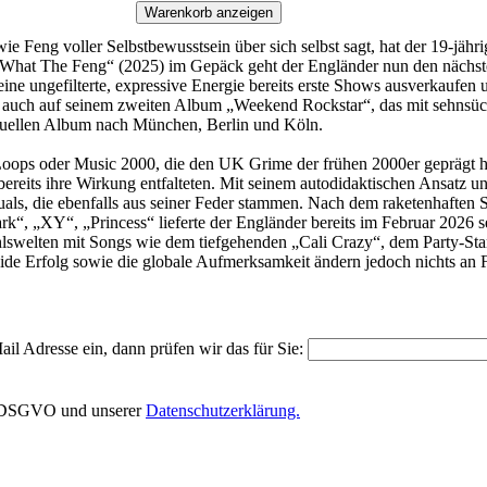
Warenkorb anzeigen
ie Feng voller Selbstbewusstsein über sich selbst sagt, hat der 19-jähr
„What The Feng“ (2025) im Gepäck geht der Engländer nun den nächst
gefilterte, expressive Energie bereits erste Shows ausverkaufen und
 auch auf seinem zweiten Album „Weekend Rockstar“, das mit sehnsüch
ktuellen Album nach München, Berlin und Köln.
ops oder Music 2000, die den UK Grime der frühen 2000er geprägt ha
bereits ihre Wirkung entfalteten. Mit seinem autodidaktischen Ansatz un
suals, die ebenfalls aus seiner Feder stammen. Nach dem raketenhaften S
k“, „XY“, „Princess“ lieferte der Engländer bereits im Februar 202
swelten mit Songs wie dem tiefgehenden „Cali Crazy“, dem Party-Star
de Erfolg sowie die globale Aufmerksamkeit ändern jedoch nichts an Fe
il Adresse ein, dann prüfen wir das für Sie:
EU-DSGVO und unserer
Datenschutzerklärung.