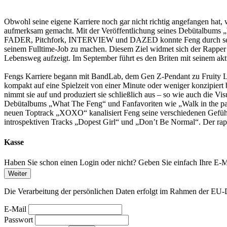
Obwohl seine eigene Karriere noch gar nicht richtig angefangen hat, w
aufmerksam gemacht. Mit der Veröffentlichung seines Debütalbums 
FADER, Pitchfork, INTERVIEW und DAZED konnte Feng durch seine un
seinem Fulltime-Job zu machen. Diesem Ziel widmet sich der Rapper
Lebensweg aufzeigt. Im September führt es den Briten mit seinem a
Fengs Karriere begann mit BandLab, dem Gen Z-Pendant zu Fruity Lo
kompakt auf eine Spielzeit von einer Minute oder weniger konzipiert 
nimmt sie auf und produziert sie schließlich aus – so wie auch die Vi
Debütalbums „What The Feng“ und Fanfavoriten wie „Walk in the par
neuen Toptrack „XOXO“ kanalisiert Feng seine verschiedenen Gefühl
introspektiven Tracks „Dopest Girl“ und „Don’t Be Normal“. Der rapi
Kasse
Haben Sie schon einen Login oder nicht? Geben Sie einfach Ihre E-Ma
Weiter
Die Verarbeitung der persönlichen Daten erfolgt im Rahmen der 
E-Mail
Passwort