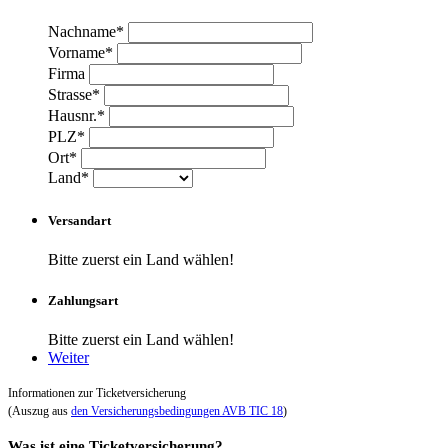
Nachname*
Vorname*
Firma
Strasse*
Hausnr.*
PLZ*
Ort*
Land*
Versandart
Bitte zuerst ein Land wählen!
Zahlungsart
Bitte zuerst ein Land wählen!
Weiter
Informationen zur Ticketversicherung
(Auszug aus
den Versicherungsbedingungen AVB TIC 18
)
Was ist eine Ticketversicherung?