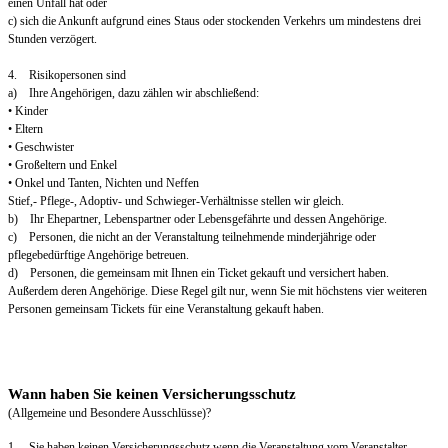
einen Unfall hat oder
c) sich die Ankunft aufgrund eines Staus oder stockenden Verkehrs um mindestens drei
Stunden verzögert.
4. Risikopersonen sind
a) Ihre Angehörigen, dazu zählen wir abschließend:
• Kinder
• Eltern
• Geschwister
• Großeltern und Enkel
• Onkel und Tanten, Nichten und Neffen
Stief,- Pflege-, Adoptiv- und Schwieger-Verhältnisse stellen wir gleich.
b) Ihr Ehepartner, Lebenspartner oder Lebensgefährte und dessen Angehörige.
c) Personen, die nicht an der Veranstaltung teilnehmende minderjährige oder
pflegebedürftige Angehörige betreuen.
d) Personen, die gemeinsam mit Ihnen ein Ticket gekauft und versichert haben.
Außerdem deren Angehörige. Diese Regel gilt nur, wenn Sie mit höchstens vier weiteren
Personen gemeinsam Tickets für eine Veranstaltung gekauft haben.
Wann haben Sie keinen Versicherungsschutz
(Allgemeine und Besondere Ausschlüsse)?
1. Sie haben keinen Versicherungsschutz wenn die Veranstaltung vom Veranstalter