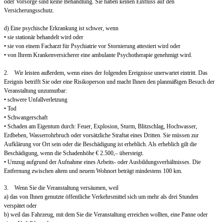
oder Vorsorge sind keine Behandlung. Sie haben keinen Einfluss auf den
Versicherungsschutz.
d) Eine psychische Erkrankung ist schwer, wenn
• sie stationär behandelt wird oder
• sie von einem Facharzt für Psychiatrie vor Stornierung attestiert wird oder
• von Ihrem Krankenversicherer eine ambulante Psychotherapie genehmigt wird.
2. Wir leisten außerdem, wenn eines der folgenden Ereignisse unerwartet eintritt. Das
Ereignis betrifft Sie oder eine Risikoperson und macht Ihnen den planmäßigen Besuch der
Veranstaltung unzumutbar:
• schwere Unfallverletzung
• Tod
• Schwangerschaft
• Schaden am Eigentum durch: Feuer, Explosion, Sturm, Blitzschlag, Hochwasser,
Erdbeben, Wasserrohrbruch oder vorsätzliche Straftat eines Dritten. Sie müssen zur
Aufklärung vor Ort sein oder die Beschädigung ist erheblich. Als erheblich gilt die
Beschädigung, wenn die Schadenhöhe € 2.500,– übersteigt.
• Umzug aufgrund der Aufnahme eines Arbeits- oder Ausbildungsverhältnisses. Die
Entfernung zwischen altem und neuem Wohnort beträgt mindestens 100 km.
3. Wenn Sie die Veranstaltung versäumen, weil
a) das von Ihnen genutzte öffentliche Verkehrsmittel sich um mehr als drei Stunden
verspätet oder
b) weil das Fahrzeug, mit dem Sie die Veranstaltung erreichen wollten, eine Panne oder