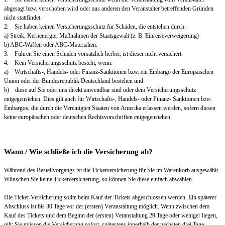
abgesagt bzw. verschoben wird oder aus anderen den Veranstalter betreffenden Gründen
nicht stattfindet.
2. Sie haben keinen Versicherungsschutz für Schäden, die entstehen durch:
a) Streik, Kernenergie, Maßnahmen der Staatsgewalt (z. B. Einreiseverweigerung)
b) ABC-Waffen oder ABC-Materialien.
3. Führen Sie einen Schaden vorsätzlich herbei, ist dieser nicht versichert.
4. Kein Versicherungsschutz besteht, wenn:
a) Wirtschafts-, Handels- oder Finanz-Sanktionen bzw. ein Embargo der Europäischen
Union oder der Bundesrepublik Deutschland bestehen und
b) diese auf Sie oder uns direkt anwendbar sind oder dem Versicherungsschutz
entgegenstehen. Dies gilt auch für Wirtschafts-, Handels- oder Finanz- Sanktionen bzw.
Embargos, die durch die Vereinigten Staaten von Amerika erlassen werden, sofern diesen
keine europäischen oder deutschen Rechtsvorschriften entgegenstehen.
Wann / Wie schließe ich die Versicherung ab?
Während des Bestellvorgangs ist die Ticketversicherung für Sie im Warenkorb ausgewählt.
Wünschen Sie keine Ticketversicherung, so können Sie diese einfach abwählen.
Die Ticket-Versicherung sollte beim Kauf der Tickets abgeschlossen werden. Ein späterer
Abschluss ist bis 30 Tage vor der (ersten) Veranstaltung möglich. Wenn zwischen dem
Kauf des Tickets und dem Beginn der (ersten) Veranstaltung 29 Tage oder weniger liegen,
gilt: Sie müssen die Versicherung sofort, spätestens innerhalb der nächsten drei Tage,