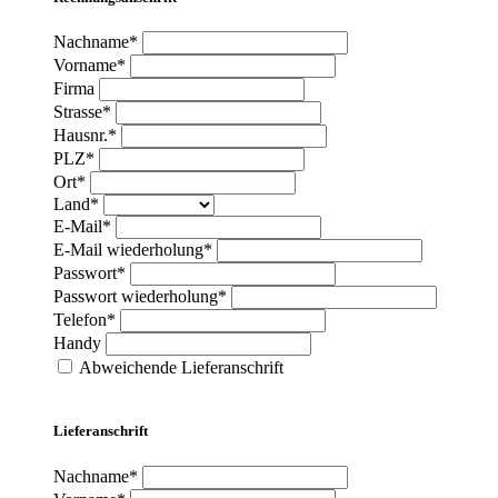
Nachname*
Vorname*
Firma
Strasse*
Hausnr.*
PLZ*
Ort*
Land*
E-Mail*
E-Mail wiederholung*
Passwort*
Passwort wiederholung*
Telefon*
Handy
Abweichende Lieferanschrift
Lieferanschrift
Nachname*