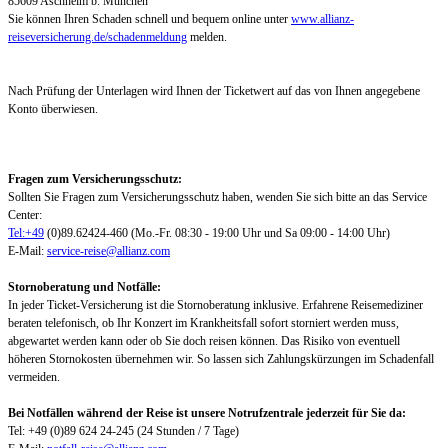
85609 Aschheim b. München
Sie können Ihren Schaden schnell und bequem online unter
www.allianz-
reiseversicherung.de/schadenmeldung
melden.
Nach Prüfung der Unterlagen wird Ihnen der Ticketwert auf das von Ihnen angegebene
Konto überwiesen.
Fragen zum Versicherungsschutz:
Sollten Sie Fragen zum Versicherungsschutz haben, wenden Sie sich bitte an das Service
Center:
Tel:+49
(0)89.62424-460 (Mo.-Fr. 08:30 - 19:00 Uhr und Sa 09:00 - 14:00 Uhr)
E-Mail:
service-reise@allianz.com
Stornoberatung und Notfälle:
In jeder Ticket-Versicherung ist die Stornoberatung inklusive. Erfahrene Reisemediziner
beraten telefonisch, ob Ihr Konzert im Krankheitsfall sofort storniert werden muss,
abgewartet werden kann oder ob Sie doch reisen können. Das Risiko von eventuell
höheren Stornokosten übernehmen wir. So lassen sich Zahlungskürzungen im Schadenfall
vermeiden.
Bei Notfällen während der Reise ist unsere Notrufzentrale jederzeit für Sie da:
Tel: +49 (0)89 624 24-245 (24 Stunden / 7 Tage)