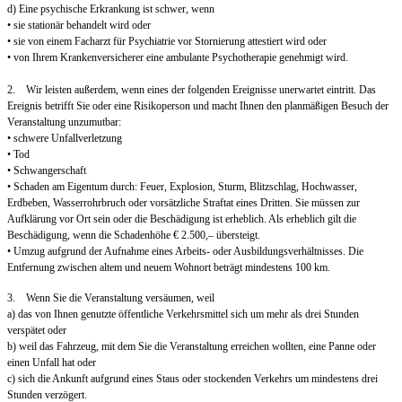
d) Eine psychische Erkrankung ist schwer, wenn
• sie stationär behandelt wird oder
• sie von einem Facharzt für Psychiatrie vor Stornierung attestiert wird oder
• von Ihrem Krankenversicherer eine ambulante Psychotherapie genehmigt wird.
2. Wir leisten außerdem, wenn eines der folgenden Ereignisse unerwartet eintritt. Das
Ereignis betrifft Sie oder eine Risikoperson und macht Ihnen den planmäßigen Besuch der
Veranstaltung unzumutbar:
• schwere Unfallverletzung
• Tod
• Schwangerschaft
• Schaden am Eigentum durch: Feuer, Explosion, Sturm, Blitzschlag, Hochwasser,
Erdbeben, Wasserrohrbruch oder vorsätzliche Straftat eines Dritten. Sie müssen zur
Aufklärung vor Ort sein oder die Beschädigung ist erheblich. Als erheblich gilt die
Beschädigung, wenn die Schadenhöhe € 2.500,– übersteigt.
• Umzug aufgrund der Aufnahme eines Arbeits- oder Ausbildungsverhältnisses. Die
Entfernung zwischen altem und neuem Wohnort beträgt mindestens 100 km.
3. Wenn Sie die Veranstaltung versäumen, weil
a) das von Ihnen genutzte öffentliche Verkehrsmittel sich um mehr als drei Stunden
verspätet oder
b) weil das Fahrzeug, mit dem Sie die Veranstaltung erreichen wollten, eine Panne oder
einen Unfall hat oder
c) sich die Ankunft aufgrund eines Staus oder stockenden Verkehrs um mindestens drei
Stunden verzögert.