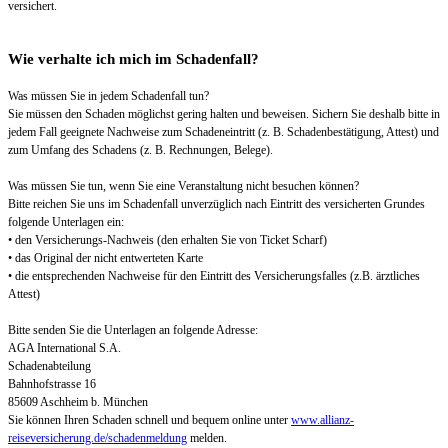
versichert.
Wie verhalte ich mich im Schadenfall?
Was müssen Sie in jedem Schadenfall tun?
Sie müssen den Schaden möglichst gering halten und beweisen. Sichern Sie deshalb bitte in
jedem Fall geeignete Nachweise zum Schadeneintritt (z. B. Schadenbestätigung, Attest) und
zum Umfang des Schadens (z. B. Rechnungen, Belege).
Was müssen Sie tun, wenn Sie eine Veranstaltung nicht besuchen können?
Bitte reichen Sie uns im Schadenfall unverzüglich nach Eintritt des versicherten Grundes
folgende Unterlagen ein:
• den Versicherungs-Nachweis (den erhalten Sie von Ticket Scharf)
• das Original der nicht entwerteten Karte
• die entsprechenden Nachweise für den Eintritt des Versicherungsfalles (z.B. ärztliches
Attest)
Bitte senden Sie die Unterlagen an folgende Adresse:
AGA International S.A.
Schadenabteilung
Bahnhofstrasse 16
85609 Aschheim b. München
Sie können Ihren Schaden schnell und bequem online unter
www.allianz-
reiseversicherung.de/schadenmeldung
melden.