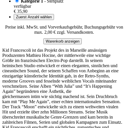
Kategorie 1
- Stehplatz
verfügbar
€ 35,90
Zuerst Anzahl wählen
Preise inkl. MwSt. und Vorverkaufsgebühr, Buchungsgebühr von
max. 2,00 € zzgl. Versandkosten.
Warenkorb anzeigen
Kid Francescoli ist das Projekt des in Marseille ansässigen
Produzenten Mathieu Hocine, der mittlerweile eine wichtige
Größe im französischen Electro-Pop darstellt. In seinem
heimischen Studio entwickelt er einen eleganten, sinnlichen und
cineastischen Sound, der seinem Schaffen von Anbeginn an eine
einzigartige künstlerische Identität gab, in der Retro-Synths,
moderne Grooves und fesselnde weiblichen Vocals miteinander
verschmelzen. Seine Alben “With Julia” und “It’s Happening
Again” begründeten eine Ästhetik, die
gleichermassen intim wie süchtig machend ist. Sein Druchbruch
kam mit “Play Me Again”, einer echten internationalen Sensation.
Der Track “Moon” entwickelte sich zu einem weltweiten viralen
Hit und erzielte über zehn Millionen Streams. Seine Musik
überschreitet musikalische Genre-Grenzen und kam bereits in
zahlreichen Filmen, Serien und globalen Kampagnen zum Einsatz.
Kid Francescoli erschafft ein nächtliches, romantisches und