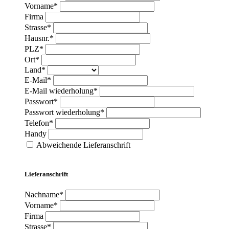
Vorname*
Firma
Strasse*
Hausnr.*
PLZ*
Ort*
Land*
E-Mail*
E-Mail wiederholung*
Passwort*
Passwort wiederholung*
Telefon*
Handy
Abweichende Lieferanschrift
Lieferanschrift
Nachname*
Vorname*
Firma
Strasse*