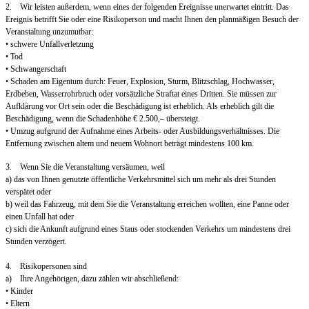
2. Wir leisten außerdem, wenn eines der folgenden Ereignisse unerwartet eintritt. Das
Ereignis betrifft Sie oder eine Risikoperson und macht Ihnen den planmäßigen Besuch der
Veranstaltung unzumutbar:
• schwere Unfallverletzung
• Tod
• Schwangerschaft
• Schaden am Eigentum durch: Feuer, Explosion, Sturm, Blitzschlag, Hochwasser,
Erdbeben, Wasserrohrbruch oder vorsätzliche Straftat eines Dritten. Sie müssen zur
Aufklärung vor Ort sein oder die Beschädigung ist erheblich. Als erheblich gilt die
Beschädigung, wenn die Schadenhöhe € 2.500,– übersteigt.
• Umzug aufgrund der Aufnahme eines Arbeits- oder Ausbildungsverhältnisses. Die
Entfernung zwischen altem und neuem Wohnort beträgt mindestens 100 km.
3. Wenn Sie die Veranstaltung versäumen, weil
a) das von Ihnen genutzte öffentliche Verkehrsmittel sich um mehr als drei Stunden
verspätet oder
b) weil das Fahrzeug, mit dem Sie die Veranstaltung erreichen wollten, eine Panne oder
einen Unfall hat oder
c) sich die Ankunft aufgrund eines Staus oder stockenden Verkehrs um mindestens drei
Stunden verzögert.
4. Risikopersonen sind
a) Ihre Angehörigen, dazu zählen wir abschließend:
• Kinder
• Eltern