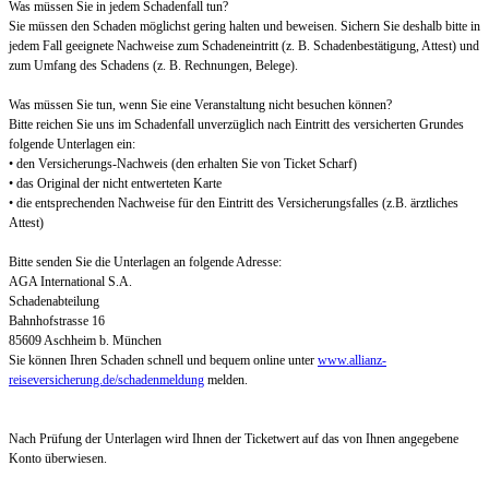
Was müssen Sie in jedem Schadenfall tun?
Sie müssen den Schaden möglichst gering halten und beweisen. Sichern Sie deshalb bitte in
jedem Fall geeignete Nachweise zum Schadeneintritt (z. B. Schadenbestätigung, Attest) und
zum Umfang des Schadens (z. B. Rechnungen, Belege).
Was müssen Sie tun, wenn Sie eine Veranstaltung nicht besuchen können?
Bitte reichen Sie uns im Schadenfall unverzüglich nach Eintritt des versicherten Grundes
folgende Unterlagen ein:
• den Versicherungs-Nachweis (den erhalten Sie von Ticket Scharf)
• das Original der nicht entwerteten Karte
• die entsprechenden Nachweise für den Eintritt des Versicherungsfalles (z.B. ärztliches
Attest)
Bitte senden Sie die Unterlagen an folgende Adresse:
AGA International S.A.
Schadenabteilung
Bahnhofstrasse 16
85609 Aschheim b. München
Sie können Ihren Schaden schnell und bequem online unter
www.allianz-
reiseversicherung.de/schadenmeldung
melden.
Nach Prüfung der Unterlagen wird Ihnen der Ticketwert auf das von Ihnen angegebene
Konto überwiesen.