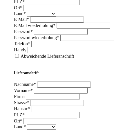
PLZ*
Ort*
Land*
E-Mail*
E-Mail wiederholung*
Passwort*
Passwort wiederholung*
Telefon*
Handy
Abweichende Lieferanschrift
Lieferanschrift
Nachname*
Vorname*
Firma
Strasse*
Hausnr.*
PLZ*
Ort*
Land*