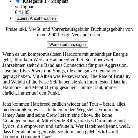
Kategorie 1
- Stehplatz
verfügbar
€ 41,85
Zuerst Anzahl wählen
Preise inkl. MwSt. und Vorverkaufsgebühr, Buchungsgebühr von
max. 2,00 € zzgl. Versandkosten.
Warenkorb anzeigen
Wenn es um kompromisslosen Hardcore mit unbändiger Energie
geht, führt kein Weg an Hatebreed vorbei. Seit über zwei
Jahrzehnten steht die Band aus Connecticut für pure Aggression,
absolute Live-Power und Songs, die eine ganze Generation
geprägt haben. Mit Alben wie Perseverance, The Rise of Brutality
und Weight of the False Self haben sie sich ihren festen Platz im
Hardcore- und Metal-Olymp gesichert – immer laut, immer
ehrlich, immer auf den Punkt.
Jetzt kommen Hatebreed endlich wieder auf Tour – bereit, alles
niederzureißen, was sich ihnen in den Weg stellt. Frontmann
Jamey Jasta und seine Crew liefern eine Show, die keine
Gefangenen macht: Mitreißende Riffs, präzises Drumming und
Lyrics, die empowern und aufrütteln. Wer Hatebreed kennt, weiß,
dass hier nicht nur gemosht, sondern auch gelebt wird – mit
Haltung, Härte und Herz.