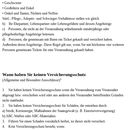
• Geschwister
• Großeltern und Enkel
• Onkel und Tanten, Nichten und Neffen
Stief,- Pflege-, Adoptiv- und Schwieger-Verhältnisse stellen wir gleich.
b) Ihr Ehepartner, Lebenspartner oder Lebensgefährte und dessen Angehörige.
c) Personen, die nicht an der Veranstaltung teilnehmende minderjährige oder
pflegebedürftige Angehörige betreuen.
d) Personen, die gemeinsam mit Ihnen ein Ticket gekauft und versichert haben.
Außerdem deren Angehörige. Diese Regel gilt nur, wenn Sie mit höchstens vier weiteren
Personen gemeinsam Tickets für eine Veranstaltung gekauft haben.
Wann haben Sie keinen Versicherungsschutz
(Allgemeine und Besondere Ausschlüsse)?
1. Sie haben keinen Versicherungsschutz wenn die Veranstaltung vom Veranstalter
abgesagt bzw. verschoben wird oder aus anderen den Veranstalter betreffenden Gründen
nicht stattfindet.
2. Sie haben keinen Versicherungsschutz für Schäden, die entstehen durch:
a) Streik, Kernenergie, Maßnahmen der Staatsgewalt (z. B. Einreiseverweigerung)
b) ABC-Waffen oder ABC-Materialien.
3. Führen Sie einen Schaden vorsätzlich herbei, ist dieser nicht versichert.
4. Kein Versicherungsschutz besteht, wenn: