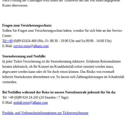
Nach Prüfung der Unterlagen wird Ihnen der Ticketwert auf das von Ihnen angegebene
Konto überwiesen.
Fragen zum Versicherungsschutz:
Sollten Sie Fragen zum Versicherungsschutz haben, wenden Sie sich bitte an das Service
Center:
Tel:+49
(0)89.62424-460 (Mo.-Fr. 08:30 - 19:00 Uhr und Sa 09:00 - 14:00 Uhr)
E-Mail:
service-reise@allianz.com
Stornoberatung und Notfälle:
In jeder Ticket-Versicherung ist die Stornoberatung inklusive. Erfahrene Reisemediziner
beraten telefonisch, ob Ihr Konzert im Krankheitsfall sofort storniert werden muss,
abgewartet werden kann oder ob Sie doch reisen können. Das Risiko von eventuell
höheren Stornokosten übernehmen wir. So lassen sich Zahlungskürzungen im Schadenfall
vermeiden.
Bei Notfällen während der Reise ist unsere Notrufzentrale jederzeit für Sie da:
Tel: +49 (0)89 624 24-245 (24 Stunden / 7 Tage)
E-Mail:
notfall-reise@allianz.com
Produkt- und Verbraucherinformationen zur Ticketversicherung