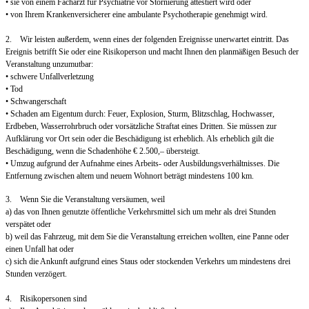
• sie von einem Facharzt für Psychiatrie vor Stornierung attestiert wird oder
• von Ihrem Krankenversicherer eine ambulante Psychotherapie genehmigt wird.
2. Wir leisten außerdem, wenn eines der folgenden Ereignisse unerwartet eintritt. Das
Ereignis betrifft Sie oder eine Risikoperson und macht Ihnen den planmäßigen Besuch der
Veranstaltung unzumutbar:
• schwere Unfallverletzung
• Tod
• Schwangerschaft
• Schaden am Eigentum durch: Feuer, Explosion, Sturm, Blitzschlag, Hochwasser,
Erdbeben, Wasserrohrbruch oder vorsätzliche Straftat eines Dritten. Sie müssen zur
Aufklärung vor Ort sein oder die Beschädigung ist erheblich. Als erheblich gilt die
Beschädigung, wenn die Schadenhöhe € 2.500,– übersteigt.
• Umzug aufgrund der Aufnahme eines Arbeits- oder Ausbildungsverhältnisses. Die
Entfernung zwischen altem und neuem Wohnort beträgt mindestens 100 km.
3. Wenn Sie die Veranstaltung versäumen, weil
a) das von Ihnen genutzte öffentliche Verkehrsmittel sich um mehr als drei Stunden
verspätet oder
b) weil das Fahrzeug, mit dem Sie die Veranstaltung erreichen wollten, eine Panne oder
einen Unfall hat oder
c) sich die Ankunft aufgrund eines Staus oder stockenden Verkehrs um mindestens drei
Stunden verzögert.
4. Risikopersonen sind