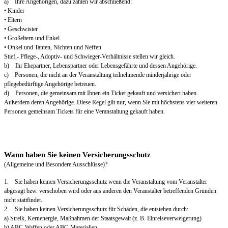
a) Ihre Angehörigen, dazu zählen wir abschließend:
• Kinder
• Eltern
• Geschwister
• Großeltern und Enkel
• Onkel und Tanten, Nichten und Neffen
Stief,- Pflege-, Adoptiv- und Schwieger-Verhältnisse stellen wir gleich.
b) Ihr Ehepartner, Lebenspartner oder Lebensgefährte und dessen Angehörige.
c) Personen, die nicht an der Veranstaltung teilnehmende minderjährige oder
pflegebedürftige Angehörige betreuen.
d) Personen, die gemeinsam mit Ihnen ein Ticket gekauft und versichert haben.
Außerdem deren Angehörige. Diese Regel gilt nur, wenn Sie mit höchstens vier weiteren
Personen gemeinsam Tickets für eine Veranstaltung gekauft haben.
Wann haben Sie keinen Versicherungsschutz
(Allgemeine und Besondere Ausschlüsse)?
1. Sie haben keinen Versicherungsschutz wenn die Veranstaltung vom Veranstalter
abgesagt bzw. verschoben wird oder aus anderen den Veranstalter betreffenden Gründen
nicht stattfindet.
2. Sie haben keinen Versicherungsschutz für Schäden, die entstehen durch:
a) Streik, Kernenergie, Maßnahmen der Staatsgewalt (z. B. Einreiseverweigerung)
b) ABC-Waffen oder ABC-Materialien.