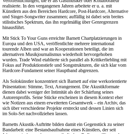
Veröffentlichungen, die er als Gastmusiker oder Kollaborateur
realisierte. In den vergangenen Jahren arbeitete er u. a. mit
Künstlern aus den Bereichen Hardcore, Post-Hardcore, Alternative
und Singer-Songwriter zusammen; auffällig ist dabei sein breites
stilistisches Spektrum, das ihn regelmäßig über Genregrenzen
hinausführt.
Mit Stick To Your Guns erreichte Barnett Chartplatzierungen in
Europa und den USA, veröffentlichte mehrere international
tourende Alben und war an Kooperationen beteiligt, die im
alternativen Musikjournalismus wiederholt hervorgehoben
wurden. Trade Wind etablierte sich parallel als Kritikerliebling mit
Fokus auf Produktionstiefe und Songstrukturen, die sich klar vom
Hardcore-Fundament seiner Hauptband abgrenzen.
Als Solokünstler konzentriert sich Barnett auf eine werkorientierte
Präsentation: Stimme, Text, Arrangement. Die Akustikformate
dienen dabei weniger der Intimität als der Schärfung seines
Autorenprofils. Seine Stücke erscheinen in diesem Kontext eher
wie Notizen aus einem erweiterten Gesamtwerk – ein Archiv, das
sich über verschiedene Projekte erstreckt und dessen Linien sich
im Solo-Set nachvollziehen lassen.
Barnetts Akustik-Auftritte bilden damit ein Gegenstück zu seiner
Bandarbeit: eine Bestandsaufnahme eines Künstlers, der seit