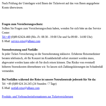
Nach Prüfung der Unterlagen wird Ihnen der Ticketwert auf das von Ihnen angegebene
Konto überwiesen.
Fragen zum Versicherungsschutz:
Sollten Sie Fragen zum Versicherungsschutz haben, wenden Sie sich bitte an das Service
Center:
Tel:+49
(0)89.62424-460 (Mo.-Fr. 08:30 - 19:00 Uhr und Sa 09:00 - 14:00 Uhr)
E-Mail:
service-reise@allianz.com
Stornoberatung und Notfälle:
In jeder Ticket-Versicherung ist die Stornoberatung inklusive. Erfahrene Reisemediziner
beraten telefonisch, ob Ihr Konzert im Krankheitsfall sofort storniert werden muss,
abgewartet werden kann oder ob Sie doch reisen können. Das Risiko von eventuell
höheren Stornokosten übernehmen wir. So lassen sich Zahlungskürzungen im Schadenfall
vermeiden.
Bei Notfällen während der Reise ist unsere Notrufzentrale jederzeit für Sie da:
Tel: +49 (0)89 624 24-245 (24 Stunden / 7 Tage)
E-Mail:
notfall-reise@allianz.com
Produkt- und Verbraucherinformationen zur Ticketversicherung