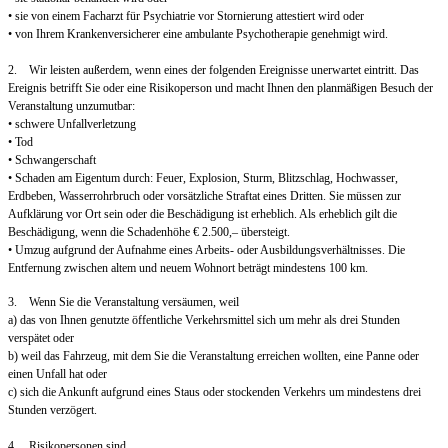
• sie von einem Facharzt für Psychiatrie vor Stornierung attestiert wird oder
• von Ihrem Krankenversicherer eine ambulante Psychotherapie genehmigt wird.
2. Wir leisten außerdem, wenn eines der folgenden Ereignisse unerwartet eintritt. Das
Ereignis betrifft Sie oder eine Risikoperson und macht Ihnen den planmäßigen Besuch der
Veranstaltung unzumutbar:
• schwere Unfallverletzung
• Tod
• Schwangerschaft
• Schaden am Eigentum durch: Feuer, Explosion, Sturm, Blitzschlag, Hochwasser,
Erdbeben, Wasserrohrbruch oder vorsätzliche Straftat eines Dritten. Sie müssen zur
Aufklärung vor Ort sein oder die Beschädigung ist erheblich. Als erheblich gilt die
Beschädigung, wenn die Schadenhöhe € 2.500,– übersteigt.
• Umzug aufgrund der Aufnahme eines Arbeits- oder Ausbildungsverhältnisses. Die
Entfernung zwischen altem und neuem Wohnort beträgt mindestens 100 km.
3. Wenn Sie die Veranstaltung versäumen, weil
a) das von Ihnen genutzte öffentliche Verkehrsmittel sich um mehr als drei Stunden
verspätet oder
b) weil das Fahrzeug, mit dem Sie die Veranstaltung erreichen wollten, eine Panne oder
einen Unfall hat oder
c) sich die Ankunft aufgrund eines Staus oder stockenden Verkehrs um mindestens drei
Stunden verzögert.
4. Risikopersonen sind