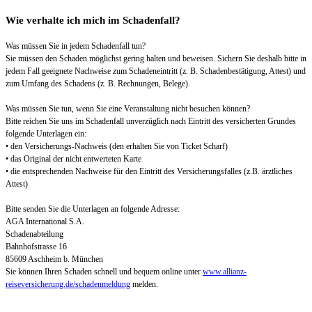
Wie verhalte ich mich im Schadenfall?
Was müssen Sie in jedem Schadenfall tun?
Sie müssen den Schaden möglichst gering halten und beweisen. Sichern Sie deshalb bitte in
jedem Fall geeignete Nachweise zum Schadeneintritt (z. B. Schadenbestätigung, Attest) und
zum Umfang des Schadens (z. B. Rechnungen, Belege).
Was müssen Sie tun, wenn Sie eine Veranstaltung nicht besuchen können?
Bitte reichen Sie uns im Schadenfall unverzüglich nach Eintritt des versicherten Grundes
folgende Unterlagen ein:
• den Versicherungs-Nachweis (den erhalten Sie von Ticket Scharf)
• das Original der nicht entwerteten Karte
• die entsprechenden Nachweise für den Eintritt des Versicherungsfalles (z.B. ärztliches
Attest)
Bitte senden Sie die Unterlagen an folgende Adresse:
AGA International S.A.
Schadenabteilung
Bahnhofstrasse 16
85609 Aschheim b. München
Sie können Ihren Schaden schnell und bequem online unter
www.allianz-
reiseversicherung.de/schadenmeldung
melden.