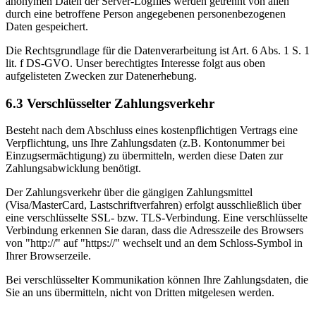
anonymen Daten der Server-Logfiles werden getrennt von allen
durch eine betroffene Person angegebenen personenbezogenen
Daten gespeichert.
Die Rechtsgrundlage für die Datenverarbeitung ist Art. 6 Abs. 1 S. 1
lit. f DS-GVO. Unser berechtigtes Interesse folgt aus oben
aufgelisteten Zwecken zur Datenerhebung.
6.3 Verschlüsselter Zahlungsverkehr
Besteht nach dem Abschluss eines kostenpflichtigen Vertrags eine
Verpflichtung, uns Ihre Zahlungsdaten (z.B. Kontonummer bei
Einzugsermächtigung) zu übermitteln, werden diese Daten zur
Zahlungsabwicklung benötigt.
Der Zahlungsverkehr über die gängigen Zahlungsmittel
(Visa/MasterCard, Lastschriftverfahren) erfolgt ausschließlich über
eine verschlüsselte SSL- bzw. TLS-Verbindung. Eine verschlüsselte
Verbindung erkennen Sie daran, dass die Adresszeile des Browsers
von "http://" auf "https://" wechselt und an dem Schloss-Symbol in
Ihrer Browserzeile.
Bei verschlüsselter Kommunikation können Ihre Zahlungsdaten, die
Sie an uns übermitteln, nicht von Dritten mitgelesen werden.