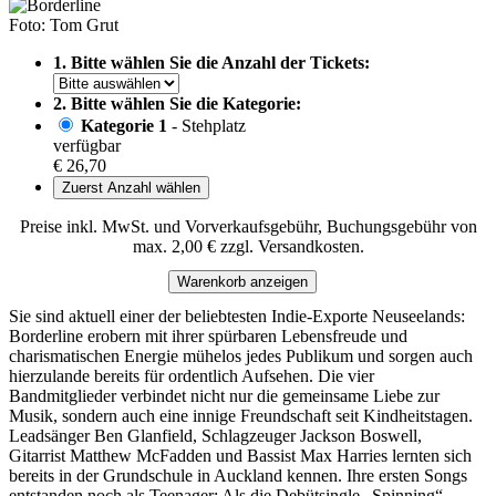
Foto: Tom Grut
1. Bitte wählen Sie die Anzahl der Tickets:
2. Bitte wählen Sie die Kategorie:
Kategorie 1
- Stehplatz
verfügbar
€ 26,70
Zuerst Anzahl wählen
Preise inkl. MwSt. und Vorverkaufsgebühr, Buchungsgebühr von
max. 2,00 € zzgl. Versandkosten.
Warenkorb anzeigen
Sie sind aktuell einer der beliebtesten Indie-Exporte Neuseelands:
Borderline erobern mit ihrer spürbaren Lebensfreude und
charismatischen Energie mühelos jedes Publikum und sorgen auch
hierzulande bereits für ordentlich Aufsehen. Die vier
Bandmitglieder verbindet nicht nur die gemeinsame Liebe zur
Musik, sondern auch eine innige Freundschaft seit Kindheitstagen.
Leadsänger Ben Glanfield, Schlagzeuger Jackson Boswell,
Gitarrist Matthew McFadden und Bassist Max Harries lernten sich
bereits in der Grundschule in Auckland kennen. Ihre ersten Songs
entstanden noch als Teenager: Als die Debütsingle „Spinning“