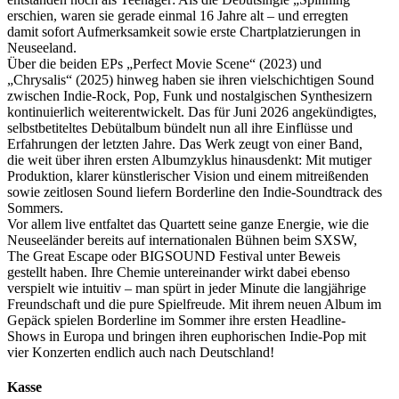
erschien, waren sie gerade einmal 16 Jahre alt – und erregten
damit sofort Aufmerksamkeit sowie erste Chartplatzierungen in
Neuseeland.
Über die beiden EPs „Perfect Movie Scene“ (2023) und
„Chrysalis“ (2025) hinweg haben sie ihren vielschichtigen Sound
zwischen Indie-Rock, Pop, Funk und nostalgischen Synthesizern
kontinuierlich weiterentwickelt. Das für Juni 2026 angekündigtes,
selbstbetiteltes Debütalbum bündelt nun all ihre Einflüsse und
Erfahrungen der letzten Jahre. Das Werk zeugt von einer Band,
die weit über ihren ersten Albumzyklus hinausdenkt: Mit mutiger
Produktion, klarer künstlerischer Vision und einem mitreißenden
sowie zeitlosen Sound liefern Borderline den Indie-Soundtrack des
Sommers.
Vor allem live entfaltet das Quartett seine ganze Energie, wie die
Neuseeländer bereits auf internationalen Bühnen beim SXSW,
The Great Escape oder BIGSOUND Festival unter Beweis
gestellt haben. Ihre Chemie untereinander wirkt dabei ebenso
verspielt wie intuitiv – man spürt in jeder Minute die langjährige
Freundschaft und die pure Spielfreude. Mit ihrem neuen Album im
Gepäck spielen Borderline im Sommer ihre ersten Headline-
Shows in Europa und bringen ihren euphorischen Indie-Pop mit
vier Konzerten endlich auch nach Deutschland!
Kasse