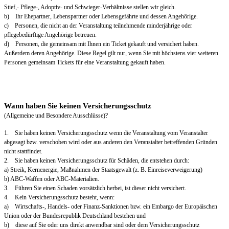
Stief,- Pflege-, Adoptiv- und Schwieger-Verhältnisse stellen wir gleich.
b) Ihr Ehepartner, Lebenspartner oder Lebensgefährte und dessen Angehörige.
c) Personen, die nicht an der Veranstaltung teilnehmende minderjährige oder
pflegebedürftige Angehörige betreuen.
d) Personen, die gemeinsam mit Ihnen ein Ticket gekauft und versichert haben.
Außerdem deren Angehörige. Diese Regel gilt nur, wenn Sie mit höchstens vier weiteren
Personen gemeinsam Tickets für eine Veranstaltung gekauft haben.
Wann haben Sie keinen Versicherungsschutz
(Allgemeine und Besondere Ausschlüsse)?
1. Sie haben keinen Versicherungsschutz wenn die Veranstaltung vom Veranstalter
abgesagt bzw. verschoben wird oder aus anderen den Veranstalter betreffenden Gründen
nicht stattfindet.
2. Sie haben keinen Versicherungsschutz für Schäden, die entstehen durch:
a) Streik, Kernenergie, Maßnahmen der Staatsgewalt (z. B. Einreiseverweigerung)
b) ABC-Waffen oder ABC-Materialien.
3. Führen Sie einen Schaden vorsätzlich herbei, ist dieser nicht versichert.
4. Kein Versicherungsschutz besteht, wenn:
a) Wirtschafts-, Handels- oder Finanz-Sanktionen bzw. ein Embargo der Europäischen
Union oder der Bundesrepublik Deutschland bestehen und
b) diese auf Sie oder uns direkt anwendbar sind oder dem Versicherungsschutz