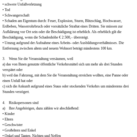
• schwere Unfallverletzung
• Tod
• Schwangerschaft
• Schaden am Eigentum durch: Feuer, Explosion, Sturm, Blitzschlag, Hochwasser,
Erdbeben, Wasserrohrbruch oder vorsätzliche Straftat eines Dritten. Sie müssen zur
Aufklärung vor Ort sein oder die Beschädigung ist erheblich. Als erheblich gilt die
Beschädigung, wenn die Schadenhöhe € 2.500,– übersteigt.
• Umzug aufgrund der Aufnahme eines Arbeits- oder Ausbildungsverhältnisses. Die
Entfernung zwischen altem und neuem Wohnort beträgt mindestens 100 km.
3. Wenn Sie die Veranstaltung versäumen, weil
a) das von Ihnen genutzte öffentliche Verkehrsmittel sich um mehr als drei Stunden
verspätet oder
b) weil das Fahrzeug, mit dem Sie die Veranstaltung erreichen wollten, eine Panne oder
einen Unfall hat oder
c) sich die Ankunft aufgrund eines Staus oder stockenden Verkehrs um mindestens drei
Stunden verzögert.
4. Risikopersonen sind
a) Ihre Angehörigen, dazu zählen wir abschließend:
• Kinder
• Eltern
• Geschwister
• Großeltern und Enkel
• Onkel und Tanten, Nichten und Neffen