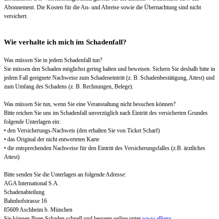
Abonnement. Die Kosten für die An- und Abreise sowie die Übernachtung sind nicht
versichert.
Wie verhalte ich mich im Schadenfall?
Was müssen Sie in jedem Schadenfall tun?
Sie müssen den Schaden möglichst gering halten und beweisen. Sichern Sie deshalb bitte in
jedem Fall geeignete Nachweise zum Schadeneintritt (z. B. Schadenbestätigung, Attest) und
zum Umfang des Schadens (z. B. Rechnungen, Belege).
Was müssen Sie tun, wenn Sie eine Veranstaltung nicht besuchen können?
Bitte reichen Sie uns im Schadenfall unverzüglich nach Eintritt des versicherten Grundes
folgende Unterlagen ein:
• den Versicherungs-Nachweis (den erhalten Sie von Ticket Scharf)
• das Original der nicht entwerteten Karte
• die entsprechenden Nachweise für den Eintritt des Versicherungsfalles (z.B. ärztliches
Attest)
Bitte senden Sie die Unterlagen an folgende Adresse:
AGA International S.A.
Schadenabteilung
Bahnhofstrasse 16
85609 Aschheim b. München
Sie können Ihren Schaden schnell und bequem online unter
www.allianz-