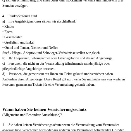
c) sich die Ankunft aufgrund eines Staus oder stockenden Verkehrs um mindestens drei
Stunden verzögert.
4. Risikopersonen sind
a) Ihre Angehörigen, dazu zählen wir abschließend:
• Kinder
• Eltern
• Geschwister
• Großeltern und Enkel
• Onkel und Tanten, Nichten und Neffen
Stief,- Pflege-, Adoptiv- und Schwieger-Verhältnisse stellen wir gleich.
b) Ihr Ehepartner, Lebenspartner oder Lebensgefährte und dessen Angehörige.
c) Personen, die nicht an der Veranstaltung teilnehmende minderjährige oder
pflegebedürftige Angehörige betreuen.
d) Personen, die gemeinsam mit Ihnen ein Ticket gekauft und versichert haben.
Außerdem deren Angehörige. Diese Regel gilt nur, wenn Sie mit höchstens vier weiteren
Personen gemeinsam Tickets für eine Veranstaltung gekauft haben.
Wann haben Sie keinen Versicherungsschutz
(Allgemeine und Besondere Ausschlüsse)?
1. Sie haben keinen Versicherungsschutz wenn die Veranstaltung vom Veranstalter
abgesagt bzw. verschoben wird oder aus anderen den Veranstalter betreffenden Gründen