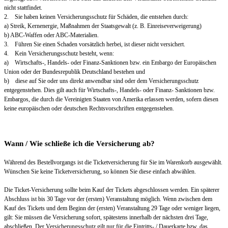
nicht stattfindet.
2. Sie haben keinen Versicherungsschutz für Schäden, die entstehen durch:
a) Streik, Kernenergie, Maßnahmen der Staatsgewalt (z. B. Einreiseverweigerung)
b) ABC-Waffen oder ABC-Materialien.
3. Führen Sie einen Schaden vorsätzlich herbei, ist dieser nicht versichert.
4. Kein Versicherungsschutz besteht, wenn:
a) Wirtschafts-, Handels- oder Finanz-Sanktionen bzw. ein Embargo der Europäischen
Union oder der Bundesrepublik Deutschland bestehen und
b) diese auf Sie oder uns direkt anwendbar sind oder dem Versicherungsschutz
entgegenstehen. Dies gilt auch für Wirtschafts-, Handels- oder Finanz- Sanktionen bzw.
Embargos, die durch die Vereinigten Staaten von Amerika erlassen werden, sofern diesen
keine europäischen oder deutschen Rechtsvorschriften entgegenstehen.
Wann / Wie schließe ich die Versicherung ab?
Während des Bestellvorgangs ist die Ticketversicherung für Sie im Warenkorb ausgewählt.
Wünschen Sie keine Ticketversicherung, so können Sie diese einfach abwählen.
Die Ticket-Versicherung sollte beim Kauf der Tickets abgeschlossen werden. Ein späterer
Abschluss ist bis 30 Tage vor der (ersten) Veranstaltung möglich. Wenn zwischen dem
Kauf des Tickets und dem Beginn der (ersten) Veranstaltung 29 Tage oder weniger liegen,
gilt: Sie müssen die Versicherung sofort, spätestens innerhalb der nächsten drei Tage,
abschließen. Der Versicherungsschutz gilt nur für die Eintritts- / Dauerkarte bzw. das