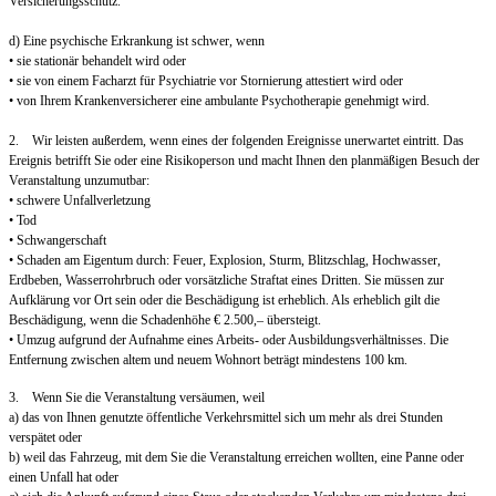
Versicherungsschutz.
d) Eine psychische Erkrankung ist schwer, wenn
• sie stationär behandelt wird oder
• sie von einem Facharzt für Psychiatrie vor Stornierung attestiert wird oder
• von Ihrem Krankenversicherer eine ambulante Psychotherapie genehmigt wird.
2. Wir leisten außerdem, wenn eines der folgenden Ereignisse unerwartet eintritt. Das
Ereignis betrifft Sie oder eine Risikoperson und macht Ihnen den planmäßigen Besuch der
Veranstaltung unzumutbar:
• schwere Unfallverletzung
• Tod
• Schwangerschaft
• Schaden am Eigentum durch: Feuer, Explosion, Sturm, Blitzschlag, Hochwasser,
Erdbeben, Wasserrohrbruch oder vorsätzliche Straftat eines Dritten. Sie müssen zur
Aufklärung vor Ort sein oder die Beschädigung ist erheblich. Als erheblich gilt die
Beschädigung, wenn die Schadenhöhe € 2.500,– übersteigt.
• Umzug aufgrund der Aufnahme eines Arbeits- oder Ausbildungsverhältnisses. Die
Entfernung zwischen altem und neuem Wohnort beträgt mindestens 100 km.
3. Wenn Sie die Veranstaltung versäumen, weil
a) das von Ihnen genutzte öffentliche Verkehrsmittel sich um mehr als drei Stunden
verspätet oder
b) weil das Fahrzeug, mit dem Sie die Veranstaltung erreichen wollten, eine Panne oder
einen Unfall hat oder