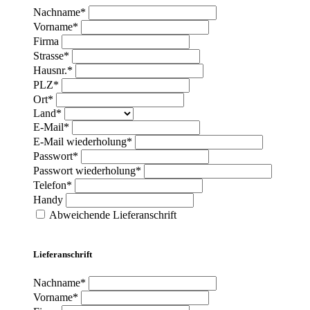
Nachname*
Vorname*
Firma
Strasse*
Hausnr.*
PLZ*
Ort*
Land*
E-Mail*
E-Mail wiederholung*
Passwort*
Passwort wiederholung*
Telefon*
Handy
Abweichende Lieferanschrift
Lieferanschrift
Nachname*
Vorname*