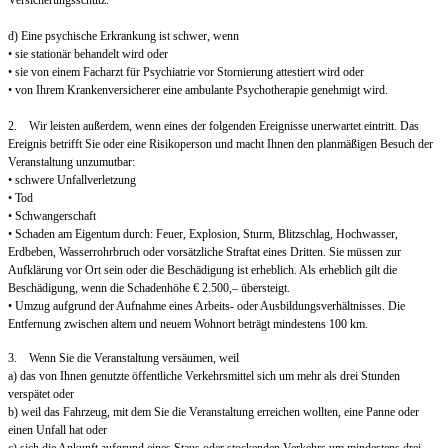
Versicherungsschutz.
d) Eine psychische Erkrankung ist schwer, wenn
• sie stationär behandelt wird oder
• sie von einem Facharzt für Psychiatrie vor Stornierung attestiert wird oder
• von Ihrem Krankenversicherer eine ambulante Psychotherapie genehmigt wird.
2. Wir leisten außerdem, wenn eines der folgenden Ereignisse unerwartet eintritt. Das
Ereignis betrifft Sie oder eine Risikoperson und macht Ihnen den planmäßigen Besuch der
Veranstaltung unzumutbar:
• schwere Unfallverletzung
• Tod
• Schwangerschaft
• Schaden am Eigentum durch: Feuer, Explosion, Sturm, Blitzschlag, Hochwasser,
Erdbeben, Wasserrohrbruch oder vorsätzliche Straftat eines Dritten. Sie müssen zur
Aufklärung vor Ort sein oder die Beschädigung ist erheblich. Als erheblich gilt die
Beschädigung, wenn die Schadenhöhe € 2.500,– übersteigt.
• Umzug aufgrund der Aufnahme eines Arbeits- oder Ausbildungsverhältnisses. Die
Entfernung zwischen altem und neuem Wohnort beträgt mindestens 100 km.
3. Wenn Sie die Veranstaltung versäumen, weil
a) das von Ihnen genutzte öffentliche Verkehrsmittel sich um mehr als drei Stunden
verspätet oder
b) weil das Fahrzeug, mit dem Sie die Veranstaltung erreichen wollten, eine Panne oder
einen Unfall hat oder