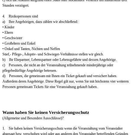
c) sich die Ankunft aufgrund eines Staus oder stockenden Verkehrs um mindestens drei
Stunden verzögert.
4. Risikopersonen sind
a) Ihre Angehörigen, dazu zählen wir abschließend:
• Kinder
• Eltern
• Geschwister
• Großeltern und Enkel
• Onkel und Tanten, Nichten und Neffen
Stief,- Pflege-, Adoptiv- und Schwieger-Verhältnisse stellen wir gleich.
b) Ihr Ehepartner, Lebenspartner oder Lebensgefährte und dessen Angehörige.
c) Personen, die nicht an der Veranstaltung teilnehmende minderjährige oder
pflegebedürftige Angehörige betreuen.
d) Personen, die gemeinsam mit Ihnen ein Ticket gekauft und versichert haben.
Außerdem deren Angehörige. Diese Regel gilt nur, wenn Sie mit höchstens vier weiteren
Personen gemeinsam Tickets für eine Veranstaltung gekauft haben.
Wann haben Sie keinen Versicherungsschutz
(Allgemeine und Besondere Ausschlüsse)?
1. Sie haben keinen Versicherungsschutz wenn die Veranstaltung vom Veranstalter
abgesagt bzw. verschoben wird oder aus anderen den Veranstalter betreffenden Gründen