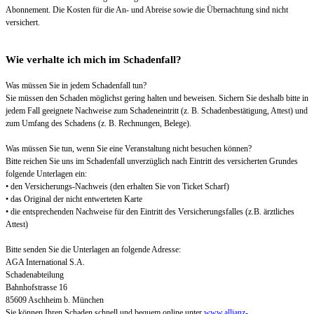
Abonnement. Die Kosten für die An- und Abreise sowie die Übernachtung sind nicht
versichert.
Wie verhalte ich mich im Schadenfall?
Was müssen Sie in jedem Schadenfall tun?
Sie müssen den Schaden möglichst gering halten und beweisen. Sichern Sie deshalb bitte in
jedem Fall geeignete Nachweise zum Schadeneintritt (z. B. Schadenbestätigung, Attest) und
zum Umfang des Schadens (z. B. Rechnungen, Belege).
Was müssen Sie tun, wenn Sie eine Veranstaltung nicht besuchen können?
Bitte reichen Sie uns im Schadenfall unverzüglich nach Eintritt des versicherten Grundes
folgende Unterlagen ein:
• den Versicherungs-Nachweis (den erhalten Sie von Ticket Scharf)
• das Original der nicht entwerteten Karte
• die entsprechenden Nachweise für den Eintritt des Versicherungsfalles (z.B. ärztliches
Attest)
Bitte senden Sie die Unterlagen an folgende Adresse:
AGA International S.A.
Schadenabteilung
Bahnhofstrasse 16
85609 Aschheim b. München
Sie können Ihren Schaden schnell und bequem online unter
www.allianz-