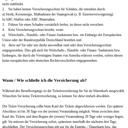
nicht stattfindet.
2. Sie haben keinen Versicherungsschutz für Schäden, die entstehen durch:
a) Streik, Kernenergie, Maßnahmen der Staatsgewalt (z. B. Einreiseverweigerung)
b) ABC-Waffen oder ABC-Materialien.
3. Führen Sie einen Schaden vorsätzlich herbei, ist dieser nicht versichert.
4. Kein Versicherungsschutz besteht, wenn:
a) Wirtschafts-, Handels- oder Finanz-Sanktionen bzw. ein Embargo der Europäischen
Union oder der Bundesrepublik Deutschland bestehen und
b) diese auf Sie oder uns direkt anwendbar sind oder dem Versicherungsschutz
entgegenstehen. Dies gilt auch für Wirtschafts-, Handels- oder Finanz- Sanktionen bzw.
Embargos, die durch die Vereinigten Staaten von Amerika erlassen werden, sofern diesen
keine europäischen oder deutschen Rechtsvorschriften entgegenstehen.
Wann / Wie schließe ich die Versicherung ab?
Während des Bestellvorgangs ist die Ticketversicherung für Sie im Warenkorb ausgewählt.
Wünschen Sie keine Ticketversicherung, so können Sie diese einfach abwählen.
Die Ticket-Versicherung sollte beim Kauf der Tickets abgeschlossen werden. Ein späterer
Abschluss ist bis 30 Tage vor der (ersten) Veranstaltung möglich. Wenn zwischen dem
Kauf des Tickets und dem Beginn der (ersten) Veranstaltung 29 Tage oder weniger liegen,
gilt: Sie müssen die Versicherung sofort, spätestens innerhalb der nächsten drei Tage,
abschließen. Der Versicherungsschutz gilt nur für die Eintritts- / Dauerkarte bzw. das