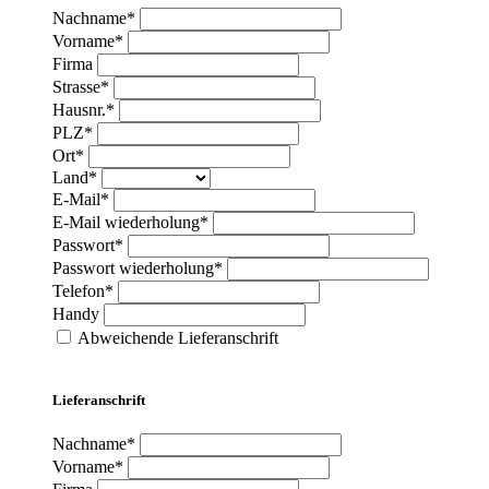
Nachname*
Vorname*
Firma
Strasse*
Hausnr.*
PLZ*
Ort*
Land*
E-Mail*
E-Mail wiederholung*
Passwort*
Passwort wiederholung*
Telefon*
Handy
Abweichende Lieferanschrift
Lieferanschrift
Nachname*
Vorname*