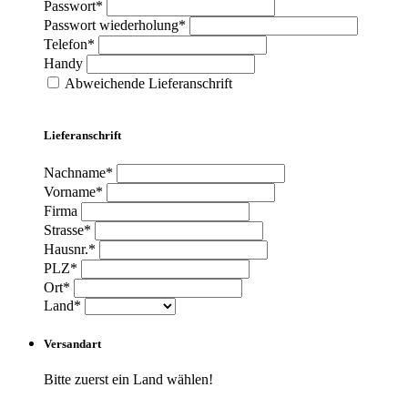
Passwort*
Passwort wiederholung*
Telefon*
Handy
Abweichende Lieferanschrift
Lieferanschrift
Nachname*
Vorname*
Firma
Strasse*
Hausnr.*
PLZ*
Ort*
Land*
Versandart
Bitte zuerst ein Land wählen!