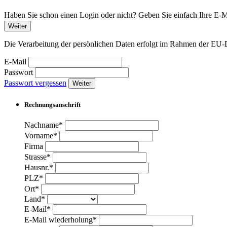
Haben Sie schon einen Login oder nicht? Geben Sie einfach Ihre E-Ma
Weiter
Die Verarbeitung der persönlichen Daten erfolgt im Rahmen der 
E-Mail
Passwort
Passwort vergessen
Weiter
Rechnungsanschrift
Nachname*
Vorname*
Firma
Strasse*
Hausnr.*
PLZ*
Ort*
Land*
E-Mail*
E-Mail wiederholung*